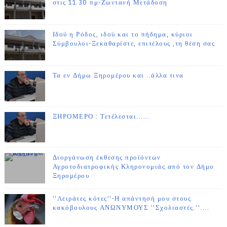
στις 11.30 πμ-Ζωντανή Μετάδοση
Ιδού η Ρόδος, ιδού και το πήδημα, κύριοι
Σύμβουλοι-Ξεκαθαρίστε, επιτέλους ,τη θέση σας
Τα εν Δήμω Ξηρομέρου και ..άλλα τινα
ΞΗΡΟΜΕΡΟ : Τετέλεσται......
Διοργάνωση έκθεσης προϊόντων
Αγροτοδιατροφικής Κληρονομιάς από τον Δήμο
Ξηρομέρου
''Λειράτες κότες''-Η απάντησή μου στους
κακόβουλους ΑΝΩΝΥΜΟΥΣ ''Σχολιαστές.''....