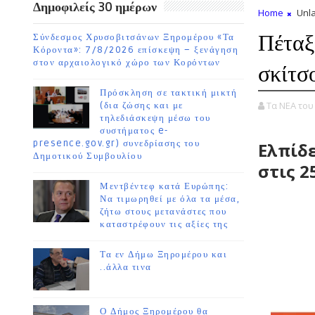
Δημοφιλείς 30 ημέρων
Home
Unla
Πέταξ
Σύνδεσμος Χρυσοβιτσάνων Ξηρομέρου «Τα
Κόροντα»: 7/8/2026 επίσκεψη – ξενάγηση
στον αρχαιολογικό χώρο των Κορόντων
σκίτσ
Πρόσκληση σε τακτική μικτή
Τα ΝΕΑ το
(δια ζώσης και με
τηλεδιάσκεψη μέσω του
συστήματος e-
presence.gov.gr) συνεδρίασης του
Ελπίδε
Δημοτικού Συμβουλίου
στις 2
Μεντβέντεφ κατά Ευρώπης:
Να τιμωρηθεί με όλα τα μέσα,
ζήτω στους μετανάστες που
καταστρέφουν τις αξίες της
Τα εν Δήμω Ξηρομέρου και
..άλλα τινα
Ο Δήμος Ξηρομέρου θα