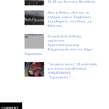
11.30 πμ-Ζωντανή Μετάδοση
Ιδού η Ρόδος, ιδού και το
πήδημα, κύριοι Σύμβουλοι-
Ξεκαθαρίστε, επιτέλους ,τη
θέση σας
Διοργάνωση έκθεσης
προϊόντων
Αγροτοδιατροφικής
Κληρονομιάς από τον Δήμο
Ξηρομέρου
''Λειράτες κότες''-Η απάντησή
μου στους κακόβουλους
ΑΝΩΝΥΜΟΥΣ
''Σχολιαστές.''....
COMMENT