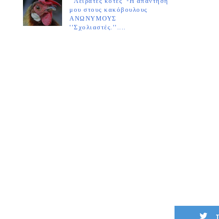
''Λειράτες κότες''-Η απάντησή
μου στους κακόβουλους
ΑΝΩΝΥΜΟΥΣ
''Σχολιαστές.''....