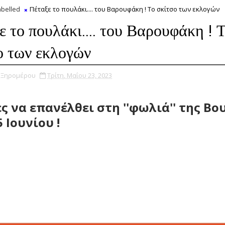
belled
Πέταξε το πουλάκι.... του Βαρουφάκη ! Το σκίτσο των εκλογών
ε το πουλάκι.... του Βαρουφάκη ! 
ο των εκλογών
υ Ξηρομέρου
Τρίτη, Μαΐου 23, 2023
ς να επανέλθει στη ''φωλιά'' της Βο
5 Ιουνίου !