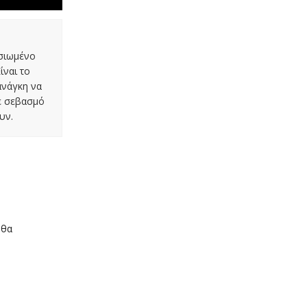
οσιωμένο
ίναι το
ανάγκη να
με σεβασμό
υν.
 θα