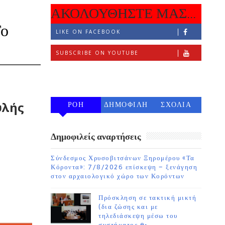
ΑΚΟΛΟΥΘΗΣΤΕ ΜΑΣ...
Το
LIKE ON FACEBOOK
SUBSCRIBE ON YOUTUBE
FOLLOW ON INSTAGRAM
υλής
ΡΟΗ
ΔΗΜΟΦΙΛΗ
ΣΧΟΛΙΑ
7 ΗΜΕΡΩΝ
Δημοφιλείς αναρτήσεις
Σύνδεσμος Χρυσοβιτσάνων Ξηρομέρου «Τα
Κόροντα»: 7/8/2026 επίσκεψη – ξενάγηση
στον αρχαιολογικό χώρο των Κορόντων
Πρόσκληση σε τακτική μικτή
(δια ζώσης και με
τηλεδιάσκεψη μέσω του