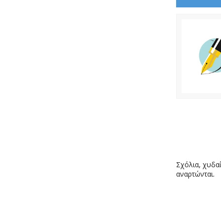
Σχόλια, χυδαί
αναρτώνται.