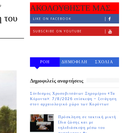
υ
ΑΚΟΛΟΥΘΗΣΤΕ ΜΑΣ...
η του
LIKE ON FACEBOOK
SUBSCRIBE ON YOUTUBE
FOLLOW ON INSTAGRAM
ΡΟΗ
ΔΗΜΟΦΙΛΗ
ΣΧΟΛΙΑ
7 ΗΜΕΡΩΝ
Δημοφιλείς αναρτήσεις
Σύνδεσμος Χρυσοβιτσάνων Ξηρομέρου «Τα
Κόροντα»: 7/8/2026 επίσκεψη – ξενάγηση
στον αρχαιολογικό χώρο των Κορόντων
Πρόσκληση σε τακτική μικτή
(δια ζώσης και με
τηλεδιάσκεψη μέσω του