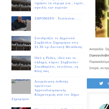
τηρήσει τα νόμιμα για , τυχόν,
οφειλές των αιρετών
ΞΗΡΟΜΕΡΟ : Τετέλεσται......
Συνεδριάζει το Δημοτικό
Συμβούλιο Ξηρομέρου στις
11.30 πμ-Ζωντανή Μετάδοση
Αναγγελία ζ
Στρογγυλοβο
Ιδού η Ρόδος, ιδού και το
Παρακαλούμε 
πήδημα, κύριοι Σύμβουλοι-
Ξεκαθαρίστε, επιτέλους ,τη
Σιτηρά, να π
θέση σας
Διοργάνωση έκθεσης
προϊόντων
Αγροτοδιατροφικής
Κληρονομιάς από τον Δήμο
Ξηρομέρου