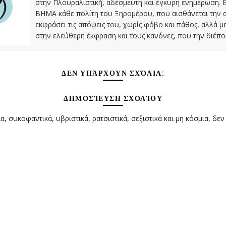
στην Πλουραλιστική, αδέσμευτη και έγκυρη ενημέρωση. Ε
ΒΗΜΑ κάθε πολίτη του Ξηρομέρου, που αισθάνεται την 
εκφράσει τις απόψεις του, χωρίς φόβο και πάθος, αλλά 
στην ελεύθερη έκφραση και τους κανόνες, που την διέπο
ΔΕΝ ΥΠΆΡΧΟΥΝ ΣΧΌΛΙΑ:
ΔΗΜΟΣΊΕΥΣΗ ΣΧΟΛΊΟΥ
α, συκοφαντικά, υβριστικά, ρατσιστικά, σεξιστικά και μη κόσμια, δεν