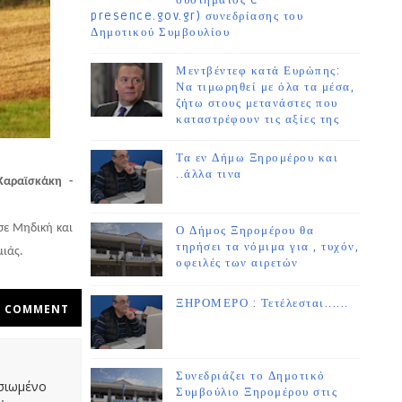
συστήματος e-
presence.gov.gr) συνεδρίασης του
Δημοτικού Συμβουλίου
Μεντβέντεφ κατά Ευρώπης:
Να τιμωρηθεί με όλα τα μέσα,
ζήτω στους μετανάστες που
καταστρέφουν τις αξίες της
Τα εν Δήμω Ξηρομέρου και
..άλλα τινα
Καραϊσκάκη -
σε Μηδική και
Ο Δήμος Ξηρομέρου θα
τηρήσει τα νόμιμα για , τυχόν,
μιάς.
οφειλές των αιρετών
ΞΗΡΟΜΕΡΟ : Τετέλεσται......
COMMENT
Συνεδριάζει το Δημοτικό
οσιωμένο
Συμβούλιο Ξηρομέρου στις