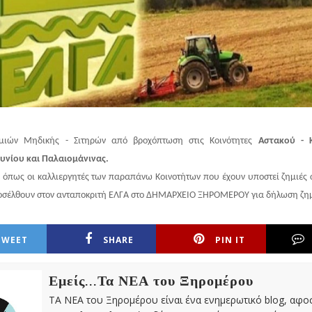
ημιών Μηδικής - Σιτηρών από βροχόπτωση στις Κοινότητες
Αστακού - 
υνίου και Παλαιομάνινας.
όπως οι καλλιεργητές των παραπάνω Κοινοτήτων που έχουν υποστεί ζημιές 
ροσέλθουν στον ανταποκριτή ΕΛΓΑ στο ΔΗΜΑΡΧΕΙΟ ΞΗΡΟΜΕΡΟΥ για δήλωση ζη
TWEET
SHARE
PIN IT
Εμείς...Τα ΝΕΑ του Ξηρομέρου
ΤΑ ΝΕΑ του Ξηρομέρου είναι ένα ενημερωτικό blog, αφ