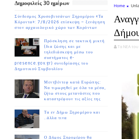
Δημοφιλείς 30 ημέρων
Home
Unla
Αναγγ
Σύνδεσμος Χρυσοβιτσάνων Ξηρομέρου «Τα
Κόροντα»: 7/8/2026 επίσκεψη – ξενάγηση
στον αρχαιολογικό χώρο των Κορόντων
Δήμου
Πρόσκληση σε τακτική μικτή
Τα ΝΕΑ το
(δια ζώσης και με
τηλεδιάσκεψη μέσω του
συστήματος e-
presence.gov.gr) συνεδρίασης του
Δημοτικού Συμβουλίου
Μεντβέντεφ κατά Ευρώπης:
Να τιμωρηθεί με όλα τα μέσα,
ζήτω στους μετανάστες που
καταστρέφουν τις αξίες της
Τα εν Δήμω Ξηρομέρου και
..άλλα τινα
Ο Δήμος Ξηρομέρου θα