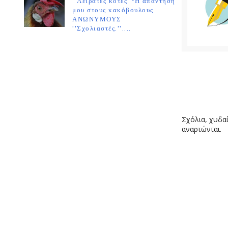
''Λειράτες κότες''-Η απάντησή
μου στους κακόβουλους
ΑΝΩΝΥΜΟΥΣ
''Σχολιαστές.''....
Σχόλια, χυδαί
αναρτώνται.