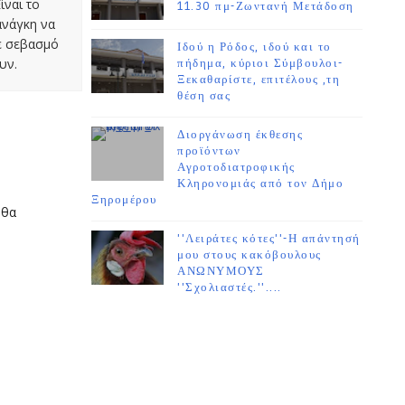
ίναι το
11.30 πμ-Ζωντανή Μετάδοση
ανάγκη να
με σεβασμό
Ιδού η Ρόδος, ιδού και το
υν.
πήδημα, κύριοι Σύμβουλοι-
Ξεκαθαρίστε, επιτέλους ,τη
θέση σας
Διοργάνωση έκθεσης
προϊόντων
Αγροτοδιατροφικής
Κληρονομιάς από τον Δήμο
Ξηρομέρου
 θα
''Λειράτες κότες''-Η απάντησή
μου στους κακόβουλους
ΑΝΩΝΥΜΟΥΣ
''Σχολιαστές.''....