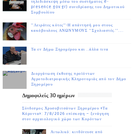
τηλεδιάσκεψη μέσω του συστήματος e-
presence.gov.gr) συνεδρίασης του Δημοτικού
Συμβουλίου
''Λειράτες κότες''-Η απάντησή μου στους
κακόβουλους ΑΝΩΝΥΜΟΥΣ ''Σχολιαστές.''....
Τα εν Δήμω Ξηρομέρου και ..άλλα τινα
Διοργάνωση έκθεσης προϊόντων
Αγροτοδιατροφικής Κληρονομιάς από τον Δήμο
Ξηρομέρου
Δημοφιλείς 30 ημέρων
Σύνδεσμος Χρυσοβιτσάνων Ξηρομέρου «Τα
Κόροντα»: 7/8/2026 επίσκεψη – ξενάγηση
στον αρχαιολογικό χώρο των Κορόντων
Αιτωλικό: κινδύνευσε από