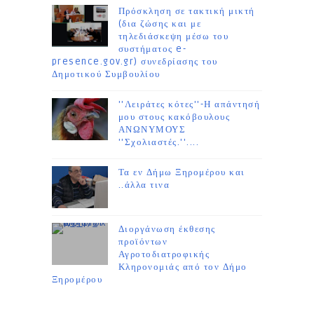
Πρόσκληση σε τακτική μικτή
(δια ζώσης και με
τηλεδιάσκεψη μέσω του
συστήματος e-
presence.gov.gr) συνεδρίασης του
Δημοτικού Συμβουλίου
''Λειράτες κότες''-Η απάντησή
μου στους κακόβουλους
ΑΝΩΝΥΜΟΥΣ
''Σχολιαστές.''....
Τα εν Δήμω Ξηρομέρου και
..άλλα τινα
Διοργάνωση έκθεσης
προϊόντων
Αγροτοδιατροφικής
Κληρονομιάς από τον Δήμο
Ξηρομέρου