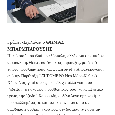
Γράφει -Σχολιάζει ο
ΘΩΜΑΣ
ΜΠΑΡΜΠΑΡΟΥΣΗΣ
Η απόφασή μου ιδιαίτερα δύσκολη, αλλά είναι οριστική και
αμετάκλητη. Θέτω εαυτόν
εκτός παράταξης, μετά από
έντονο προβληματισμό και ώριμη σκέψη. Απομακρύνομαι
από την Παράταξη ‘’ΞΗΡΟΜΕΡΟ Νέα Μέρα-Καθαρά
Χέρια’’, όχι γιατί ο ίδιος το επέλεξα, αλλά γιατί μου
‘’έδειξαν’’ με άκομψο, προσβλητικό,
όσο
και απαξιωτικό
τρόπο, την έξοδο ! Και επειδή, ουδένα λόγο έχω να είμαι
προσκολλημένος σε κάτι-ό,τι και αν είναι αυτό-αντί
οιασδήποτε θυσίας, ή κόστους, δεν δίστασα να πάρω την