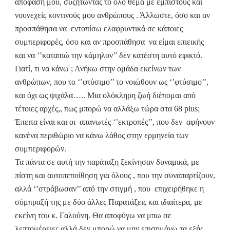
απόφασή μου, συζητώντας το όλο θέμα με έμπιστους και
νουνεχείς κοντινούς μου ανθρώπους . Άλλωστε, όσο και αν
προσπάθησα να
εντοπίσω ελαφρυντικά σε κάποιες
συμπεριφορές, όσο και αν προσπάθησα
να είμαι επιεικής
και να ‘’καταπιώ την κάμηλον’’ δεν κατέστη αυτό εφικτό.
Γιατί, τι να κάνω ; Ανήκω στην ομάδα εκείνων των
ανθρώπων, που το ‘’φτύσιμ
o
’’ το νοιώθουν ως ‘’φτύσιμο’’,
και όχι ως ψιχάλα….. Μια ολόκληρη ζωή διέπομαι από
τέτοιες αρχές,, πως μπορώ να αλλάξω τώρα στα 68
plus
;
Έπειτα είναι και οι
απανωτές ‘’εκτροπές’’, που δεν
αφήνουν
κανένα περιθώριο να κάνω λάθος στην ερμηνεία των
συμπεριφορών.
Τα πάντα σε αυτή την παράταξη ξεκίνησαν δυναμικά, με
πίστη και αυτοπεποίθηση για όλους , που την συναπαρτίζουν,
αλλά ‘’στράβωσαν’’ από την στιγμή , που
επιχειρήθηκε η
σύμπραξή της με δύο άλλες Παρατάξεις και ιδιαίτερα, με
εκείνη του κ. Γαλούνη. Θα αποφύγω να μπω σε
λεπτομέρειες αλλά δεν μπορώ να μην επισημάνω τα εξής,