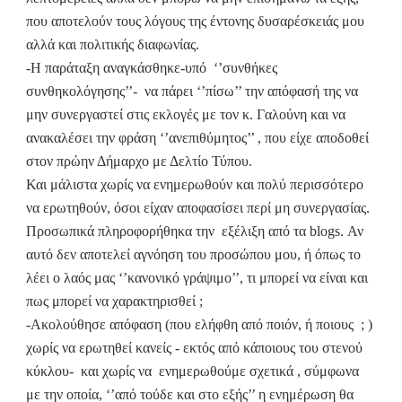
που αποτελούν τους λόγους της έντονης δυσαρέσκειάς μου
αλλά και πολιτικής διαφωνίας.
-Η παράταξη αναγκάσθηκε-υπό
‘’συνθήκες
συνθηκολόγησης’’-
να πάρει ‘’πίσω’’ την απόφασή της να
μην συνεργαστεί στις εκλογές με τον κ. Γαλούνη και να
ανακαλέσει την φράση ‘’ανεπιθύμητος’’ , που είχε αποδοθεί
στον πρώην Δήμαρχο με Δελτίο Τύπου.
Και μάλιστα χωρίς να ενημερωθούν και πολύ περισσότερο
να ερωτηθούν, όσοι είχαν αποφασίσει περί μη συνεργασίας.
Προσωπικά πληροφορήθηκα την
εξέλιξη από τα
blogs
. Αν
αυτό δεν αποτελεί αγνόηση του προσώπου μου, ή όπως το
λέει ο λαός μας ‘’κανονικό γράψιμο’’, τι μπορεί να είναι και
πως μπορεί να χαρακτηρισθεί ;
-Ακολούθησε απόφαση (που ελήφθη από ποιόν, ή ποιους
; )
χωρίς να ερωτηθεί κανείς - εκτός από κάποιους του στενού
κύκλου-
και χωρίς να
ενημερωθούμε σχετικά , σύμφωνα
με την οποία, ‘’από τούδε και στο εξής’’ η ενημέρωση θα