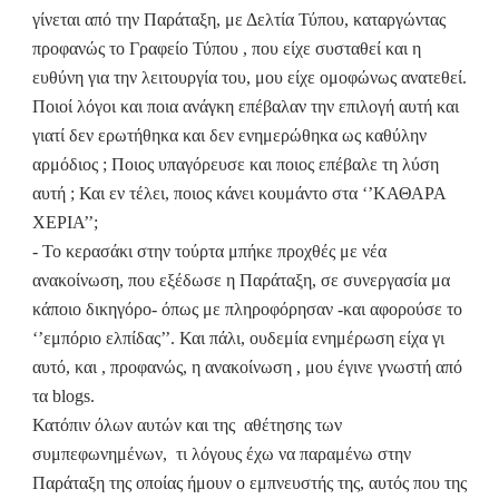
γίνεται από την Παράταξη, με Δελτία Τύπου, καταργώντας
προφανώς το Γραφείο Τύπου , που είχε συσταθεί και η
ευθύνη για την λειτουργία του, μου είχε ομοφώνως ανατεθεί.
Ποιοί λόγοι και ποια ανάγκη επέβαλαν την επιλογή αυτή και
γιατί δεν ερωτήθηκα και δεν ενημερώθηκα ως καθύλην
αρμόδιος ; Ποιος υπαγόρευσε και ποιος επέβαλε τη λύση
αυτή ; Και εν τέλει, ποιος κάνει κουμάντο στα ‘’ΚΑΘΑΡΑ
ΧΕΡΙΑ’’;
- Το κερασάκι στην τούρτα μπήκε προχθές με νέα
ανακοίνωση, που εξέδωσε η Παράταξη, σε συνεργασία μα
κάποιο δικηγόρο- όπως με πληροφόρησαν -και αφορούσε το
‘’εμπόριο ελπίδας’’. Και πάλι, ουδεμία ενημέρωση είχα γι
αυτό, και , προφανώς, η ανακοίνωση , μου έγινε γνωστή από
τα
blogs
.
Κατόπιν όλων αυτών και της
αθέτησης των
συμπεφωνημένων,
τι λόγους έχω να παραμένω στην
Παράταξη της οποίας ήμουν ο εμπνευστής της, αυτός που της