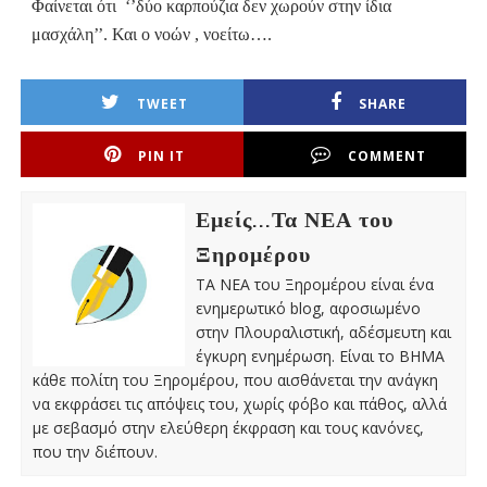
Φαίνεται ότι
‘’δύο καρπούζια δεν χωρούν στην ίδια
μασχάλη’’. Και ο νοών , νοείτω….
TWEET
SHARE
PIN IT
COMMENT
Εμείς...Τα ΝΕΑ του
Ξηρομέρου
ΤΑ ΝΕΑ του Ξηρομέρου είναι ένα
ενημερωτικό blog, αφοσιωμένο
στην Πλουραλιστική, αδέσμευτη και
έγκυρη ενημέρωση. Είναι το ΒΗΜΑ
κάθε πολίτη του Ξηρομέρου, που αισθάνεται την ανάγκη
να εκφράσει τις απόψεις του, χωρίς φόβο και πάθος, αλλά
με σεβασμό στην ελεύθερη έκφραση και τους κανόνες,
που την διέπουν.