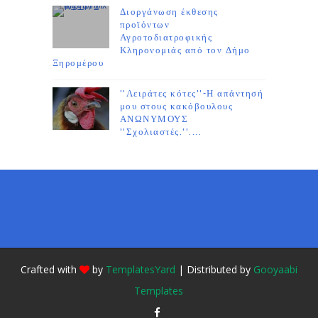
Διοργάνωση έκθεσης
προϊόντων
Αγροτοδιατροφικής
Κληρονομιάς από τον Δήμο
Ξηρομέρου
''Λειράτες κότες''-Η απάντησή
μου στους κακόβουλους
ΑΝΩΝΥΜΟΥΣ
''Σχολιαστές.''....
Crafted with
by
TemplatesYard
| Distributed by
Gooyaabi
Templates