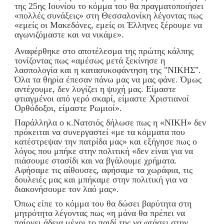
της 25ης Ιουνίου το κόμμα του θα πραγματοποιήσει
«πολλές συνάξεις» στη Θεσσαλονίκη λέγοντας πως
«εμείς οι Μακεδόνες, εμείς οι Έλληνες ξέρουμε να
αγωνιζόμαστε και να νικάμε».
Αναφέρθηκε στο αποτέλεσμα της πρώτης κάλπης
τονίζοντας πως «αμέσως μετά ξεκίνησε η
λασπολογία και η κατασυκοφάντηση της "ΝΙΚΗΣ".
Όλα τα θηρία έπεσαν πάνω μας να μας φάνε. Όμως
αντέχουμε, δεν λυγίζει η ψυχή μας. Είμαστε
φτιαγμένοι από γερό σκαρί, είμαστε Χριστιανοί
Ορθόδοξοι, είμαστε Ρωμιοί».
Παράλληλα ο κ.Νατσιός δήλωσε πως η «ΝΙΚΗ» δεν
πρόκειται να συνεργαστεί «με τα κόμματα που
κατέστρεψαν την πατρίδα μας» και εξήγησε πως ο
λόγος που μπήκε στην πολιτική «δεν είναι για να
πιάσουμε στασίδι και να βγάλουμε χρήματα.
Αφήσαμε τις αίθουσες, αφήσαμε τα χωράφια, τις
δουλειές μας και μπήκαμε στην πολιτική για να
διακονήσουμε τον λαό μας».
Όπως είπε το κόμμα του θα δώσει βαρύτητα στη
μητρότητα λέγοντας πως «η μάνα θα πρέπει να
παίρνει άδεια μέχρι το παιδί της να φτάσει στην