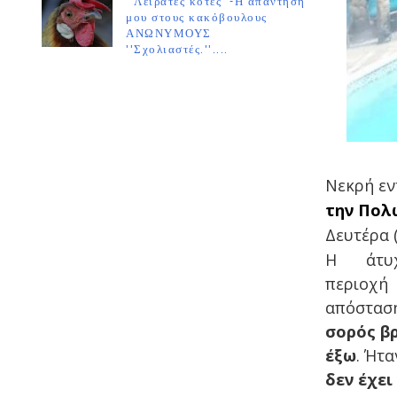
''Λειράτες κότες''-Η απάντησή
μου στους κακόβουλους
ΑΝΩΝΥΜΟΥΣ
''Σχολιαστές.''....
Νεκρή εν
την Πολ
Δευτέρα (
Η άτυχ
περιοχ
απόστασ
σορός βρ
έξω
. Ήτ
δεν έχει