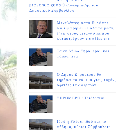
συστήματος e-
presence.gov.gr) συνεδρίασης του
Δημοτικού Συμβουλίου
Μεντβέντεφ κατά Ευρώπης:
Να τιμωρηθεί με όλα τα μέσα,
ζήτω στους μετανάστες που
καταστρέφουν τις αξίες της
Τα εν Δήμω Ξηρομέρου και
..άλλα τινα
Ο Δήμος Ξηρομέρου θα
τηρήσει τα νόμιμα για , τυχόν,
οφειλές των αιρετών
ΞΗΡΟΜΕΡΟ : Τετέλεσται......
Ιδού η Ρόδος, ιδού και το
πήδημα, κύριοι Σύμβουλοι-