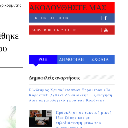
χο κορμί της
ΑΚΟΛΟΥΘΗΣΤΕ ΜΑΣ...
LIKE ON FACEBOOK
SUBSCRIBE ON YOUTUBE
έθηκε
FOLLOW ON INSTAGRAM
ου
ΡΟΗ
ΔΗΜΟΦΙΛΗ
ΣΧΟΛΙΑ
7 ΗΜΕΡΩΝ
Δημοφιλείς αναρτήσεις
Σύνδεσμος Χρυσοβιτσάνων Ξηρομέρου «Τα
Κόροντα»: 7/8/2026 επίσκεψη – ξενάγηση
στον αρχαιολογικό χώρο των Κορόντων
Πρόσκληση σε τακτική μικτή
(δια ζώσης και με
τηλεδιάσκεψη μέσω του