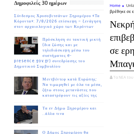
Δημοφιλείς 30 ημέρων
Home
Unla
βρέθηκε σε ε
Σύνδεσμος Χρυσοβιτσάνων Ξηρομέρου «Τα
Νεκρή
Κόροντα»: 7/8/2026 επίσκεψη – ξενάγηση
στον αρχαιολογικό χώρο των Κορόντων
επιβε
Πρόσκληση σε τακτική μικτή
(δια ζώσης και με
σε ερ
τηλεδιάσκεψη μέσω του
συστήματος e-
Μπαγκ
presence.gov.gr) συνεδρίασης του
Δημοτικού Συμβουλίου
Τα ΝΕΑ το
Μεντβέντεφ κατά Ευρώπης:
Να τιμωρηθεί με όλα τα μέσα,
ζήτω στους μετανάστες που
καταστρέφουν τις αξίες της
Τα εν Δήμω Ξηρομέρου και
..άλλα τινα
Ο Δήμος Ξηρομέρου θα