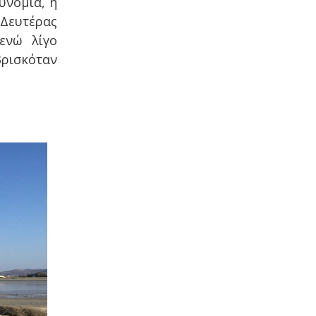
υνομία, η
 Δευτέρας
ενώ λίγο
ρισκόταν