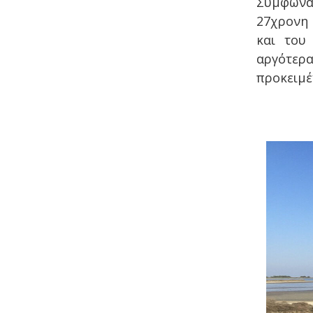
Σύμφωνα 
27χρονη 
και του
αργότερ
προκειμέ