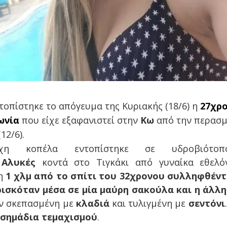
τοπίστηκε το απόγευμα της Κυριακής (18/6) η
27χρ
ωνία
που είχε εξαφανιστεί στην
Κω
από την περασ
12/6).
η κοπέλα εντοπίστηκε σε υδροβιότο
ή
Αλυκές
κοντά στο Τιγκάκι από γυναίκα εθελόν
η
1 χλμ από το σπίτι του 32χρονου συλληφθέν
ισκόταν μέσα σε μία μαύρη σακούλα και η άλλη
αν σκεπασμένη με
κλαδιά
και τυλιγμένη με
σεντόνι
 σημάδια τεμαχισμού
.