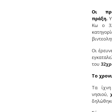
Οι πρ
πράξη.
Υ
Κω ο 32
κατηγο
βιντεολη
Οι έρευν
εγκαταλε
του
32χρ
Το χρον
Τα ίχνη
νησιού,
δηλώθηκε