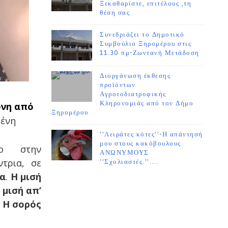
Ξεκαθαρίστε, επιτέλους ,τη
θέση σας
Συνεδριάζει το Δημοτικό
Συμβούλιο Ξηρομέρου στις
11.30 πμ-Ζωντανή Μετάδοση
Διοργάνωση έκθεσης
προϊόντων
Αγροτοδιατροφικής
Κληρονομιάς από τον Δήμο
ονη από
Ξηρομέρου
μένη
''Λειράτες κότες''-Η απάντησή
μου στους κακόβουλους
πο στην
ΑΝΩΝΥΜΟΥΣ
τρια, σε
''Σχολιαστές.''....
τα
.
Η μισή
 μισή απ’
.
Η σορός