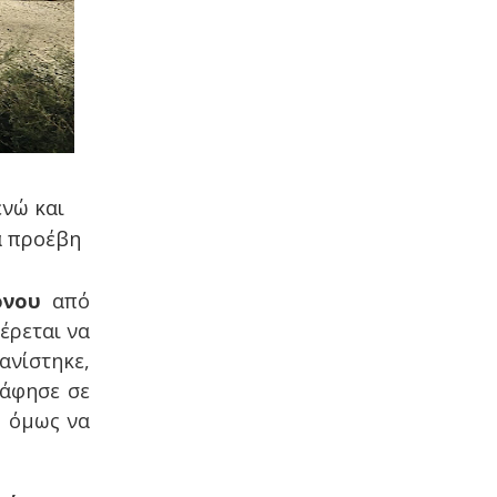
ενώ και
α προέβη
ονου
από
έρεται να
νίστηκε,
 άφησε σε
ς όμως να