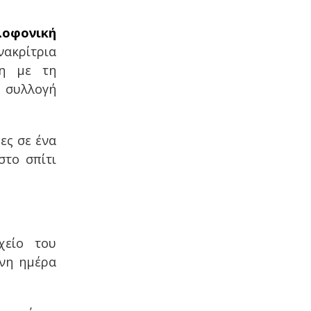
φονική
νακρίτρια
θη με τη
συλλογή
ες σε ένα
στο σπίτι
χείο του
νη ημέρα