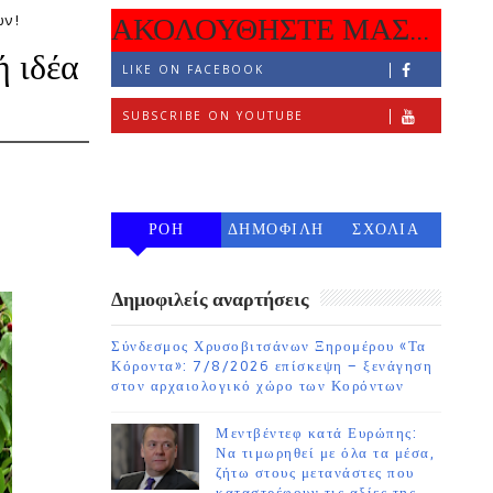
ν !
ΑΚΟΛΟΥΘΗΣΤΕ ΜΑΣ...
ή ιδέα
LIKE ON FACEBOOK
SUBSCRIBE ON YOUTUBE
FOLLOW ON INSTAGRAM
ΡΟΗ
ΔΗΜΟΦΙΛΗ
ΣΧΟΛΙΑ
7 ΗΜΕΡΩΝ
Δημοφιλείς αναρτήσεις
Σύνδεσμος Χρυσοβιτσάνων Ξηρομέρου «Τα
Κόροντα»: 7/8/2026 επίσκεψη – ξενάγηση
στον αρχαιολογικό χώρο των Κορόντων
Μεντβέντεφ κατά Ευρώπης:
Να τιμωρηθεί με όλα τα μέσα,
ζήτω στους μετανάστες που