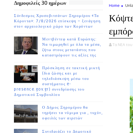
Δημοφιλείς 30 ημέρων
Home
Unla
Κόψτε
Σύνδεσμος Χρυσοβιτσάνων Ξηρομέρου «Τα
Κόροντα»: 7/8/2026 επίσκεψη – ξενάγηση
στον αρχαιολογικό χώρο των Κορόντων
εμπόρ
Μεντβέντεφ κατά Ευρώπης:
Τα ΝΕΑ το
Να τιμωρηθεί με όλα τα μέσα,
ζήτω στους μετανάστες που
καταστρέφουν τις αξίες της
Πρόσκληση σε τακτική μικτή
(δια ζώσης και με
τηλεδιάσκεψη μέσω του
συστήματος e-
presence.gov.gr) συνεδρίασης του
Δημοτικού Συμβουλίου
Ο Δήμος Ξηρομέρου θα
τηρήσει τα νόμιμα για , τυχόν,
οφειλές των αιρετών
Συνεδριάζει το Δημοτικό