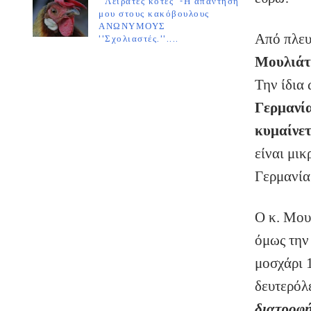
''Λειράτες κότες''-Η απάντησή
μου στους κακόβουλους
ΑΝΩΝΥΜΟΥΣ
Από πλευ
''Σχολιαστές.''....
Μουλιάτ
Την ίδια
Γερμανία
κυμαίνετ
είναι μικ
Γερμανία
O κ. Μου
όμως την
μοσχάρι 
δευτερόλ
διατροφή