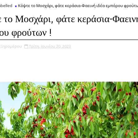
belled
Κόψτε το Μοσχάρι, φάτε κεράσια-Φαεινή ιδέα εμπόρου φρούτω
 το Μοσχάρι, φάτε κεράσια-Φαειν
ου φρούτων !
υ Ξηρομέρου
Τρίτη, Ιουνίου 20, 2023