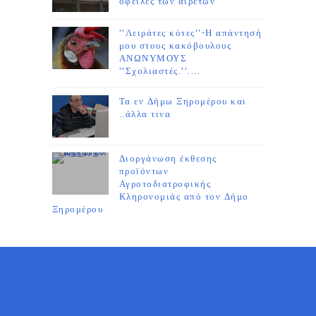
οφειλές των αιρετών
''Λειράτες κότες''-Η απάντησή
μου στους κακόβουλους
ΑΝΩΝΥΜΟΥΣ
''Σχολιαστές.''....
Τα εν Δήμω Ξηρομέρου και
..άλλα τινα
Διοργάνωση έκθεσης
προϊόντων
Αγροτοδιατροφικής
Κληρονομιάς από τον Δήμο
Ξηρομέρου