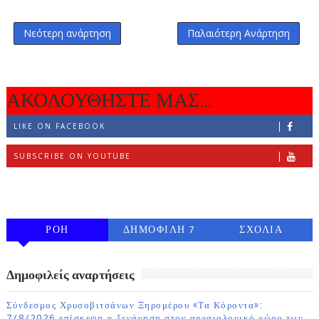
Νεότερη ανάρτηση
Παλαιότερη Ανάρτηση
ΑΚΟΛΟΥΘΗΣΤΕ ΜΑΣ...
LIKE ON FACEBOOK
SUBSCRIBE ON YOUTUBE
FOLLOW ON INSTAGRAM
ΡΟΗ
ΔΗΜΟΦΙΛΗ 7
ΣΧΟΛΙΑ
ΗΜΕΡΩΝ
Δημοφιλείς αναρτήσεις
Σύνδεσμος Χρυσοβιτσάνων Ξηρομέρου «Τα Κόροντα»:
7/8/2026 επίσκεψη – ξενάγηση στον αρχαιολογικό χώρο των