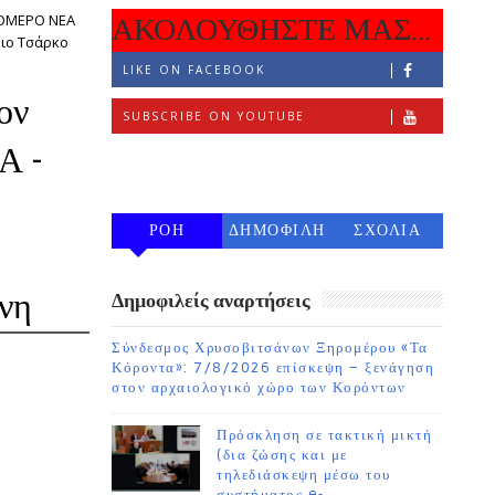
ΡΟΜΕΡΟ ΝΕΑ
ΑΚΟΛΟΥΘΗΣΤΕ ΜΑΣ...
ειο Τσάρκο
LIKE ON FACEBOOK
ον
SUBSCRIBE ON YOUTUBE
Α -
FOLLOW ON INSTAGRAM
ΡΟΗ
ΔΗΜΟΦΙΛΗ
ΣΧΟΛΙΑ
7 ΗΜΕΡΩΝ
νη
Δημοφιλείς αναρτήσεις
Σύνδεσμος Χρυσοβιτσάνων Ξηρομέρου «Τα
Κόροντα»: 7/8/2026 επίσκεψη – ξενάγηση
στον αρχαιολογικό χώρο των Κορόντων
Πρόσκληση σε τακτική μικτή
(δια ζώσης και με
τηλεδιάσκεψη μέσω του