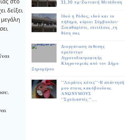
ίας στο
11.30 πμ-Ζωντανή Μετάδοση
ει δείξει
Ιδού η Ρόδος, ιδού και το
 μεγάλη
πήδημα, κύριοι Σύμβουλοι-
σει
Ξεκαθαρίστε, επιτέλους ,τη
θέση σας
Διοργάνωση έκθεσης
προϊόντων
ίναι
Αγροτοδιατροφικής
Κληρονομιάς από τον Δήμο
Ξηρομέρου
''Λειράτες κότες''-Η απάντησή
μου στους κακόβουλους
ρου.
ΑΝΩΝΥΜΟΥΣ
''Σχολιαστές.''....
ναι