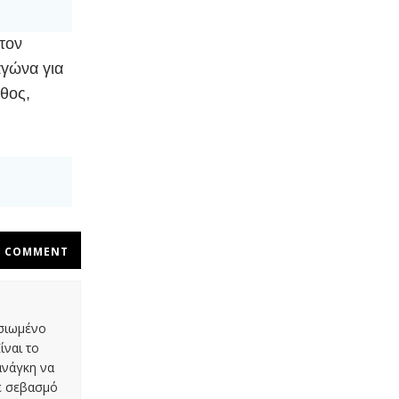
τον
αγώνα για
θος,
COMMENT
οσιωμένο
ίναι το
ανάγκη να
με σεβασμό