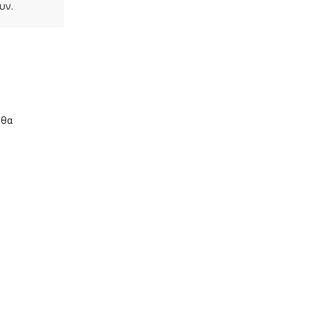
υν.
 θα