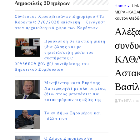
Δημοφιλείς 30 ημέρων
Home
Unla
ΜΕΡΑ - ΚΑΘΑΡ
Σύνδεσμος Χρυσοβιτσάνων Ξηρομέρου «Τα
και τον Θεό
Κόροντα»: 7/8/2026 επίσκεψη – ξενάγηση
στον αρχαιολογικό χώρο των Κορόντων
Αλέξα
Πρόσκληση σε τακτική μικτή
συνδ
(δια ζώσης και με
τηλεδιάσκεψη μέσω του
ΚΑΘΑΡ
συστήματος e-
presence.gov.gr) συνεδρίασης του
Δημοτικού Συμβουλίου
Αστακ
Μεντβέντεφ κατά Ευρώπης:
Βασίλ
Να τιμωρηθεί με όλα τα μέσα,
ζήτω στους μετανάστες που
καταστρέφουν τις αξίες της
Τα ΝΕΑ το
Τα εν Δήμω Ξηρομέρου και
..άλλα τινα
Ο Δήμος Ξηρομέρου θα