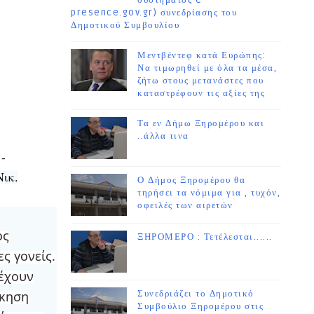
συστήματος e-
presence.gov.gr) συνεδρίασης του
Δημοτικού Συμβουλίου
Μεντβέντεφ κατά Ευρώπης:
Να τιμωρηθεί με όλα τα μέσα,
ζήτω στους μετανάστες που
καταστρέφουν τις αξίες της
Τα εν Δήμω Ξηρομέρου και
..άλλα τινα
-
Νικ.
Ο Δήμος Ξηρομέρου θα
τηρήσει τα νόμιμα για , τυχόν,
οφειλές των αιρετών
ος
ΞΗΡΟΜΕΡΟ : Τετέλεσται......
ς γονείς.
έχουν
ίκηση
Συνεδριάζει το Δημοτικό
Συμβούλιο Ξηρομέρου στις