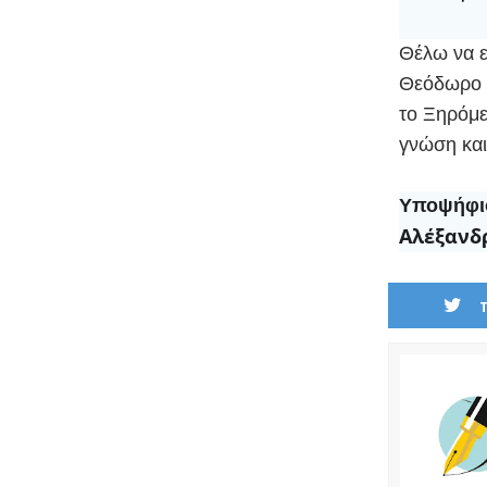
Θέλω να ε
Θεόδωρο π
το Ξηρόμε
γνώση και
Υποψήφι
Αλέξανδ