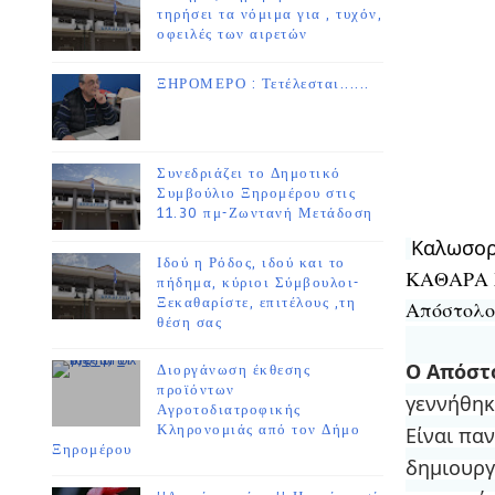
τηρήσει τα νόμιμα για , τυχόν,
οφειλές των αιρετών
ΞΗΡΟΜΕΡΟ : Τετέλεσται......
Συνεδριάζει το Δημοτικό
Συμβούλιο Ξηρομέρου στις
11.30 πμ-Ζωντανή Μετάδοση
Καλωσορ
Ιδού η Ρόδος, ιδού και το
ΚΑΘΑΡΑ
πήδημα, κύριοι Σύμβουλοι-
Ξεκαθαρίστε, επιτέλους ,τη
Απόστολο 
θέση σας
Ο Απόστ
Διοργάνωση έκθεσης
προϊόντων
γεννήθηκ
Αγροτοδιατροφικής
Κληρονομιάς από τον Δήμο
Είναι πα
Ξηρομέρου
δημιουργ