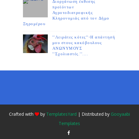
Διοργάνωση έκθεσης
προϊόντων
Αγροτοδιατροφικής
Κληρονομιάς από τον Δήμο
Ξηρομέρου
''Λειράτες κότες''-Η απάντησή
μου στους κακόβουλους
ΑΝΩΝΥΜΟΥΣ
''Σχολιαστές.''....
Crafted with
by
TemplatesYard
| Distributed by
Gooyaabi
Templates