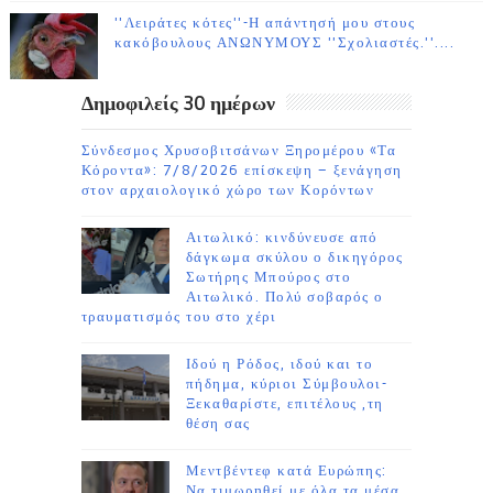
''Λειράτες κότες''-Η απάντησή μου στους
κακόβουλους ΑΝΩΝΥΜΟΥΣ ''Σχολιαστές.''....
Δημοφιλείς 30 ημέρων
Σύνδεσμος Χρυσοβιτσάνων Ξηρομέρου «Τα
Κόροντα»: 7/8/2026 επίσκεψη – ξενάγηση
στον αρχαιολογικό χώρο των Κορόντων
Αιτωλικό: κινδύνευσε από
δάγκωμα σκύλου ο δικηγόρος
Σωτήρης Μπούρος στο
Αιτωλικό. Πολύ σοβαρός ο
τραυματισμός του στο χέρι
Ιδού η Ρόδος, ιδού και το
πήδημα, κύριοι Σύμβουλοι-
Ξεκαθαρίστε, επιτέλους ,τη
θέση σας
Μεντβέντεφ κατά Ευρώπης:
Να τιμωρηθεί με όλα τα μέσα,