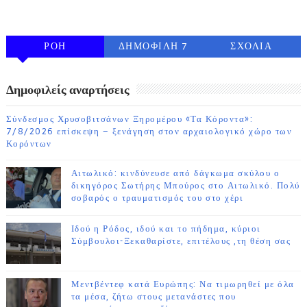
FOLLOW ON INSTAGRAM
ΡΟΗ
ΔΗΜΟΦΙΛΗ 7
ΣΧΟΛΙΑ
ΗΜΕΡΩΝ
Δημοφιλείς αναρτήσεις
Σύνδεσμος Χρυσοβιτσάνων Ξηρομέρου «Τα Κόροντα»:
7/8/2026 επίσκεψη – ξενάγηση στον αρχαιολογικό χώρο των
Κορόντων
Αιτωλικό: κινδύνευσε από δάγκωμα σκύλου ο
δικηγόρος Σωτήρης Μπούρος στο Αιτωλικό. Πολύ
σοβαρός ο τραυματισμός του στο χέρι
Ιδού η Ρόδος, ιδού και το πήδημα, κύριοι
Σύμβουλοι-Ξεκαθαρίστε, επιτέλους ,τη θέση σας
Μεντβέντεφ κατά Ευρώπης: Να τιμωρηθεί με όλα
τα μέσα, ζήτω στους μετανάστες που