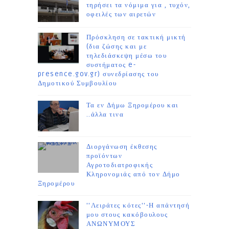
τηρήσει τα νόμιμα για , τυχόν,
οφειλές των αιρετών
Πρόσκληση σε τακτική μικτή
(δια ζώσης και με
τηλεδιάσκεψη μέσω του
συστήματος e-
presence.gov.gr) συνεδρίασης του
Δημοτικού Συμβουλίου
Τα εν Δήμω Ξηρομέρου και
..άλλα τινα
Διοργάνωση έκθεσης
προϊόντων
Αγροτοδιατροφικής
Κληρονομιάς από τον Δήμο
Ξηρομέρου
''Λειράτες κότες''-Η απάντησή
μου στους κακόβουλους
ΑΝΩΝΥΜΟΥΣ