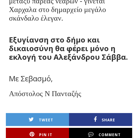
μεταξύ παρέας
νεαρών -
γίνεται
Χαρχαλα
στο δημαρχείο
μεγάλο
σκάνδαλο
έλεγαν.
Εξυγίανση στο δήμο και
δικαιοσύνη θα φέρει μόνο η
εκλογή του Αλεξάνδρου
Σάββα
.
Με Σεβασμό,
Απόστολος Ν Πανταζής
TWEET
SHARE
PIN IT
COMMENT