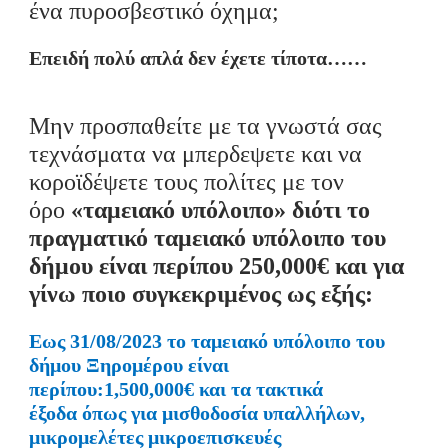
ένα πυροσβεστικό όχημα;
Επειδή πολύ απλά
δεν έχετε τίποτα……
Μην προσπαθείτε
με τα γνωστά σας
τεχνάσματα
να μπερδεψετε και να
κοροϊδέψετε του
ς πολίτες
με τον
όρο
«ταμειακό υπόλοιπο» διότι το
πραγματικό ταμειακό υπόλοιπο του
δήμου είναι περίπου 2
50,
000€
και για
γίνω ποιο συγκεκριμένος ως
εξής:
Εως
31/08/2023 το ταμειακό υπόλοιπο του
δήμου
Ξηρομέρου
είναι
περίπου
:
1,500,000€
και τα τακτικά
έξοδα
όπως
για
μισθοδοσία
υπαλλήλων
,
μικρομελέτες
μικροεπισκευές