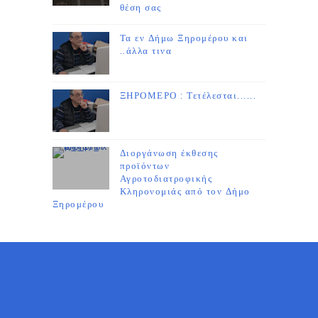
θέση σας
Τα εν Δήμω Ξηρομέρου και
..άλλα τινα
ΞΗΡΟΜΕΡΟ : Τετέλεσται......
Διοργάνωση έκθεσης
προϊόντων
Αγροτοδιατροφικής
Κληρονομιάς από τον Δήμο
Ξηρομέρου