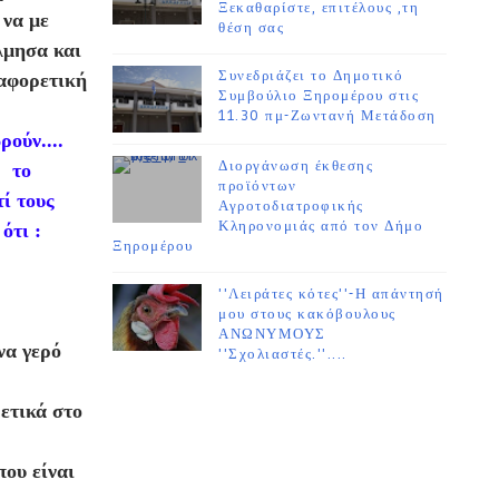
Ξεκαθαρίστε, επιτέλους ,τη
 να με
θέση σας
λμησα και
Συνεδριάζει το Δημοτικό
ιαφορετική
Συμβούλιο Ξηρομέρου στις
11.30 πμ-Ζωντανή Μετάδοση
ρούν....
Διοργάνωση έκθεσης
, το
προϊόντων
τί τους
Αγροτοδιατροφικής
Κληρονομιάς από τον Δήμο
ότι :
Ξηρομέρου
''Λειράτες κότες''-Η απάντησή
μου στους κακόβουλους
.
ΑΝΩΝΥΜΟΥΣ
να γερό
''Σχολιαστές.''....
ρετικά στο
ου είναι