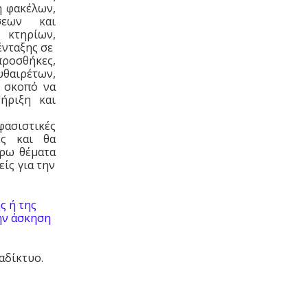
η φακέλων,
σεων και
 κτηρίων,
ένταξης σε
προσθήκες,
θαιρέτων,
 σκοπό να
ήριξη και
φασιστικές
ές και θα
έρω θέματα
είς για την
ς ή της
ην άσκηση
ιαδίκτυο.