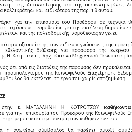
ονική της Αυτοδιοίκησης και της αποκεντρωμένης Δι
 Καλλικράτης» και ειδικότερα της παρ. 1 θ αυτού.
νάγκη για την επικουρία του Προέδρου σε τεχνικά θ
της ισχύουσας νομοθεσίας για την εκτέλεση δημοσίων έ
μελετών και της πολεοδομικής νομοθεσίας εν γένει.
ατότητα αξιοποίησης των ειδικών γνώσεων , της εμπειρί
 εθελοντικής διάθεσης για προσφορά της ενεργού 
ής Η. Κοτρότσου , Αρχιτέκτονα Μηχανικού Πανεπιστημίο
ονός ότι από τις διατάξεις της παρούσας δεν προκαλείται
υ προϋπολογισμού της Κοινωφελούς Επιχείρησης δεδομ
ύμβουλος θα εκτελέσει το έργο του χωρίς αποζημίωση.
ΖΕΙ
ι στην κ. ΜΑΓΔΑΛΗΝΗ Η. ΚΟΤΡΟΤΣΟΥ
καθήκοντα
ου
για την επικουρία του Προέδρου της Κοινωφελούς Ε
υ Ξηρομέρου κατά την άσκηση των καθηκόντων του.
ρα η ανωτέρω σύμβουλος θα παρέχει αμισθί συμβο