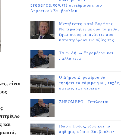
συστήματος e-
presence.gov.gr) συνεδρίασης του
Δημοτικού Συμβουλίου
Μεντβέντεφ κατά Ευρώπης:
Να τιμωρηθεί με όλα τα μέσα,
ζήτω στους μετανάστες που
καταστρέφουν τις αξίες της
Τα εν Δήμω Ξηρομέρου και
..άλλα τινα
Ο Δήμος Ξηρομέρου θα
ες, είναι
τηρήσει τα νόμιμα για , τυχόν,
οφειλές των αιρετών
ους
ΞΗΡΟΜΕΡΟ : Τετέλεσται......
ες
επιτρέψω
ς και
Ιδού η Ρόδος, ιδού και το
θρωπιά,
πήδημα, κύριοι Σύμβουλοι-