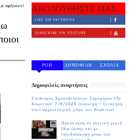
ν με αφήνουν !
ΑΚΟΛΟΥΘΗΣΤΕ ΜΑΣ...
LIKE ON FACEBOOK
λω
SUBSCRIBE ON YOUTUBE
ποιοι
FOLLOW ON INSTAGRAM
ΡΟΗ
ΔΗΜΟΦΙΛΗ
ΣΧΟΛΙΑ
7 ΗΜΕΡΩΝ
Δημοφιλείς αναρτήσεις
Σύνδεσμος Χρυσοβιτσάνων Ξηρομέρου «Τα
Κόροντα»: 7/8/2026 επίσκεψη – ξενάγηση
στον αρχαιολογικό χώρο των Κορόντων
Πρόσκληση σε τακτική μικτή
(δια ζώσης και με
τηλεδιάσκεψη μέσω του