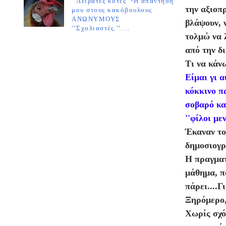
''Λειράτες κότες''-Η απάντησή
την αξιοπ
μου στους κακόβουλους
ΑΝΩΝΥΜΟΥΣ
βλάψουν, 
''Σχολιαστές.''....
τολμώ να 
από την δι
Τι να κάν
Είμαι γι α
κόκκινο πα
σοβαρό και
''φίλοι με
Έκαναν το
δημοσιογρά
Η πραγματ
μάθημα, πο
πάρει....Γ
Ξηρόμερο, 
Χωρίς σχό