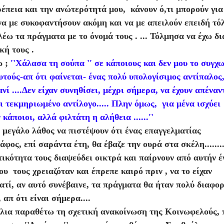
ρέπεια και την ανώτερότητά μου, κάνουν ό,τι μπορούν για
να με συκοφαντήσουν ακόμη και να με απειλούν επειδή τό
λέω τα πράγματα με το όνομά τους . ... Τόλμησα να έχω δ
κή τους .
ω ;
''Χάλασα τη σούπα '' σε κάποιους και δεν μου το συγχω
υτούς-απ ότι φαίνεται- ένας πολύ υπολογίσιμος αντίπαλος
νί ....Δεν είχαν συνηθίσει, μέχρι σήμερα, να έχουν απέναν
 τεκμηριωμένο αντίλογο..... Πλην όμως, για μένα ισχύει 
ν κάποιοι, αλλά φιλτάτη η αλήθεια ......''
 μεγάλο λάθος να πιστέψουν ότι ένας επαγγελματίας
φος, επί σαράντα έτη, θα έβαζε την ουρά στα σκέλη.......
ικότητα τους διαψεύδει οικτρά και παίρνουν από αυτήν έ
υ τους χρειαζόταν και έπρεπε καιρό πριν , να το είχαν
ιατί, αν αυτό συνέβαινε, τα πράγματα θα ήταν πολύ διαφο
απ ότι είναι σήμερα....
λια παραθέτω τη σχετική ανακοίνωση της Κοινωφελούς, π