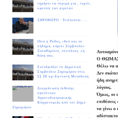
τηρήσει τα νόμιμα για , τυχόν,
οφειλές των αιρετών
ΞΗΡΟΜΕΡΟ : Τετέλεσται......
Ιδού η Ρόδος, ιδού και το
πήδημα, κύριοι Σύμβουλοι-
Ξεκαθαρίστε, επιτέλους ,τη
Αυτοαμύν
θέση σας
Ο ΘΩΜΑ
Θέλω να α
Συνεδριάζει το Δημοτικό
Συμβούλιο Ξηρομέρου στις
Δεν σκόπευ
11.30 πμ-Ζωντανή Μετάδοση
ήδη ανηρτ
λόγους.
Διοργάνωση έκθεσης
προϊόντων
Όμως, οι 
Αγροτοδιατροφικής
επιθέσεις
Κληρονομιάς από τον Δήμο
Ξηρομέρου
να γίνω ο
αδίστακτο