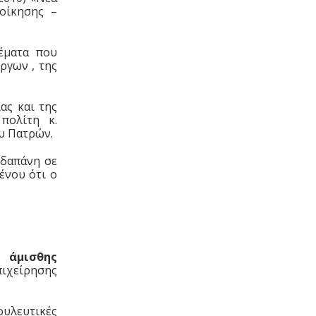
οίκησης –
έματα που
ργων , της
ας και της
πολίτη κ.
υ Πατρών.
 δαπάνη σε
ένου ότι ο
 άμισθης
πιχείρησης
υλευτικές