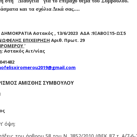
 στη ''Διαύγεια'' για το επίμαχο θέμα του Συμβούλου.
άσματα και τα σχόλια Δικά σας....
 ΔΗΜΟΚΡΑΤΙΑ Αστακός , 13/6/2023 ΑΔΑ :9ΞΑΒΟΞ15-ΩΣ5
ΙΝΩΦΕΛΗΣ ΕΠΙΧΕΙΡΗΣΗ
Αριθ. Πρωτ. 29
ΗΡΟΜΕΡΟΥ
’
η: Αστακός Αιτ/νίας
6
6041482
nofelisxiromerou2019@gmail.com
ΡΙΣΜΟΣ ΑΜΙΣΘΗΣ ΣΥΜΒΟΥΛΟΥ
Η
ρος
π' όψη:
ατάξεις του άρθρου 58 του Ν. 3852/2010 (ΦΕΚ 87 τ. Α΄/7-6