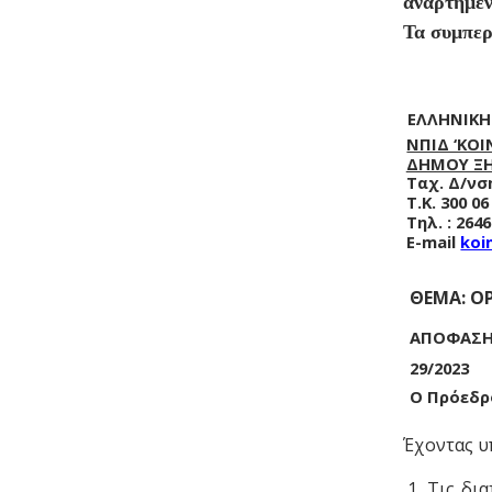
αναρτημένη
Τα συμπερ
ΕΛΛΗΝΙΚΗ
ΝΠΙΔ ‘ΚΟ
ΔΗΜΟΥ Ξ
Ταχ. Δ/νσ
T.K. 300 0
Τηλ. : 264
Ε-mail
koi
ΘΕΜΑ: Ο
ΑΠΟΦΑΣ
29/2023
Ο Πρόεδ
Έχοντας υ
1. Τις δι