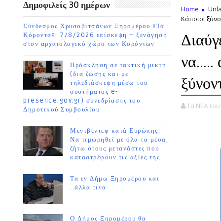
Δημοφιλείς 30 ημέρων
Home
Unla
Κάποιοι ξύνον
Σύνδεσμος Χρυσοβιτσάνων Ξηρομέρου «Τα
Διαύγε
Κόροντα»: 7/8/2026 επίσκεψη – ξενάγηση
στον αρχαιολογικό χώρο των Κορόντων
να....
Πρόσκληση σε τακτική μικτή
(δια ζώσης και με
ξύνοντ
τηλεδιάσκεψη μέσω του
συστήματος e-
presence.gov.gr) συνεδρίασης του
Τα ΝΕΑ το
Δημοτικού Συμβουλίου
Μεντβέντεφ κατά Ευρώπης:
Να τιμωρηθεί με όλα τα μέσα,
ζήτω στους μετανάστες που
καταστρέφουν τις αξίες της
Τα εν Δήμω Ξηρομέρου και
..άλλα τινα
Ο Δήμος Ξηρομέρου θα