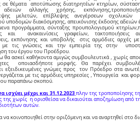
ς σε θέματα αποτύπωσης διατηρητέων κτηρίων, σύστασ
 αδειών αλλαγής χρήσης, εκπόνησης,τροποποιή
λεψης μελετών, επίβλεψης ανεγέρσεων σχολικών
ού υποδομών διακόσμησης, απεικόνισης έκδοσης αδειών 
μενα προγράμματα, σύνταξης προυπολογισμού κτηρίων,
ις και ανακαινίσεις γραφείων, τακτοποιήσεις αυ
εις, εκπόνησης και υποβολής στις αρμόδιες αρχές με
 με τις γνώσεις και την εμπειρία της στην υποστ
ση του έργου του Προέδρου.
 θα ασκεί καθήκοντα αμιγώς συμβουλευτικά , χωρίς απο
τητες οποιασδήποτε μορφής. Θα παρέχει συμβουλ
ει εξειδικευμένες γνώμες προς τον Πρόεδρο στα ανωτ
νεργάζεται με τις αρμόδιες υπηρεσίες , Υπουργεία και φορ
του παραπάνω σκοπού.
α ισχύει μέχρι και 31.12.2023
πλην της τροποποίησης τη
 της χωρίς η ορισθείσα να δικαιούται αποζημίωση από τ
διοτήτων αυτών.
 να κοινοποιηθεί στην οριζόμενη και να αναρτηθεί στο δ