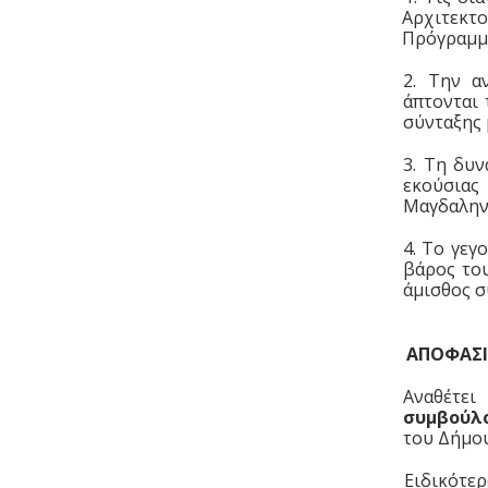
Αρχιτεκτ
Πρόγραμμα
2. Την α
άπτονται 
σύνταξης 
3. Τη δυν
εκούσιας
Μαγδαλην
4. Το γεγ
βάρος το
άμισθος σ
ΑΠΟΦΑΣΙ
Αναθέτε
συμβούλ
του Δήμο
Ειδικότε