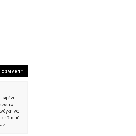
COMMENT
οσιωμένο
ίναι το
ανάγκη να
με σεβασμό
υν.