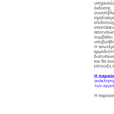
υπηρεσίε
έκδοσης
συνεπίβ
σχεδιασμ
επιδοτού
επεκτάσε
αποτυπώσ
συμβάλει
υποβοήθη
Η ανωτέρω
αρμοδιό
διατυπών
και θα συ
επίτευξη 
Η παρούσ
ανάκλησης
των αρμο
Η παρούσα