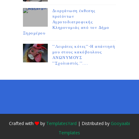
Διοργάνωση έκθεσης
προϊόντων
Αγροτοδιατροφικής
Κληρονομιάς από τον Δήμο
Ξηρομέρου
''Λειράτες κότες''-Η απάντησή
μου στους κακόβουλους
ΑΝΩΝΥΜΟΥΣ
''Σχολιαστές.''....
Crafted with
by
TemplatesYard
| Distributed by
Gooyaabi
Templates