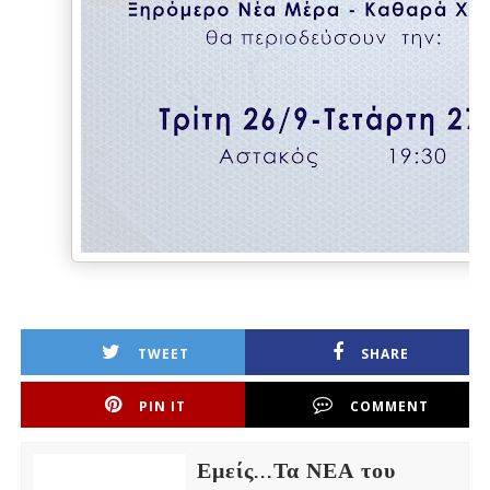
TWEET
SHARE
PIN IT
COMMENT
Εμείς...Τα ΝΕΑ του