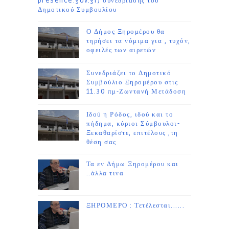
presence.gov.gr) συνεδρίασης του
Δημοτικού Συμβουλίου
Ο Δήμος Ξηρομέρου θα
τηρήσει τα νόμιμα για , τυχόν,
οφειλές των αιρετών
Συνεδριάζει το Δημοτικό
Συμβούλιο Ξηρομέρου στις
11.30 πμ-Ζωντανή Μετάδοση
Ιδού η Ρόδος, ιδού και το
πήδημα, κύριοι Σύμβουλοι-
Ξεκαθαρίστε, επιτέλους ,τη
θέση σας
Τα εν Δήμω Ξηρομέρου και
..άλλα τινα
ΞΗΡΟΜΕΡΟ : Τετέλεσται......