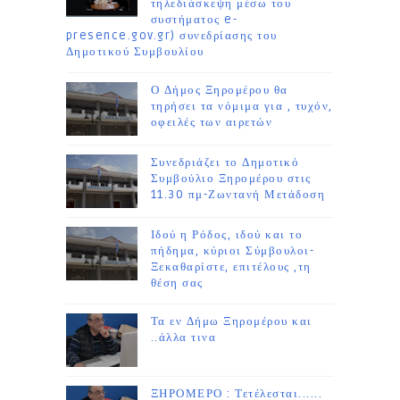
τηλεδιάσκεψη μέσω του
συστήματος e-
presence.gov.gr) συνεδρίασης του
Δημοτικού Συμβουλίου
Ο Δήμος Ξηρομέρου θα
τηρήσει τα νόμιμα για , τυχόν,
οφειλές των αιρετών
Συνεδριάζει το Δημοτικό
Συμβούλιο Ξηρομέρου στις
11.30 πμ-Ζωντανή Μετάδοση
Ιδού η Ρόδος, ιδού και το
πήδημα, κύριοι Σύμβουλοι-
Ξεκαθαρίστε, επιτέλους ,τη
θέση σας
Τα εν Δήμω Ξηρομέρου και
..άλλα τινα
ΞΗΡΟΜΕΡΟ : Τετέλεσται......