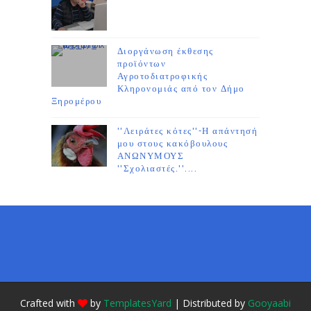
Διοργάνωση έκθεσης
προϊόντων
Αγροτοδιατροφικής
Κληρονομιάς από τον Δήμο
Ξηρομέρου
''Λειράτες κότες''-Η απάντησή
μου στους κακόβουλους
ΑΝΩΝΥΜΟΥΣ
''Σχολιαστές.''....
Crafted with
by
TemplatesYard
| Distributed by
Gooyaabi