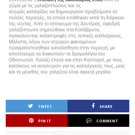
χώρα με τις
χαλαζοπτώσεις
και τις
ισχυρές
καταιγίδες
να δημιουργούν προβλήματα σε
πολλές περιοχές, τα οποία εντάθηκαν κατά τη διάρκεια
της νύχτας.
Από το απόγευμα της Δευτέρας,
σφοδρή
χαλαζόπτωση
σημειώθηκε στα
Καλάβρυτα
,
προκαλώντας καταστροφές στις τοπικές καλλιέργειες.
Μάλιστα, λόγω των ισχυρών φαινομένων
πραγματοποιήθηκε
κατολίσθηση
στην περιοχή, με
αποτέλεσμα να
διακοπούν τα δρομολόγια του
Οδοντωτού.
Χαλάζι έπεσε και στην
Καστοριά
, με τους
κατοίκους να ανησυχούν για τις καλλιέργειές τους, μιας
και το μέγεθος του χαλαζιού είναι αρκετά μεγάλο.
TWEET
SHARE
PIN IT
COMMENT