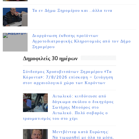
Τα εν Δήμω Ξηρομέρου και ..άλλα τινα
Διοργάνωση έκθεσης προϊόντων
Αγροτοδιατροφικής Κληρονομιάς από τον Δήμο
Ξηρομέρου
Δημοφιλείς 30 ημέρων
Σύνδεσμος Χρυσοβιτσάνων Ξηρομέρου «Τα
Κόροντα»: 7/8/2026 επίσκεψη – ξενάγηση
στον αρχαιολογικό χώρο των Κορόντων
Αιτωλικό: κινδύνευσε από
δάγκωμα σκύλου ο δικηγόρος
Σωτήρης Μπούρος στο
Αιτωλικό. Πολύ σοβαρός ο
τραυματισμός του στο χέρι
Μεντβέντεφ κατά Ευρώπης:
Να τιμωρηθεί με όλα τα μέσα,