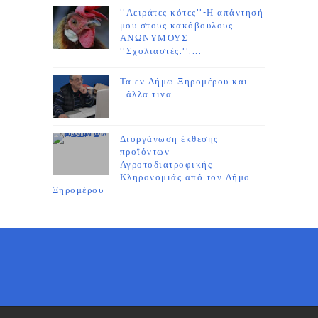
''Λειράτες κότες''-Η απάντησή
μου στους κακόβουλους
ΑΝΩΝΥΜΟΥΣ
''Σχολιαστές.''....
Τα εν Δήμω Ξηρομέρου και
..άλλα τινα
Διοργάνωση έκθεσης
προϊόντων
Αγροτοδιατροφικής
Κληρονομιάς από τον Δήμο
Ξηρομέρου