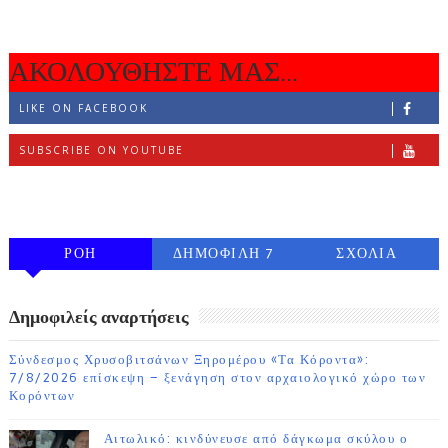
ΑΚΟΛΟΥΘΗΣΤΕ ΜΑΣ...
LIKE ON FACEBOOK
SUBSCRIBE ON YOUTUBE
FOLLOW ON INSTAGRAM
ΡΟΗ
ΔΗΜΟΦΙΛΗ 7
ΣΧΟΛΙΑ
ΗΜΕΡΩΝ
Δημοφιλείς αναρτήσεις
Σύνδεσμος Χρυσοβιτσάνων Ξηρομέρου «Τα Κόροντα»:
7/8/2026 επίσκεψη – ξενάγηση στον αρχαιολογικό χώρο των
Κορόντων
Αιτωλικό: κινδύνευσε από δάγκωμα σκύλου ο