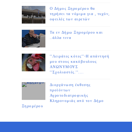
Ο Δήμος Ξηρομέρου θα
τηρήσει τα νόμιμα για , τυχόν,
οφειλές των αιρετών
Τα εν Δήμω Ξηρομέρου και
..άλλα τινα
''Λειράτες κότες''-Η απάντησή
μου στους κακόβουλους
ΑΝΩΝΥΜΟΥΣ
''Σχολιαστές.''....
Διοργάνωση έκθεσης
προϊόντων
Αγροτοδιατροφικής
Κληρονομιάς από τον Δήμο
Ξηρομέρου