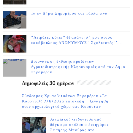
Τα εν Δήμω Ξηρομέρου και ..άλλα τινα
''Λειράτες κότες''-Η απάντησή μου στους
κακόβουλους ΑΝΩΝΥΜΟΥΣ ''Σχολιαστές.''....
Διοργάνωση έκθεσης προϊόντων
Αγροτοδιατροφικής Κληρονομιάς από τον Δήμο
Ξηρομέρου
Δημοφιλείς 30 ημέρων
Σύνδεσμος Χρυσοβιτσάνων Ξηρομέρου «Τα
Κόροντα»: 7/8/2026 επίσκεψη – ξενάγηση
στον αρχαιολογικό χώρο των Κορόντων
Αιτωλικό: κινδύνευσε από
δάγκωμα σκύλου ο δικηγόρος
Σωτήρης Μπούρος στο