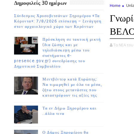
Δημοφιλείς 30 ημέρων
Home
Unla
Γνωρίζ
Σύνδεσμος Χρυσοβιτσάνων Ξηρομέρου «Τα
Κόροντα»: 7/8/2026 επίσκεψη – ξενάγηση
στον αρχαιολογικό χώρο των Κορόντων
ΒΕΛΟΥ
Πρόσκληση σε τακτική μικτή
Τα ΝΕΑ το
(δια ζώσης και με
τηλεδιάσκεψη μέσω του
συστήματος e-
presence.gov.gr) συνεδρίασης του
Δημοτικού Συμβουλίου
Μεντβέντεφ κατά Ευρώπης:
Να τιμωρηθεί με όλα τα μέσα,
ζήτω στους μετανάστες που
καταστρέφουν τις αξίες της
Τα εν Δήμω Ξηρομέρου και
..άλλα τινα
Ο Δήμος Ξηρομέρου θα