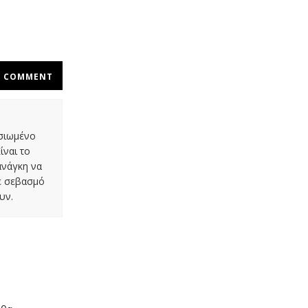
COMMENT
οσιωμένο
ίναι το
ανάγκη να
με σεβασμό
υν.