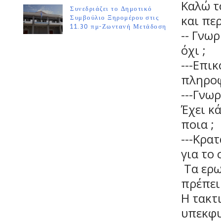
Καλώ τ
Συνεδριάζει το Δημοτικό
και πε
Συμβούλιο Ξηρομέρου στις
11.30 πμ-Ζωντανή Μετάδοση
-- Γνωρ
όχι ;
---Επι
πληροφ
---Γνωρ
Έχει κά
ποια ;
---Κρα
για το 
Τα ερω
πρέπει 
Η τακτι
υπεκφυ