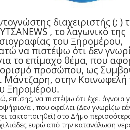
τογνώστης διαχειριστής (; ) 
ΥΤΣΑNEWS , το λαγωνικό της
σιογραφίας του Ξηρομέρου,
ατώ να πιστέψω ότι δεν γνωρί
για το επίμαχο θέμα, που αφ
 ορισμό προσώπου, ως Συμβ
κ. Μάντζαρη, στην Κοινωφελή
υ Ξηρομέρου.
ώ, επίσης, να πιστέψω ότι έχει άγνοια γ
οψήφιο/α , που οφείλει (Δεν γνωρίζω εά
χει τακτοποιηθεί) στο Δήμο περισσότερ
 χιλιάδες ευρώ από την κατανάλωση νερ