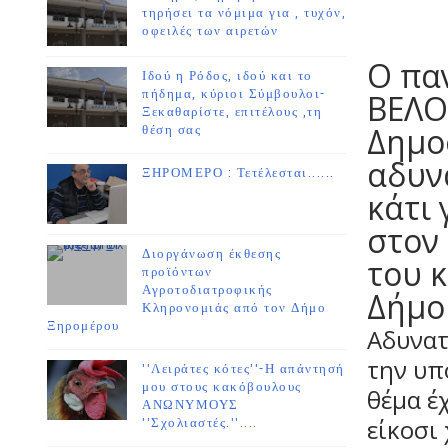
τηρήσει τα νόμιμα για , τυχόν,
οφειλές των αιρετών
Ο παν
Ιδού η Ρόδος, ιδού και το
πήδημα, κύριοι Σύμβουλοι-
ΒΕΛΟ
Ξεκαθαρίστε, επιτέλους ,τη
Δημο
θέση σας
αδυν
ΞΗΡΟΜΕΡΟ : Τετέλεσται......
κάτι 
στον
Διοργάνωση έκθεσης
του 
προϊόντων
Αγροτοδιατροφικής
Δήμο
Κληρονομιάς από τον Δήμο
Ξηρομέρου
Αδυνατ
την υπ
''Λειράτες κότες''-Η απάντησή
μου στους κακόβουλους
θέμα έ
ΑΝΩΝΥΜΟΥΣ
είκοσι
''Σχολιαστές.''....