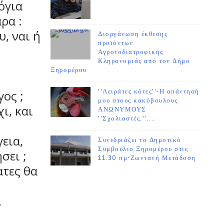
όγια
ρα :
υ, ναι ή
Διοργάνωση έκθεσης
προϊόντων
Αγροτοδιατροφικής
Κληρονομιάς από τον Δήμο
Ξηρομέρου
γος ;
''Λειράτες κότες''-Η απάντησή
μου στους κακόβουλους
ι, και
ΑΝΩΝΥΜΟΥΣ
''Σχολιαστές.''....
εια,
Συνεδριάζει το Δημοτικό
Συμβούλιο Ξηρομέρου στις
σει ;
11.30 πμ-Ζωντανή Μετάδοση
τες θα
ι