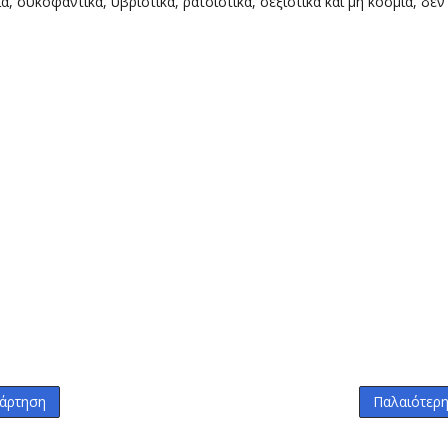
α, συκοφαντικά, υβριστικά, ρατσιστικά, σεξιστικά και μη κόσμια, δεν
άρτηση
Παλαιότερ