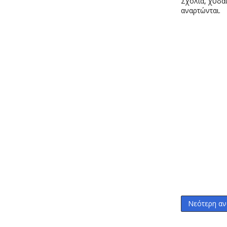
Σχόλια, χυδαί
αναρτώνται.
Νεότερη αν