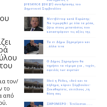
συστήματος e-
presence.gov.gr) συνεδρίασης του
Δημοτικού Συμβουλίου
του
Μεντβέντεφ κατά Ευρώπης:
Να τιμωρηθεί με όλα τα μέσα,
ζήτω στους μετανάστες που
καταστρέφουν τις αξίες της
ζει
Τα εν Δήμω Ξηρομέρου και
ορά
..άλλα τινα
ούλου
Ο Δήμος Ξηρομέρου θα
 του
τηρήσει τα νόμιμα για , τυχόν,
οφειλές των αιρετών
ια τον/
Ιδού η Ρόδος, ιδού και το
πήδημα, κύριοι Σύμβουλοι-
ν το
Ξεκαθαρίστε, επιτέλους ,τη
α από
θέση σας
ού.
ΞΗΡΟΜΕΡΟ : Τετέλεσται......