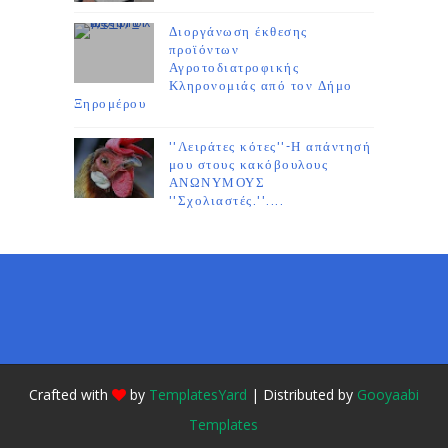
Διοργάνωση έκθεσης
προϊόντων
Αγροτοδιατροφικής
Κληρονομιάς από τον Δήμο
Ξηρομέρου
''Λειράτες κότες''-Η απάντησή
μου στους κακόβουλους
ΑΝΩΝΥΜΟΥΣ
''Σχολιαστές.''....
Crafted with
by
TemplatesYard
| Distributed by
Gooyaabi
Templates