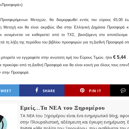
 «Προσφορά»)
Προσφερόμενων Μετοχών, θα διαμορφωθεί εντός του εύρους €5,00 έ
 Μετοχή και θα είναι ακριβώς ίδια στην Ελληνική Δημόσια Προσφορά κ
ι αναμένεται να καθοριστεί από το ΤΧΣ, βασιζόμενη στο αποτέλεσμα 
τά τη λήξη της περιόδου του βιβλίου προσφορών για τη Διεθνή Προσφορά στι
€ 5,44
 μπορείτε να εγγραφείτε στην ανώτατη τιμή του Εύρους Τιμών, ήτοι
.
α προκύψει από τη Διεθνή Προσφορά και θα είναι κοινή για όλους τους επεν
ν στην Προσφορά.
TWEET
SHARE
PIN IT
Εμείς...Τα ΝΕΑ του Ξηρομέρου
ΤΑ ΝΕΑ του Ξηρομέρου είναι ένα ενημερωτικό blog, αφ
στην Πλουραλιστική, αδέσμευτη και έγκυρη ενημέρωση. Ε
ΒΗΜΑ κάθε πολίτη του Ξηρομέρου, που αισθάνεται την 