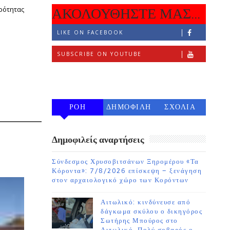
ρότητας
ΑΚΟΛΟΥΘΗΣΤΕ ΜΑΣ...
LIKE ON FACEBOOK
SUBSCRIBE ON YOUTUBE
FOLLOW ON INSTAGRAM
ΡΟΗ
ΔΗΜΟΦΙΛΗ
ΣΧΟΛΙΑ
7 ΗΜΕΡΩΝ
Δημοφιλείς αναρτήσεις
Σύνδεσμος Χρυσοβιτσάνων Ξηρομέρου «Τα
Κόροντα»: 7/8/2026 επίσκεψη – ξενάγηση
στον αρχαιολογικό χώρο των Κορόντων
Αιτωλικό: κινδύνευσε από
δάγκωμα σκύλου ο δικηγόρος
Σωτήρης Μπούρος στο