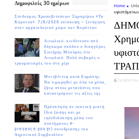
Δημοφιλείς 30 ημέρων
Home
Unla
υφιστάμενων
Σύνδεσμος Χρυσοβιτσάνων Ξηρομέρου «Τα
ΔΗΜΟ
Κόροντα»: 7/8/2026 επίσκεψη – ξενάγηση
στον αρχαιολογικό χώρο των Κορόντων
Χρημα
Αιτωλικό: κινδύνευσε από
δάγκωμα σκύλου ο δικηγόρος
υφιστ
Σωτήρης Μπούρος στο
Αιτωλικό. Πολύ σοβαρός ο
ΤΡΑΠ
τραυματισμός του στο χέρι
Μεντβέντεφ κατά Ευρώπης:
Τα ΝΕΑ το
Να τιμωρηθεί με όλα τα μέσα,
ζήτω στους μετανάστες που
καταστρέφουν τις αξίες της
Πρόσκληση σε τακτική μικτή
(δια ζώσης και με
τηλεδιάσκεψη μέσω του
συστήματος e-
presence.gov.gr) συνεδρίασης του
Δημοτικού Συμβουλίου