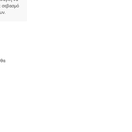
με σεβασμό
υν.
 θα