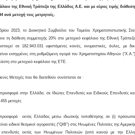
άλαιο της Εθνική Τράπεζα της Ελλάδος Α.Ε. και με εύρος τιμής διάθεσ
,44 ανά μετοχή τοις μετρητοίς.
βρίου 2023, το Διοικητικό Συμβούλιο του Ταμείου Χρηματοπιστωτικής Στα
ινε τη διάθεση συμμετοχής 20% στο μετοχικό κεφάλαιο της Εθνική Τράπεζ
στοιχεί σε 182.943.031 υφιστάμενες κοινές, ονομαστικές, άυλες, με δ
είναι εισηγμένες στη ρυθμιζόμενη αγορά του Χρηματιστηρίου Αθηνών (“Χ.Α.”
κάστη στο μετοχικό κεφάλαιο της ΕΤΕ.
ενες Μετοχές που θα διατεθούν συνίσταται σε :
 προσφορά στην Ελλάδα, σε Ιδιώτες Επενδυτές και Ειδικούς Επενδυτές κα
.455 μετοχές
προσφορά εκτός Ελλάδας μέσω ιδιωτικής τοποθέτησης σε (i) πρόσωπ
είναι ειδικοί θεσμικοί αγοραστές ("QIB") στις Ηνωμένες Πολιτείες της Αμερικής
οί επενδυτές εκτός των Ηνωμένων Πολιτειών (από κοινού με την Ελλη