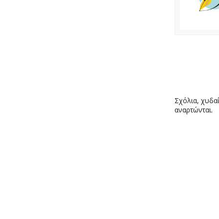
Σχόλια, χυδαί
αναρτώνται.