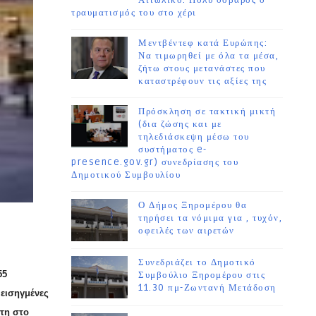
Αιτωλικό. Πολύ σοβαρός ο
τραυματισμός του στο χέρι
Μεντβέντεφ κατά Ευρώπης:
Να τιμωρηθεί με όλα τα μέσα,
ζήτω στους μετανάστες που
καταστρέφουν τις αξίες της
Πρόσκληση σε τακτική μικτή
(δια ζώσης και με
τηλεδιάσκεψη μέσω του
συστήματος e-
presence.gov.gr) συνεδρίασης του
Δημοτικού Συμβουλίου
Ο Δήμος Ξηρομέρου θα
τηρήσει τα νόμιμα για , τυχόν,
οφειλές των αιρετών
Συνεδριάζει το Δημοτικό
55
Συμβούλιο Ξηρομέρου στις
11.30 πμ-Ζωντανή Μετάδοση
 εισηγμένες
τη στο