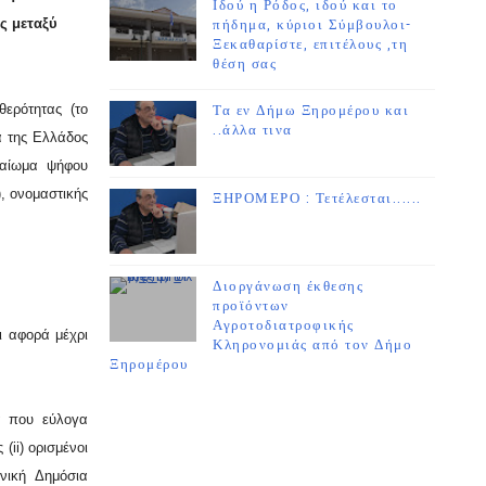
Ιδού η Ρόδος, ιδού και το
ης μεταξύ
πήδημα, κύριοι Σύμβουλοι-
Ξεκαθαρίστε, επιτέλους ,τη
θέση σας
θερότητας (το
Τα εν Δήμω Ξηρομέρου και
..άλλα τινα
α της Ελλάδος
ικαίωμα ψήφου
), ονομαστικής
ΞΗΡΟΜΕΡΟ : Τετέλεσται......
Διοργάνωση έκθεσης
προϊόντων
Αγροτοδιατροφικής
ι αφορά μέχρι
Κληρονομιάς από τον Δήμο
Ξηρομέρου
α που εύλογα
 (ii) ορισμένοι
νική Δημόσια