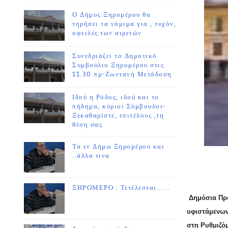
Ο Δήμος Ξηρομέρου θα
τηρήσει τα νόμιμα για , τυχόν,
οφειλές των αιρετών
Συνεδριάζει το Δημοτικό
Συμβούλιο Ξηρομέρου στις
11.30 πμ-Ζωντανή Μετάδοση
Ιδού η Ρόδος, ιδού και το
πήδημα, κύριοι Σύμβουλοι-
Ξεκαθαρίστε, επιτέλους ,τη
θέση σας
Τα εν Δήμω Ξηρομέρου και
..άλλα τινα
ΞΗΡΟΜΕΡΟ : Τετέλεσται......
Δημόσια Πρ
υφιστάμενων
στη Ρυθμιζό