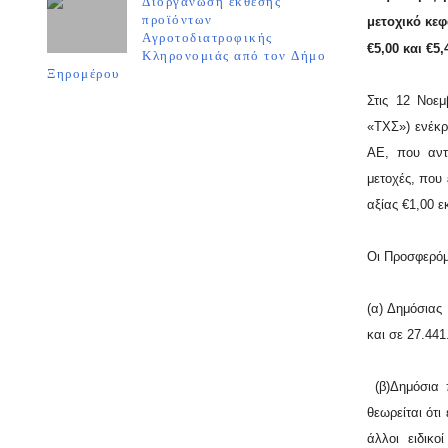
Διοργάνωση έκθεσης
προϊόντων
μετοχικό κεφ
Αγροτοδιατροφικής
€5,00 και €5
Κληρονομιάς από τον Δήμο
Ξηρομέρου
Στις 12 Νοεμ
«ΤΧΣ») ενέκρ
ΑΕ, που αντι
μετοχές, που 
αξίας €1,00 ε
Οι Προσφερόμ
(α) Δημόσιας
και σε 27.441
(β)Δημόσια 
θεωρείται ότι 
άλλοι ειδικ