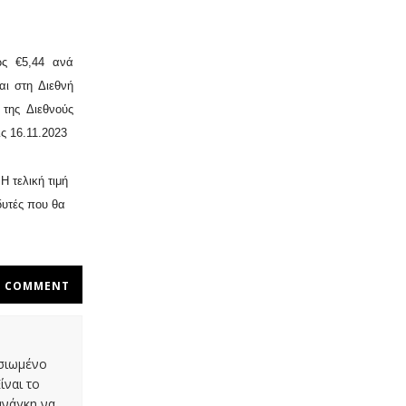
ως €5,44 ανά
αι στη Διεθνή
της Διεθνούς
ς 16.11.2023
 Η τελική τιμή
δυτές που θα
COMMENT
οσιωμένο
ίναι το
ανάγκη να