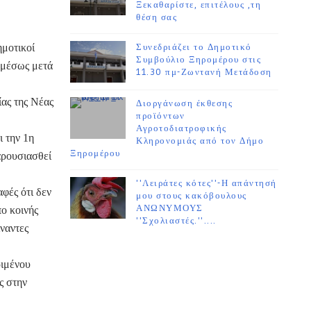
Ξεκαθαρίστε, επιτέλους ,τη
θέση σας
μοτικοί
Συνεδριάζει το Δημοτικό
Συμβούλιο Ξηρομέρου στις
αμέσως μετά
11.30 πμ-Ζωντανή Μετάδοση
ας της Νέας
Διοργάνωση έκθεσης
προϊόντων
Αγροτοδιατροφικής
ι την 1η
Κληρονομιάς από τον Δήμο
Ξηρομέρου
αρουσιασθεί
''Λειράτες κότες''-Η απάντησή
αφές ότι δεν
μου στους κακόβουλους
ΑΝΩΝΥΜΟΥΣ
ο κοινής
''Σχολιαστές.''....
ναντες
ριμένου
ς στην