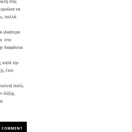
ικτή στις
ειρούσα να
ω, πολλά
 ιδιαίτερα
ου στο
ν διαφάνεια
ς κατά την
η, έτσι
δουλειά πολύ,
ον δόξης
α.
COMMENT