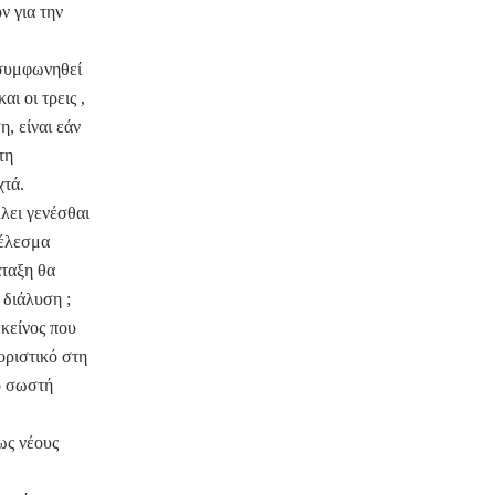
ν για την
 συμφωνηθεί
ι οι τρεις ,
, είναι εάν
τη
χτά.
λλει γενέσθαι
τέλεσμα
άταξη θα
 διάλυση ;
εκείνος που
οριστικό στη
ο σωστή
ως νέους