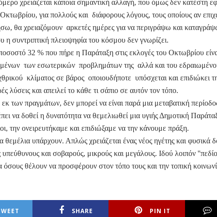
ρόμερο χρειάζεται κάποια σημαντική αλλαγή, που όμως δεν κατέστη εφ
 Οκτωβρίου, για πολλούς και διάφορους λόγους, τους οποίους αν επιχ
σω, θα χρειαζόμουν αρκετές ημέρες για να περιγράψω και καταγράψ
υ η συντριπτική πλειοψηφία του κόσμου δεν γνωρίζει.
 ποσοστό 32 % που πήρε η Παράταξη στις εκλογές του Οκτωβρίου είναι
ομένων των εσωτερικών προβλημάτων της αλλά και του εδραιωμέν
θρικού κλίματος σε βάρος οποιουδήποτε υπόσχεται και επιδιώκει τη
ρές λύσεις και απειλεί το κάθε τι σάπιο σε αυτόν τον τόπο.
 εκ των πραγμάτων, δεν μπορεί να είναι παρά μια μεταβατική περίοδο
έπει να δοθεί η δυνατότητα να θεμελιωθεί μια υγιής Δημοτική Παράταξ
οι, την ονειρευτήκαμε και επιδιώξαμε να την κάνουμε πράξη.
τα θεμέλια υπάρχουν. Απλώς χρειάζεται ένας νέος ηγέτης και φυσικά 
 υπεύθυνους και σοβαρούς, μικρούς και μεγάλους. Ιδού λοιπόν ''πεδί
ια όσους θέλουν να προσφέρουν στον τόπο τους και την τοπική κοινωνί
TWEET
SHARE
PIN IT