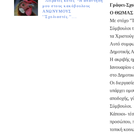
''Λειράτες κότες''-Η απάντησή
Γράφει-Σχο
μου στους κακόβουλους
ΑΝΩΝΥΜΟΥΣ
Ο ΘΩΜΑΣ
''Σχολιαστές.''....
Με στόχο ''
Σύμβουλοι τ
τα Χριστούγ
Αυτό συμφων
Δημοτικής Α
Η ακριβής η
Ιανουαρίου 
στο Δημοτικ
Οι διεργασίε
υπάρχει ομο
αποδοχής, γ
Σύμβουλοι.
Κάποιοι- τέ
προσώπου, π
τοπική κοινω