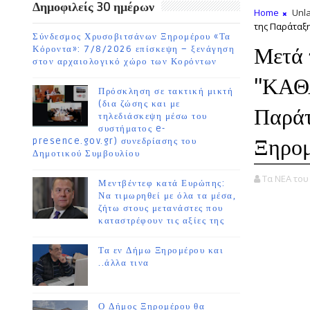
Δημοφιλείς 30 ημέρων
Home
Unla
της Παράταξ
Σύνδεσμος Χρυσοβιτσάνων Ξηρομέρου «Τα
Μετά 
Κόροντα»: 7/8/2026 επίσκεψη – ξενάγηση
στον αρχαιολογικό χώρο των Κορόντων
''ΚΑΘ
Πρόσκληση σε τακτική μικτή
(δια ζώσης και με
Παράτ
τηλεδιάσκεψη μέσω του
συστήματος e-
Ξηρο
presence.gov.gr) συνεδρίασης του
Δημοτικού Συμβουλίου
Τα ΝΕΑ το
Μεντβέντεφ κατά Ευρώπης:
Να τιμωρηθεί με όλα τα μέσα,
ζήτω στους μετανάστες που
καταστρέφουν τις αξίες της
Τα εν Δήμω Ξηρομέρου και
..άλλα τινα
Ο Δήμος Ξηρομέρου θα