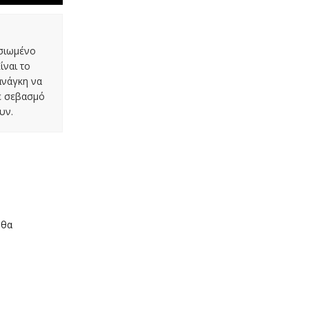
οσιωμένο
ίναι το
ανάγκη να
με σεβασμό
υν.
 θα