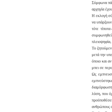
Σύμφωνα πάν
αρχηγία έχο
Η εκλογή σύ
να υπάρξουν 
τότε τίποτα
συμφωνηθεί 
πλειοψηφία,
Το ζητούμενο
μετά την υπ
όποιο και αν
μπει σε περ
Ως εμπνευστ
εμπνεύστηκε
διαμόρφωση 
λύση, που ό
προϋποθέσει
ανθρώπους α