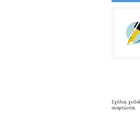
Σχόλια, χυδαί
αναρτώνται.