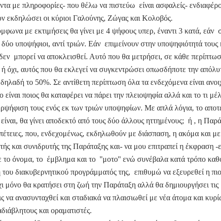
τα με πληροφορίες- που θέλω να πιστεύω είναι ασφαλείς- ενδιαφέρο
υν εκδηλώσει οι κύριοι Γαλούνης, Ζώγας και Κολοβός.
μφωνα με εκτιμήσεις θα γίνει με 4 ψήφους υπερ, έναντι 3 κατά, εάν
δύο υποψήφιοι, αντί τριών. Εάν επιμείνουν στην υποψηφιότητά τους κα
 δεν μπορεί να αποκλεισθεί. Αυτό που θα μετρήσει, σε κάθε περίπτωση
ή όχι, αυτός που θα εκλεγεί να συγκεντρώσει οπωσδήποτε την απόλυ
 δηλαδή το 50%. Σε αντίθετη περίπτωση όλα τα ενδεχόμενα είναι ανοι
 είναι ποιος θα καταφέρει να πάρει την πλειοψηφία αλλά και το τι μέ
ερψήφιση τους ενός εκ των τριών υποψηφίων. Με απλά λόγια, το απο
 είναι, θα γίνει αποδεκτό από τους δύο άλλους ηττημένους; ή , η Παρ
ιπέτειες, που, ενδεχομένως, εκδηλωθούν με διάσπαση, η ακόμα και με
ής και συνιδρυτής της Παράταξης και- να μου επιτραπεί η έκφραση -
 το όνομα, το έμβλημα και το ''μοτο'' ενώ συνέβαλα κατά τρόπο καθ
του διακυβερνητικού προγράμματός της, επιθυμώ να εξευρεθεί η πι
χι μόνο θα κρατήσει στη ζωή την Παράταξη αλλά θα δημιουργήσει τις
ς να ανασυνταχθεί και σταδιακά να πλαισιωθεί με νέα άτομα και κυρί
διάβλητους και οραματιστές.