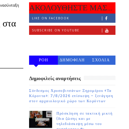
 Ανασύνταξη
ΑΚΟΛΟΥΘΗΣΤΕ ΜΑΣ...
LIKE ON FACEBOOK
 στα
SUBSCRIBE ON YOUTUBE
FOLLOW ON INSTAGRAM
ΡΟΗ
ΔΗΜΟΦΙΛΗ
ΣΧΟΛΙΑ
7 ΗΜΕΡΩΝ
Δημοφιλείς αναρτήσεις
Σύνδεσμος Χρυσοβιτσάνων Ξηρομέρου «Τα
Κόροντα»: 7/8/2026 επίσκεψη – ξενάγηση
στον αρχαιολογικό χώρο των Κορόντων
Πρόσκληση σε τακτική μικτή
(δια ζώσης και με
τηλεδιάσκεψη μέσω του