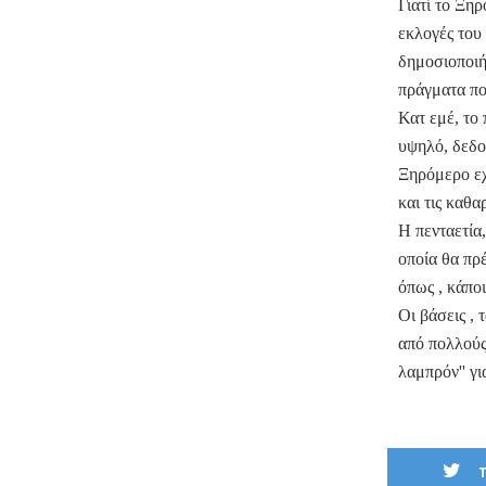
Γιατί το Ξη
εκλογές του
δημοσιοποιή
πράγματα πο
Κατ εμέ, το
υψηλό, δεδ
Ξηρόμερο εχ
και τις καθα
Η πενταετία,
οποία θα πρ
όπως , κάποι
Οι βάσεις , 
από πολλούς
λαμπρόν'' γ