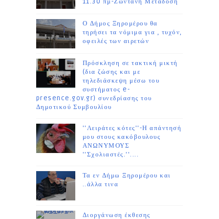
11.30 πμ-Ζωντανή Μετάδοση
Ο Δήμος Ξηρομέρου θα
τηρήσει τα νόμιμα για , τυχόν,
οφειλές των αιρετών
Πρόσκληση σε τακτική μικτή
(δια ζώσης και με
τηλεδιάσκεψη μέσω του
συστήματος e-
presence.gov.gr) συνεδρίασης του
Δημοτικού Συμβουλίου
''Λειράτες κότες''-Η απάντησή
μου στους κακόβουλους
ΑΝΩΝΥΜΟΥΣ
''Σχολιαστές.''....
Τα εν Δήμω Ξηρομέρου και
..άλλα τινα
Διοργάνωση έκθεσης