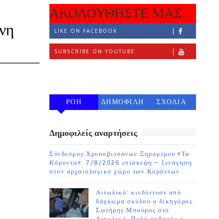
ΑΚΟΛΟΥΘΗΣΤΕ ΜΑΣ...
νη
LIKE ON FACEBOOK
SUBSCRIBE ON YOUTUBE
FOLLOW ON INSTAGRAM
ΡΟΗ
ΔΗΜΟΦΙΛΗ
ΣΧΟΛΙΑ
7 ΗΜΕΡΩΝ
Δημοφιλείς αναρτήσεις
Σύνδεσμος Χρυσοβιτσάνων Ξηρομέρου «Τα
Κόροντα»: 7/8/2026 επίσκεψη – ξενάγηση
στον αρχαιολογικό χώρο των Κορόντων
Αιτωλικό: κινδύνευσε από
δάγκωμα σκύλου ο δικηγόρος
Σωτήρης Μπούρος στο