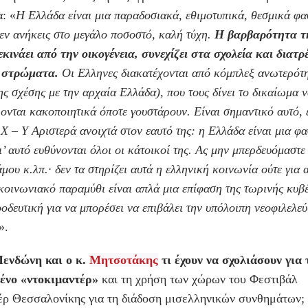
: «
Η Ελλάδα είναι μια παραδοσιακά, εθιμοτυπικά, θεσμικά φα
εν ανήκεις στο μεγάλο ποσοστό, καλή τύχη.
Η βαρβαρότητα τ
κινάει από την οικογένεια, συνεχίζει στα σχολεία και διατρ
 στρώματα.
Οι Ελληνες διακατέχονται από κόμπλεξ ανωτερότ
ης σχέσης με την αρχαία Ελλάδα), που τους δίνει το δικαίωμα 
ονται κακοποιητικά όποτε γουστάρουν. Είναι σημαντικό αυτό, ε
 Χ – Y Αριστερά ανοιχτά στον εαυτό της: η Ελλάδα είναι μια φα
ι’ αυτό ευθύνονται όλοι οι κάτοικοί της. Ας μην μπερδευόμαστε
άμου κ.λπ.· δεν τα στηρίζει αυτά η ελληνική κοινωνία ούτε για 
ικοινωνιακό παραμύθι είναι απλά μια επίφαση της τωρινής κυβ
οοδευτική για να μπορέσει να επιβάλει την υπόλοιπη νεοφιλελε
».
ενδώνη και ο κ.
Μητσοτάκης
τι έχουν να σχολιάσουν για 
ένο «ντοκιμαντέρ»
και τη χρήση των χώρων του Φεστιβάλ
έρ Θεσσαλονίκης για τη διάδοση μισελληνικών συνθημάτων;