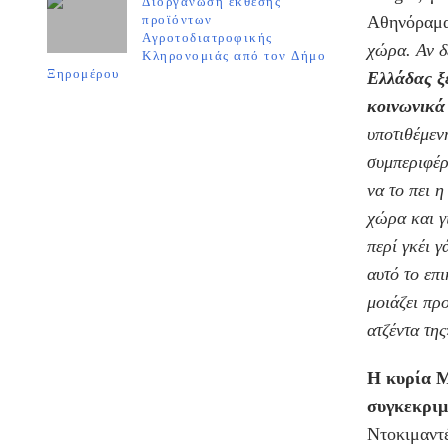
Διοργάνωση έκθεσης
προϊόντων
Αθηνόραμα
Αγροτοδιατροφικής
χώρα. Αν δ
Κληρονομιάς από τον Δήμο
Ξηρομέρου
Ελλάδας ξε
κοινωνικά
υποτιθέμεν
συμπεριφέρ
να το πει η
χώρα και γ
περί γκέι γ
αυτό το επ
μοιάζει πρ
ατζέντα της
Η κυρία Μ
συγκεκριμ
Ντοκιμαντ