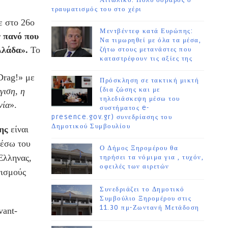
Αιτωλικό. Πολύ σοβαρός ο
τραυματισμός του στο χέρι
ε στο 26ο
Μεντβέντεφ κατά Ευρώπης:
 πανό που
Να τιμωρηθεί με όλα τα μέσα,
λλάδα».
Το
ζήτω στους μετανάστες που
καταστρέφουν τις αξίες της
Drag!» με
Πρόσκληση σε τακτική μικτή
(δια ζώσης και με
γιση, η
τηλεδιάσκεψη μέσω του
νία
».
συστήματος e-
presence.gov.gr) συνεδρίασης του
Δημοτικού Συμβουλίου
ης
είναι
μέσω του
Ο Δήμος Ξηρομέρου θα
Έλληνας,
τηρήσει τα νόμιμα για , τυχόν,
οφειλές των αιρετών
νισμούς
Συνεδριάζει το Δημοτικό
Συμβούλιο Ξηρομέρου στις
11.30 πμ-Ζωντανή Μετάδοση
vant-