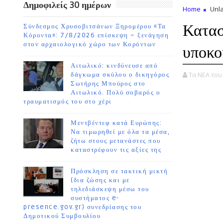
Δημοφιλείς 30 ημέρων
Home
Unla
Κατασ
Σύνδεσμος Χρυσοβιτσάνων Ξηρομέρου «Τα
Κόροντα»: 7/8/2026 επίσκεψη – ξενάγηση
στον αρχαιολογικό χώρο των Κορόντων
υποκο
Αιτωλικό: κινδύνευσε από
Τα ΝΕΑ το
δάγκωμα σκύλου ο δικηγόρος
Σωτήρης Μπούρος στο
Αιτωλικό. Πολύ σοβαρός ο
τραυματισμός του στο χέρι
Μεντβέντεφ κατά Ευρώπης:
Να τιμωρηθεί με όλα τα μέσα,
ζήτω στους μετανάστες που
καταστρέφουν τις αξίες της
Πρόσκληση σε τακτική μικτή
(δια ζώσης και με
τηλεδιάσκεψη μέσω του
συστήματος e-
presence.gov.gr) συνεδρίασης του
Δημοτικού Συμβουλίου