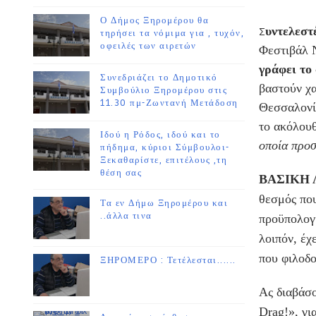
Ο Δήμος Ξηρομέρου θα
υντελεστ
Σ
τηρήσει τα νόμιμα για , τυχόν,
οφειλές των αιρετών
Φεστιβάλ 
γράφει το
Συνεδριάζει το Δημοτικό
βαστούν χα
Συμβούλιο Ξηρομέρου στις
11.30 πμ-Ζωντανή Μετάδοση
Θεσσαλονίκ
το ακόλουθ
Ιδού η Ρόδος, ιδού και το
οποία προσ
πήδημα, κύριοι Σύμβουλοι-
Ξεκαθαρίστε, επιτέλους ,τη
θέση σας
ΒΑΣΙΚΗ Λ
θεσμός πο
Τα εν Δήμω Ξηρομέρου και
..άλλα τινα
προϋπολογ
λοιπόν, έχ
που φιλοδο
ΞΗΡΟΜΕΡΟ : Τετέλεσται......
Ας διαβάσο
Drag!», γι