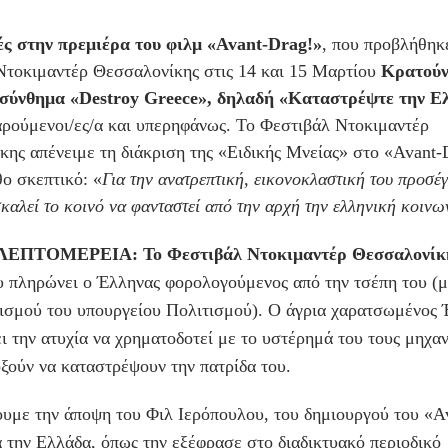
ές στην πρεμιέρα του φιλμ «Avant-Drag!»
, που προβλήθηκ
Ντοκιμαντέρ Θεσσαλονίκης στις 14 και 15 Μαρτίου
Κρατούν
 σύνθημα «Destroy Greece», δηλαδή «Καταστρέψτε την Ε
ρούμενοι/ες/α και υπερηφάνως. Το Φεστιβάλ Ντοκιμαντέρ
ης απένειμε τη διάκριση της «Ειδικής Μνείας» στο «Avant-
ο σκεπτικό: «
Για την ανατρεπτική, εικονοκλαστική του προσέγ
καλεί το κοινό να φανταστεί από την αρχή την ελληνική κοινω
ΕΠΤΟΜΕΡΕΙΑ: Το Φεστιβάλ Ντοκιμαντέρ Θεσσαλονίκ
υ πληρώνει ο Έλληνας φορολογούμενος από την τσέπη του (
ισμού του υπουργείου Πολιτισμού). Ο άγρια χαρατσωμένος 
ει την ατυχία να χρηματοδοτεί με το υστέρημά του τους μηχα
ξούν να καταστρέψουν την πατρίδα του.
υμε την άποψη του Φιλ Ιερόπουλου, του δημιουργού του «A
α την Ελλάδα, όπως την εξέφρασε στο διαδικτυακό περιοδικό