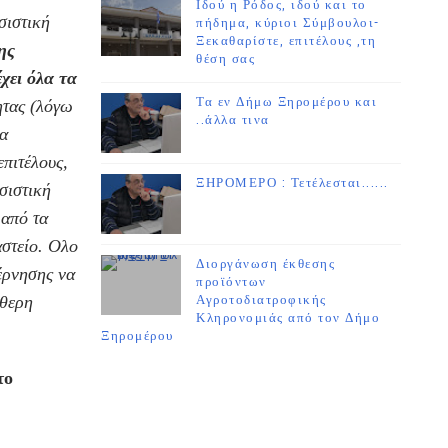
Ιδού η Ρόδος, ιδού και το
σιστική
πήδημα, κύριοι Σύμβουλοι-
Ξεκαθαρίστε, επιτέλους ,τη
ης
θέση σας
έχει όλα τα
Τα εν Δήμω Ξηρομέρου και
ητας (λόγω
..άλλα τινα
να
πιτέλους,
ΞΗΡΟΜΕΡΟ : Τετέλεσται......
σιστική
 από τα
αστείο. Ολο
Διοργάνωση έκθεσης
έρνησης να
προϊόντων
ύθερη
Αγροτοδιατροφικής
Κληρονομιάς από τον Δήμο
Ξηρομέρου
το