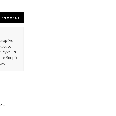
COMMENT
οσιωμένο
ίναι το
ανάγκη να
με σεβασμό
υν.
 θα