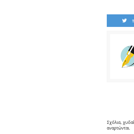
Σχόλια, χυδαί
αναρτώνται.