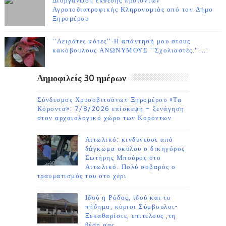
Διοργάνωση έκθεσης προϊόντων
Αγροτοδιατροφικής Κληρονομιάς από τον Δήμο
Ξηρομέρου
''Λειράτες κότες''-Η απάντησή μου στους
κακόβουλους ΑΝΩΝΥΜΟΥΣ ''Σχολιαστές.''....
Δημοφιλείς 30 ημέρων
Σύνδεσμος Χρυσοβιτσάνων Ξηρομέρου «Τα
Κόροντα»: 7/8/2026 επίσκεψη – ξενάγηση
στον αρχαιολογικό χώρο των Κορόντων
Αιτωλικό: κινδύνευσε από
δάγκωμα σκύλου ο δικηγόρος
Σωτήρης Μπούρος στο
Αιτωλικό. Πολύ σοβαρός ο
τραυματισμός του στο χέρι
Ιδού η Ρόδος, ιδού και το
πήδημα, κύριοι Σύμβουλοι-
Ξεκαθαρίστε, επιτέλους ,τη
θέση σας