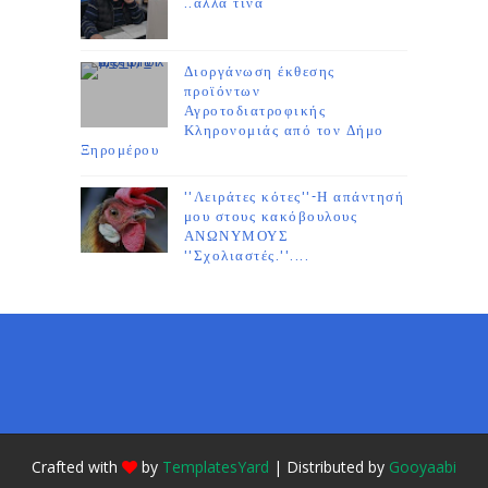
..άλλα τινα
Διοργάνωση έκθεσης
προϊόντων
Αγροτοδιατροφικής
Κληρονομιάς από τον Δήμο
Ξηρομέρου
''Λειράτες κότες''-Η απάντησή
μου στους κακόβουλους
ΑΝΩΝΥΜΟΥΣ
''Σχολιαστές.''....
Crafted with
by
TemplatesYard
| Distributed by
Gooyaabi