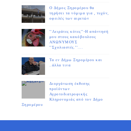
Ο Δήμος Ξηρομέρου θα
τηρήσει τα νόμιμα για , τυχόν,
οφειλές των αιρετών
''Λειράτες κότες''-Η απάντησή
μου στους κακόβουλους
ΑΝΩΝΥΜΟΥΣ
''Σχολιαστές.''....
Τα εν Δήμω Ξηρομέρου και
..άλλα τινα
Διοργάνωση έκθεσης
προϊόντων
Αγροτοδιατροφικής
Κληρονομιάς από τον Δήμο
Ξηρομέρου