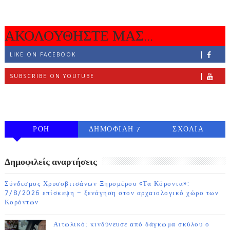
ΑΚΟΛΟΥΘΗΣΤΕ ΜΑΣ...
LIKE ON FACEBOOK
SUBSCRIBE ON YOUTUBE
FOLLOW ON INSTAGRAM
ΡΟΗ
ΔΗΜΟΦΙΛΗ 7
ΣΧΟΛΙΑ
ΗΜΕΡΩΝ
Δημοφιλείς αναρτήσεις
Σύνδεσμος Χρυσοβιτσάνων Ξηρομέρου «Τα Κόροντα»:
7/8/2026 επίσκεψη – ξενάγηση στον αρχαιολογικό χώρο των
Κορόντων
Αιτωλικό: κινδύνευσε από δάγκωμα σκύλου ο