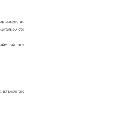
συμμετοχής με
ρματισμού στο
ομών ενώ στον
α εκτέλεση της