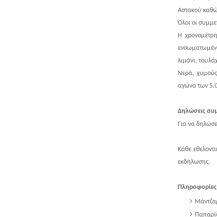
Αστακού καθώς
Όλοι οι συμμε
Η χρονομέτρη
ενσωματωμένο
λιμάνι, τουλά
Νερά, χυμούς
αγώνα των 5.0
Δηλώσεις συ
Για να δηλώσ
Κάθε εθελοντι
εκδήλωσης.
Πληροφορίες
Μάντζα
Παπαρί