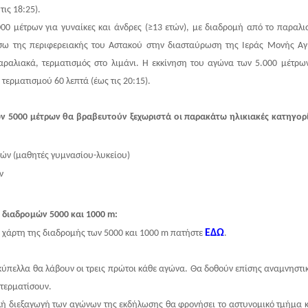
τις 18:25).
00 μέτρων για γυναίκες και άνδρες (≥13 ετών), με διαδρομή από το παραλι
σω της περιφερειακής του Αστακού στην διασταύρωση της Ιεράς Μονής Αγ
ραλιακά, τερματισμός στο λιμάνι. Η εκκίνηση του αγώνα των 5.000 μέτρων 
 τερματισμού 60 λεπτά (έως τις 20:15).
ν 5000 μέτρων θα βραβευτούν ξεχωριστά οι παρακάτω ηλικιακές κατηγορί
τών (μαθητές γυμνασίου-λυκείου)
ν
ν διαδρομών 5000 και 1000 m:
ΕΔΩ
το χάρτη της διαδρομής των 5000 και 1000 m πατήστε
.
ύπελλα θα λάβουν οι τρεις πρώτοι κάθε αγώνα. Θα δοθούν επίσης αναμνηστι
 τερματίσουν.
λή διεξαγωγή των αγώνων της εκδήλωσης θα φρονήσει το αστυνομικό τμήμα κα