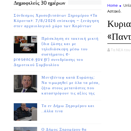
Δημοφιλείς 30 ημέρων
Home
Unla
Αστακό.
Σύνδεσμος Χρυσοβιτσάνων Ξηρομέρου «Τα
Κυρια
Κόροντα»: 7/8/2026 επίσκεψη – ξενάγηση
στον αρχαιολογικό χώρο των Κορόντων
«Παντ
Πρόσκληση σε τακτική μικτή
(δια ζώσης και με
τηλεδιάσκεψη μέσω του
Τα ΝΕΑ το
συστήματος e-
presence.gov.gr) συνεδρίασης του
Δημοτικού Συμβουλίου
Μεντβέντεφ κατά Ευρώπης:
Να τιμωρηθεί με όλα τα μέσα,
ζήτω στους μετανάστες που
καταστρέφουν τις αξίες της
Τα εν Δήμω Ξηρομέρου και
..άλλα τινα
Ο Δήμος Ξηρομέρου θα