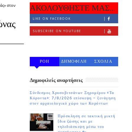
άς» στον
ΑΚΟΛΟΥΘΗΣΤΕ ΜΑΣ...
LIKE ON FACEBOOK
ώνας
SUBSCRIBE ON YOUTUBE
FOLLOW ON INSTAGRAM
ΡΟΗ
ΔΗΜΟΦΙΛΗ
ΣΧΟΛΙΑ
7 ΗΜΕΡΩΝ
Δημοφιλείς αναρτήσεις
Σύνδεσμος Χρυσοβιτσάνων Ξηρομέρου «Τα
Κόροντα»: 7/8/2026 επίσκεψη – ξενάγηση
στον αρχαιολογικό χώρο των Κορόντων
Πρόσκληση σε τακτική μικτή
(δια ζώσης και με
τηλεδιάσκεψη μέσω του