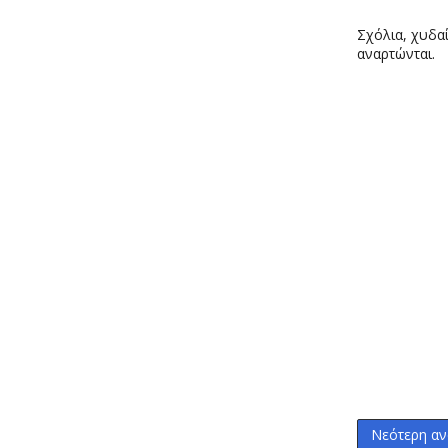
Σχόλια, χυδαί
αναρτώνται.
Νεότερη αν