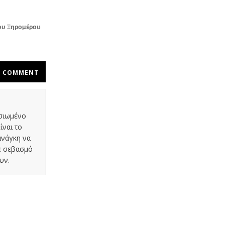
ου Ξηρομέρου
COMMENT
οσιωμένο
ίναι το
ανάγκη να
με σεβασμό
υν.