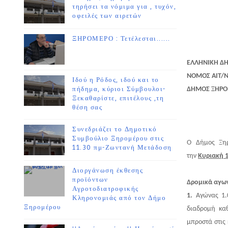
τηρήσει τα νόμιμα για , τυχόν,
οφειλές των αιρετών
ΞΗΡΟΜΕΡΟ : Τετέλεσται......
ΕΛΛΗΝΙΚΗ Δ
ΝΟΜΟΣ ΑΙΤ/Ν
Ιδού η Ρόδος, ιδού και το
πήδημα, κύριοι Σύμβουλοι-
ΔΗΜΟΣ ΞΗΡ
Ξεκαθαρίστε, επιτέλους ,τη
θέση σας
Συνεδριάζει το Δημοτικό
Συμβούλιο Ξηρομέρου στις
Ο Δήμος Ξηρ
11.30 πμ-Ζωντανή Μετάδοση
την
Κυριακή 
Διοργάνωση έκθεσης
προϊόντων
Δρομικά αγω
Αγροτοδιατροφικής
1.
Αγώνας 1.0
Κληρονομιάς από τον Δήμο
Ξηρομέρου
διαδρομή καθ
μπροστά στις 