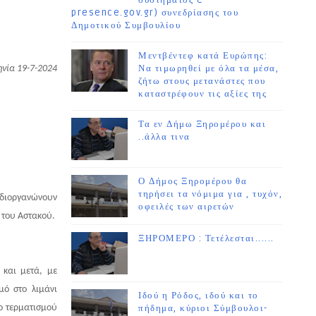
συστήματος e-
presence.gov.gr) συνεδρίασης του
Δημοτικού Συμβουλίου
Μεντβέντεφ κατά Ευρώπης:
Να τιμωρηθεί με όλα τα μέσα,
νία 19-7-2024
ζήτω στους μετανάστες που
καταστρέφουν τις αξίες της
Τα εν Δήμω Ξηρομέρου και
..άλλα τινα
Ο Δήμος Ξηρομέρου θα
τηρήσει τα νόμιμα για , τυχόν,
διοργανώνουν
οφειλές των αιρετών
 του Αστακού.
ΞΗΡΟΜΕΡΟ : Τετέλεσται......
 και μετά, με
μό στο λιμάνι
Ιδού η Ρόδος, ιδού και το
ιο τερματισμού
πήδημα, κύριοι Σύμβουλοι-