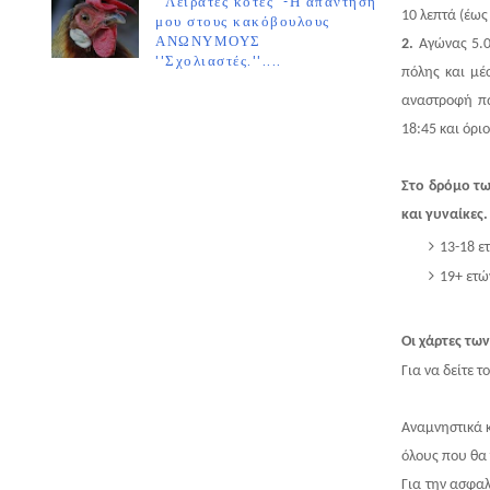
''Λειράτες κότες''-Η απάντησή
10 λεπτά (έως 
μου στους κακόβουλους
ΑΝΩΝΥΜΟΥΣ
2.
Αγώνας 5.0
''Σχολιαστές.''....
πόλης και μέ
αναστροφή πα
18:45 και όριο
Στο δρόμο τω
και γυναίκες.
13-18 ε
19+ ετώ
Οι χάρτες τω
Για να δείτε 
Αναμνηστικά κ
όλους που θα
Για την ασφα