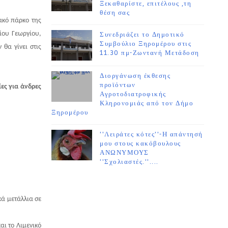
Ξεκαθαρίστε, επιτέλους ,τη
θέση σας
ακό πάρκο της
ίου Γεωργίου,
Συνεδριάζει το Δημοτικό
Συμβούλιο Ξηρομέρου στις
θα γίνει στις
11.30 πμ-Ζωντανή Μετάδοση
Διοργάνωση έκθεσης
προϊόντων
ες για άνδρες
Αγροτοδιατροφικής
Κληρονομιάς από τον Δήμο
Ξηρομέρου
''Λειράτες κότες''-Η απάντησή
μου στους κακόβουλους
ΑΝΩΝΥΜΟΥΣ
''Σχολιαστές.''....
κά μετάλλια σε
ι το Λιμενικό