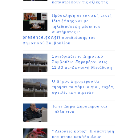
καταστρέφουν τις αξίες της
Πρόσκληση σε τακτική μικτή
(δια ζώσης και με
τηλεδιάσκεψη μέσω του
συστήματος e-
presence.gov.gr) συνεδρίασης του
Δημοτικού Συμβουλίου
Συνεδριάζει το Δημοτικό
Συμβούλιο Ξηρομέρου στις
11.30 πμ-Ζωντανή Μετάδοση
Ο Δήμος Ξηρομέρου θα
τηρήσει τα νόμιμα για , τυχόν,
οφειλές των αιρετών
Τα εν Δήμω Ξηρομέρου και
..άλλα τινα
''Λειράτες κότες''-Η απάντησή
μου στους κακόβουλους