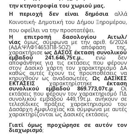
την κτηνοτροφία του χωριού μας.
Η περιοχή δεν είναι δημόσια
αλλά
Κοινοτική- Δημοτική του Δήμου Ξηρομέρου,
που οφείλει να την προστατέψει.
Η επιτροπή δασολογίου Αιτωλ/
νίας
όμως, σύμφωνα με την αριθ. 6/2024
(ΑΔΑ:ΨΛΦ14653Π8-5ΟΖ) απόφαση της,
χαρακτήρισε
ως ΔΑΣΟΣ έκταση συνολικού
εμβαδού 241.646,75τ.μ.
, ενώ δεν
αποφάνθηκε για τις εκτάσεις που φέρουν
στον Δασικό χάρτη τον χαρακτηρισμό ΔΑ
καθώς αυτές έχουν τις προϋποθέσεις να
κηρυχθούν ως αναδασωτέες.
Ως ΔΑΣΙΚΕΣ
ΕΚΤΑΣΕΙΣ
χαρακτηρίστηκε
έκταση
συνολικού εμβαδού 869.773,07τ.μ
. Οι
εκτάσεις που φέρουν τον χαρακτηρισμό ΠΔ
συνολικού εμβαδού 449,19τ.μ. ανήκουν σε
τελεσίδικες πράξεις χαρακτηρισμού του
Δασάρχη Αμφιλοχίας και σύμφωνα με αυτές
χαρακτηρίζονται ως Δασικές εκτάσεις.
Γιατί όμως προχώρησε σε αυτόν τον
διαχωρισμό
;