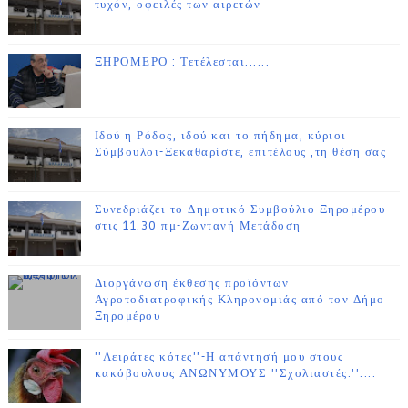
τυχόν, οφειλές των αιρετών
ΞΗΡΟΜΕΡΟ : Τετέλεσται......
Ιδού η Ρόδος, ιδού και το πήδημα, κύριοι
Σύμβουλοι-Ξεκαθαρίστε, επιτέλους ,τη θέση σας
Συνεδριάζει το Δημοτικό Συμβούλιο Ξηρομέρου
στις 11.30 πμ-Ζωντανή Μετάδοση
Διοργάνωση έκθεσης προϊόντων
Αγροτοδιατροφικής Κληρονομιάς από τον Δήμο
Ξηρομέρου
''Λειράτες κότες''-Η απάντησή μου στους
κακόβουλους ΑΝΩΝΥΜΟΥΣ ''Σχολιαστές.''....