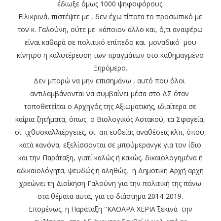
έδιωξε όμως 1000 ψηφοφόρους.
Ειλικρινά, πιστέψτε με , δεν έχω τίποτα το προσωπικό με
τον κ. Γαλούνη, ούτε με κάποιον άλλο και, ό,τι αναφέρω
είναι καθαρά σε πολιτικό επίπεδο και μοναδικό μου
κίνητρο η καλυτέρευση των πραγμάτων στο καθημαγμένο
Ξηρόμερο.
Δεν μπορώ να μην επισημάνω , αυτό που όλοι
αντιλαμβάνονται να συμβαίνει μέσα στο ΔΣ όταν
τοποθετείται ο Αρχηγός της Αξιωματικής, ιδιαίτερα σε
καίρια ζητήματα, όπως ο Βιολογικός Αστακού, τα Σφαγεία,
οι ιχθυοκαλλιέργειες, οι απ ευθείας αναθέσεις κλπ, όπου,
κατά κανόνα, εξελίσσονται σε μπούμερανγκ για τον ίδιο
και την Παράταξη, γιατί καλώς ή κακώς, δικαιολογημένα ή
αδικαιολόγητα, ψευδώς ή αληθώς, η Δημοτική Αρχή αρχή
χρεώνει τη Διοίκηση Γαλούνη για την πολιτική της πάνω
στα θέματα αυτά, για το διάστημα 2014-2019.
Επομένως, η Παράταξη ''ΚΑΘΑΡΑ ΧΕΡΙΑ΄΄ ξεκινά την