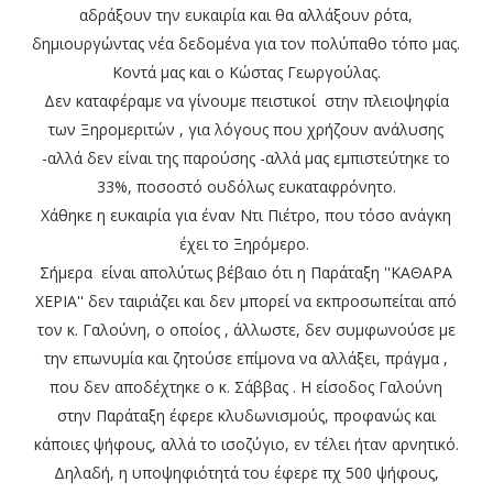
αδράξουν την ευκαιρία και θα αλλάξουν ρότα,
δημιουργώντας νέα δεδομένα για τον πολύπαθο τόπο μας.
Κοντά μας και ο Κώστας Γεωργούλας.
Δεν καταφέραμε να γίνουμε πειστικοί στην πλειοψηφία
των Ξηρομεριτών , για λόγους που χρήζουν ανάλυσης
-αλλά δεν είναι της παρούσης -αλλά μας εμπιστεύτηκε το
33%, ποσοστό ουδόλως ευκαταφρόνητο.
Χάθηκε η ευκαιρία για έναν Ντι Πιέτρο, που τόσο ανάγκη
έχει το Ξηρόμερο.
Σήμερα είναι απολύτως βέβαιο ότι η Παράταξη ''ΚΑΘΑΡΑ
ΧΕΡΙΑ'' δεν ταιριάζει και δεν μπορεί να εκπροσωπείται από
τον κ. Γαλούνη, ο οποίος , άλλωστε, δεν συμφωνούσε με
την επωνυμία και ζητούσε επίμονα να αλλάξει, πράγμα ,
που δεν αποδέχτηκε ο κ. Σάββας . Η είσοδος Γαλούνη
στην Παράταξη έφερε κλυδωνισμούς, προφανώς και
κάποιες ψήφους, αλλά το ισοζύγιο, εν τέλει ήταν αρνητικό.
Δηλαδή, η υποψηφιότητά του έφερε πχ 500 ψήφους,