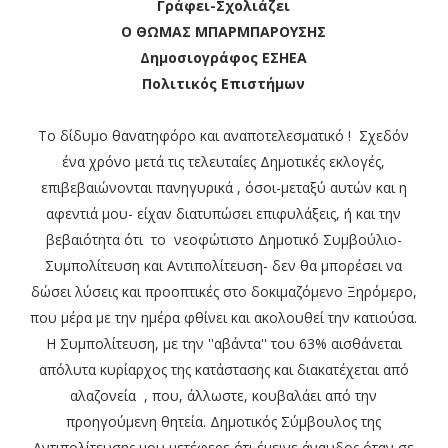
Γράφει-Σχολιάζει
Ο ΘΩΜΑΣ ΜΠΑΡΜΠΑΡΟΥΣΗΣ
Δημοσιογράφος ΕΣΗΕΑ
Πολιτικός Επιστήμων
Το δίδυμο θανατηφόρο και αναποτελεσματικό ! Σχεδόν
ένα χρόνο μετά τις τελευταίες Δημοτικές εκλογές,
επιβεβαιώνονται πανηγυρικά , όσοι-μεταξύ αυτών και η
αφεντιά μου- είχαν διατυπώσει επιφυλάξεις, ή και την
βεβαιότητα ότι το νεοφώτιστο Δημοτικό Συμβούλιο-
Συμπολίτευση και Αντιπολίτευση- δεν θα μπορέσει να
δώσει λύσεις και προοπτικές στο δοκιμαζόμενο Ξηρόμερο,
που μέρα με την ημέρα φθίνει και ακολουθεί την κατιούσα.
Η Συμπολίτευση, με την ''αβάντα'' του 63% αισθάνεται
απόλυτα κυρίαρχος της κατάστασης και διακατέχεται από
αλαζονεία , που, άλλωστε, κουβαλάει από την
προηγούμενη θητεία. Δημοτικός Σύμβουλος της
Αντιπολίτευσης μου μετέφερε ότι έμεινε άναυδος όταν σε