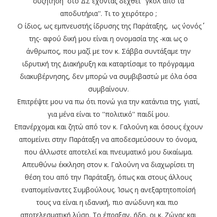
συζήτηση στο ΔΣ έχοντας δεχθεί ''γκολ από τα
αποδυτήρια''. Τι το χειρότερο ;
Ο ίδιος, ως εμπνευστής ίδρυσης της Παράταξης, ως ΄΄νονός΄΄
της- αφού δική μου είναι η ονομασία της -και ως ο
άνθρωπος, που μαζί με τον κ. Σάββα συντάξαμε την
ιδρυτική της Διακήρυξη και καταρτίσαμε το πρόγραμμα
διακυβέρνησης, δεν μπορώ να συμβιβαστώ με όλα όσα
συμβαίνουν.
Επιτρέψτε μου να πω ότι πονώ για την κατάντια της, γιατί,
για μένα είναι το ''πολιτικό'' παιδί μου.
Επανέρχομαι και ζητώ από τον κ. Γαλούνη και όσους έχουν
απομείνει στην Παράταξη να αποδεσμεύσουν το όνομα,
που άλλωστε αποτελεί και πνευματικό μου δικαίωμα.
Απευθύνω έκκληση στον κ. Γαλούνη να διαχωρίσει τη
θέση του από την Παράταξη, όπως και στους άλλους
εναπομείναντες Συμβούλους. Ίσως η ανεξαρτητοποίσή
τους να είναι η ιδανική, πιο ανώδυνη και πιο
αποτελεσματική λύση. Το έπραξαν, ήδη, οι κ. Ζώγας και