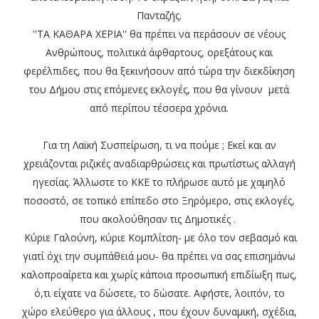
Πανταζής.
''ΤΑ ΚΑΘΑΡΑ ΧΕΡΙΑ'' θα πρέπει να περάσουν σε νέους
Ανθρώπους, πολιτικά άφθαρτους, ορεξάτους και
φερέλπιδες, που θα ξεκινήσουν από τώρα την διεκδίκηση
του Δήμου στις επόμενες εκλογές, που θα γίνουν μετά
από περίπου τέσσερα χρόνια.
Για τη Λαϊκή Συσπείρωση, τι να πούμε ; Εκεί και αν
χρειάζονται ριζικές αναδιαρθρώσεις και πρωτίστως αλλαγή
ηγεσίας. Άλλωστε το ΚΚΕ το πλήρωσε αυτό με χαμηλό
ποσοστό, σε τοπικό επίπεδο στο Ξηρόμερο, στις εκλογές,
που ακολούθησαν τις Δημοτικές .
Κύριε Γαλούνη, κύριε Κομπλίτση- με όλο τον σεβασμό και
γιατί όχι την συμπάθειά μου- θα πρέπει να σας επισημάνω
καλοπροαίρετα και χωρίς κάποια προσωπική επιδίωξη πως,
ό,τι είχατε να δώσετε, το δώσατε. Αφήστε, λοιπόν, το
χώρο ελεύθερο για άλλους , που έχουν δυναμική, σχέδια,