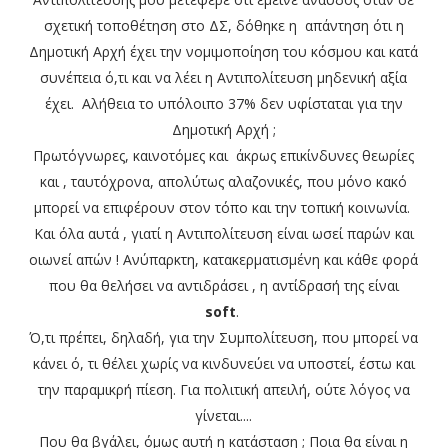
σχετική τοποθέτηση στο ΔΣ, δόθηκε η απάντηση ότι η
Δημοτική Αρχή έχει την νομιμοποίηση του κόσμου και κατά
συνέπεια ό,τι και να λέει η Αντιπολίτευση μηδενική αξία
έχει. Αλήθεια το υπόλοιπο 37% δεν υφίσταται για την
Δημοτική Αρχή ;
Πρωτόγνωρες, καινοτόμες και άκρως επικίνδυνες θεωρίες
και , ταυτόχρονα, απολύτως αλαζονικές, που μόνο κακό
μπορεί να επιφέρουν στον τόπο και την τοπική κοινωνία.
Και όλα αυτά , γιατί η Αντιπολίτευση είναι ωσεί παρών και
οιωνεί απών ! Ανύπαρκτη, κατακερματισμένη και κάθε φορά
που θα θελήσει να αντιδράσει , η αντίδρασή της είναι
soft
.
Ό,τι πρέπει, δηλαδή, για την Συμπολίτευση, που μπορεί να
κάνει ό, τι θέλει χωρίς να κινδυνεύει να υποστεί, έστω και
την παραμικρή πίεση. Για πολιτική απειλή, ούτε λόγος να
γίνεται....
Που θα βγάλει, όμως αυτή η κατάσταση ; Ποια θα είναι η