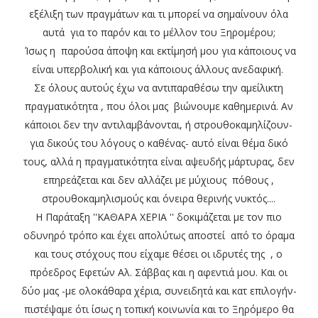
εξέλιξη των πραγμάτων και τι μπορεί να σημαίνουν όλα
αυτά για το παρόν και το μέλλον του Ξηρομέρου;
Ίσως η παρούσα άποψη και εκτίμησή μου για κάποιους να
είναι υπερβολική και για κάποιους άλλους ανεδαφική.
Σε όλους αυτούς έχω να αντιπαραθέσω την αμείλικτη
πραγματικότητα , που όλοι μας βιώνουμε καθημερινά. Αν
κάποιοι δεν την αντιλαμβάνονται, ή στρουθοκαμηλίζουν-
για δικούς του λόγους ο καθένας- αυτό είναι θέμα δικό
τους, αλλά η πραγματικότητα είναι αψευδής μάρτυρας, δεν
επηρεάζεται και δεν αλλάζει με μύχιους πόθους ,
στρουθοκαμηλισμούς και όνειρα θερινής νυκτός....
Η Παράταξη ''ΚΑΘΑΡΑ ΧΕΡΙΑ '' δοκιμάζεται με τον πιο
οδυνηρό τρόπο και έχει απολύτως αποστεί από το όραμα
και τους στόχους που είχαμε θέσει οι ιδρυτές της , ο
πρόεδρος Εφετών Αλ. Σάββας και η αφεντιά μου. Και οι
δύο μας -με ολοκάθαρα χέρια, συνειδητά και κατ επιλογήν-
πιστέψαμε ότι ίσως η τοπική κοινωνία και το Ξηρόμερο θα