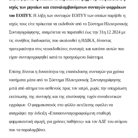
ισχύς των μηναίων και επαναλαμβανόμενων συνταγών φαρμάκων
του ΕΟΠΥΥ.
Η λήξη των συνταγών ΕΟΠΥΥ των οποίων παρήλθε η
ισχύς τους είτε πρόκειται να εκδοθούν από το Σύστημα Ηλεκτρονικής
Συνταγογράφησης, αναμένεται να παραταθεί έως την 31η.12.2024 με
τις συνήθεις διαδικασίες που ακολουθεί η ΗΔΙΚΑ, δίνοντας
προτεραιότητα στις νεοεκδοθείσες συνταγές και κατόπιν αυτών που
είχαν συνταγογραφηθεί κατά το προηγούμενο διάστημα.
Επίσης δίνεται η δυνατότητα της επανέκδοσης συνταγών για χρόνια
νοσήματα μέσα από το Σύστημα Ηλεκτρονικής Συνταγογράφησης
μετά από αίτημα του ασθενούς προς τον ιατρό, χωρίς την υποχρέωση
εκτύπωσης της συνταγής και της επισύναψης τυχόν συνοδευτικών
εγγράφων. Ο φαρμακοποιός στο φύλλο εκτέλεσης οφείλει να
αναγράψει την ένδειξη «Επανασυνταγογραφούμενη σταθερή
φαρμακευτική αγωγή, για χρόνιες παθήσεις» και τον ΑΔΤ του ατόμου
που τα παραλαμβάνει.