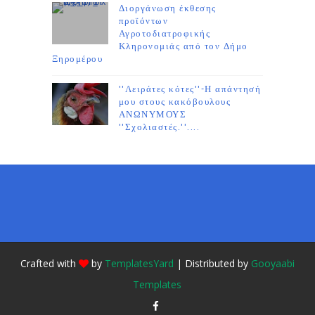
Διοργάνωση έκθεσης
προϊόντων
Αγροτοδιατροφικής
Κληρονομιάς από τον Δήμο
Ξηρομέρου
''Λειράτες κότες''-Η απάντησή
μου στους κακόβουλους
ΑΝΩΝΥΜΟΥΣ
''Σχολιαστές.''....
Crafted with
by
TemplatesYard
| Distributed by
Gooyaabi
Templates