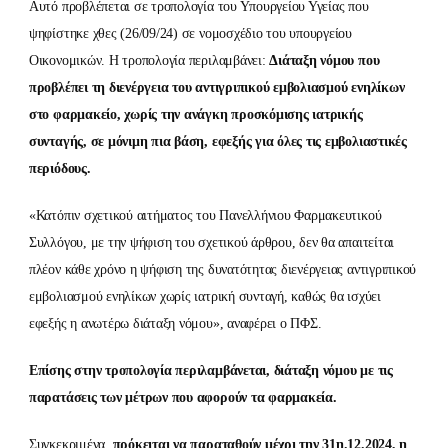
Αυτό προβλέπεται σε τροπολογία του Υπουργείου Υγείας που
ψηφίστηκε χθες (26/09/24) σε νομοσχέδιο του υπουργείου
Οικονομικών. Η τροπολογία περιλαμβάνει:
Διάταξη νόμου που
προβλέπει τη διενέργεια του αντιγριπικού εμβολιασμού ενηλίκων
στο φαρμακείο, χωρίς την ανάγκη προσκόμισης ιατρικής
συνταγής, σε μόνιμη πια βάση, εφεξής για όλες τις εμβολιαστικές
περιόδους.
«Κατόπιν σχετικού αιτήματος του Πανελλήνιου Φαρμακευτικού
Συλλόγου, με την ψήφιση του σχετικού άρθρου, δεν θα απαιτείται
πλέον κάθε χρόνο η ψήφιση της δυνατότητας διενέργειας αντιγριπικού
εμβολιασμού ενηλίκων χωρίς ιατρική συνταγή, καθώς θα ισχύει
εφεξής η ανωτέρω διάταξη νόμου», αναφέρει ο ΠΦΣ.
Επίσης στην τροπολογία περιλαμβάνεται, διάταξη νόμου με τις
παρατάσεις των μέτρων που αφορούν τα φαρμακεία.
Συγκεκριμένα,
πρόκειται να παραταθούν μέχρι την 31η.12.2024, η