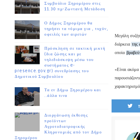
Συμβούλιο Ξηρομέρου στις
11.30 πμ-Ζωντανή Μετάδοση
Ο Δήμος Ξηρομέρου θα
τηρήσει τα νόμιμα για , τυχόν,
οφειλές των αιρετών
Μεγάλη συζήτ
διάρκεια
της 
Πρόσκληση σε τακτική μικτή
οποία
βραβεύ
(δια ζώσης και με
τηλεδιάσκεψη μέσω του
συστήματος e-
«Είναι ακόμα 
presence.gov.gr) συνεδρίασης του
Δημοτικού Συμβουλίου
παρουσιάζοντ
χαρακτηρισμό
Τα εν Δήμω Ξηρομέρου και
..άλλα τινα
Διοργάνωση έκθεσης
προϊόντων
Αγροτοδιατροφικής
Κληρονομιάς από τον Δήμο
Ξηρομέρου