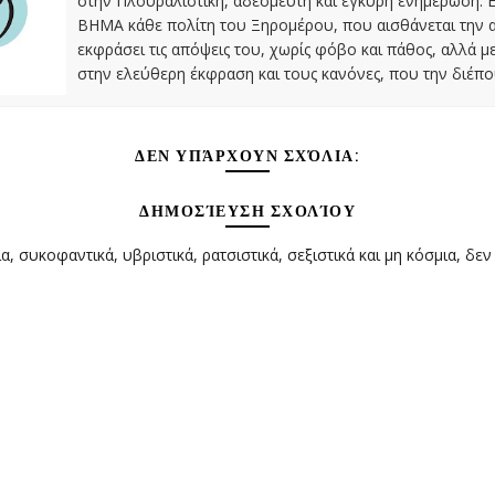
στην Πλουραλιστική, αδέσμευτη και έγκυρη ενημέρωση. Ε
ΒΗΜΑ κάθε πολίτη του Ξηρομέρου, που αισθάνεται την 
εκφράσει τις απόψεις του, χωρίς φόβο και πάθος, αλλά 
στην ελεύθερη έκφραση και τους κανόνες, που την διέπο
ΔΕΝ ΥΠΆΡΧΟΥΝ ΣΧΌΛΙΑ:
ΔΗΜΟΣΊΕΥΣΗ ΣΧΟΛΊΟΥ
α, συκοφαντικά, υβριστικά, ρατσιστικά, σεξιστικά και μη κόσμια, δεν