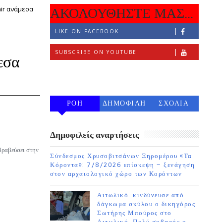
air ανάμεσα
ΑΚΟΛΟΥΘΗΣΤΕ ΜΑΣ...
LIKE ON FACEBOOK
SUBSCRIBE ON YOUTUBE
εσα
FOLLOW ON INSTAGRAM
ΡΟΗ
ΔΗΜΟΦΙΛΗ
ΣΧΟΛΙΑ
7 ΗΜΕΡΩΝ
Δημοφιλείς αναρτήσεις
βραβεύσει στην
Σύνδεσμος Χρυσοβιτσάνων Ξηρομέρου «Τα
Κόροντα»: 7/8/2026 επίσκεψη – ξενάγηση
στον αρχαιολογικό χώρο των Κορόντων
Αιτωλικό: κινδύνευσε από
δάγκωμα σκύλου ο δικηγόρος
Σωτήρης Μπούρος στο