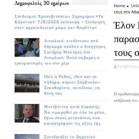
Δημοφιλείς 30 ημέρων
Home
Unla
τους στο Atla
Σύνδεσμος Χρυσοβιτσάνων Ξηρομέρου «Τα
Έλον 
Κόροντα»: 7/8/2026 επίσκεψη – ξενάγηση
στον αρχαιολογικό χώρο των Κορόντων
παρασ
Αιτωλικό: κινδύνευσε από
δάγκωμα σκύλου ο δικηγόρος
τους 
Σωτήρης Μπούρος στο
Αιτωλικό. Πολύ σοβαρός ο
τραυματισμός του στο χέρι
Τα ΝΕΑ το
Ιδού η Ρόδος, ιδού και το
πήδημα, κύριοι Σύμβουλοι-
Ξεκαθαρίστε, επιτέλους ,τη
θέση σας
Η πρωθυπουργός
εκδήλωση του 
Μεντβέντεφ κατά Ευρώπης:
Να τιμωρηθεί με όλα τα μέσα,
ζήτω στους μετανάστες που
καταστρέφουν τις αξίες της
Συνεδριάζει το Δημοτικό