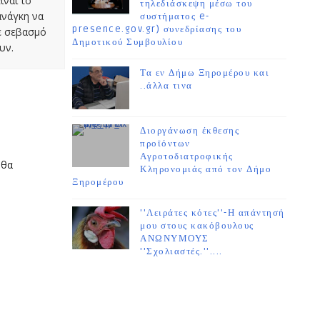
ίναι το
τηλεδιάσκεψη μέσω του
ανάγκη να
συστήματος e-
presence.gov.gr) συνεδρίασης του
με σεβασμό
Δημοτικού Συμβουλίου
υν.
Τα εν Δήμω Ξηρομέρου και
..άλλα τινα
Διοργάνωση έκθεσης
προϊόντων
Αγροτοδιατροφικής
 θα
Κληρονομιάς από τον Δήμο
Ξηρομέρου
''Λειράτες κότες''-Η απάντησή
μου στους κακόβουλους
ΑΝΩΝΥΜΟΥΣ
''Σχολιαστές.''....