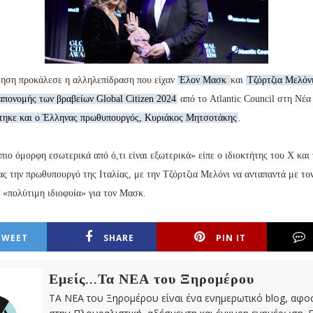
ηση προκάλεσε η αλληλεπίδραση που είχαν
Έλον Μασκ
και
Τζόρτζια Μελόν
απονομής των βραβείων Global Citizen 2024
από το Atlantic Council στη Νέα
τηκε και ο Έλληνας πρωθυπουργός, Κυριάκος Μητσοτάκης
.
πιο όμορφη εσωτερικά από ό,τι είναι εξωτερικά» είπε ο ιδιοκτήτης του Χ και 
ας την πρωθυπουργό της
Ιταλίας
, με την Τζόρτζια Μελόνι να ανταπαντά με το
 «πολύτιμη ιδιοφυία» για τον Μασκ.
TWEET
SHARE
PIN IT
Εμείς...Τα ΝΕΑ του Ξηρομέρου
ΤΑ ΝΕΑ του Ξηρομέρου είναι ένα ενημερωτικό blog, αφ