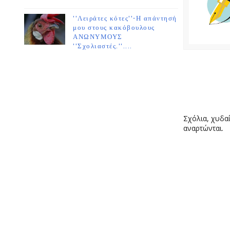
''Λειράτες κότες''-Η απάντησή
μου στους κακόβουλους
ΑΝΩΝΥΜΟΥΣ
''Σχολιαστές.''....
Σχόλια, χυδαί
αναρτώνται.