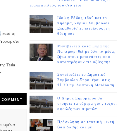
Αιτωλικό. Πολύ σοβαρός ο
τραυματισμός του στο χέρι
Ιδού η Ρόδος, ιδού και το
πήδημα, κύριοι Σύμβουλοι-
Ξεκαθαρίστε, επιτέλους ,τη
ι
κατά τη
θέση σας
 Υόρκη, στα
Μεντβέντεφ κατά Ευρώπης:
Να τιμωρηθεί με όλα τα μέσα,
ζήτω στους μετανάστες που
καταστρέφουν τις αξίες της
της Tesla
ν
Συνεδριάζει το Δημοτικό
Συμβούλιο Ξηρομέρου στις
11.30 πμ-Ζωντανή Μετάδοση
Ο Δήμος Ξηρομέρου θα
COMMENT
τηρήσει τα νόμιμα για , τυχόν,
οφειλές των αιρετών
Πρόσκληση σε τακτική μικτή
οσιωμένο
(δια ζώσης και με