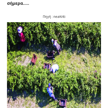
σήμερα.....
Πηγή : neaKriti