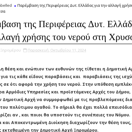
belled
Παρέμβαση της Περιφέρειας Δυτ. Ελλάδας για την αλλαγή χρήσ
τσα
βαση της Περιφέρειας Δυτ. Ελλάδ
λλαγή χρήσης του νερού στη Χρυσ
υ Ξηρομέρου
Παρασκευή, Οκτωβρίου 11, 2024
λη θέση και ενώπιον των ευθυνών της τίθεται η Δημοτική Α
 για τις κάθε είδους παραβάσεις και παραβιάσεις της ισχ
ς σε ότι αφορά την χρήση του νερού. Στην υπόθεση εμπλέκ
ρα Αρμόδιες Υπηρεσίες και προϊστάμενες Αρχές του Δήμου,
ν Δημοτική Αρχή να συμμορφωθεί με τις προβλεπόμενες δια
του πολύτιμου αγαθού. Το σήριαλ θα έχει πολλά επεισόδια
ρίζει αν , και ποιοι θα υποστούν τις συνέπειες του Νόμου.
α και Αποκεντρωμένη Διοίκηση διαχωρίζουν την θέση τους,
 εκτεθειμένη την Δημοτική Αρχή Ξηρομέρου.