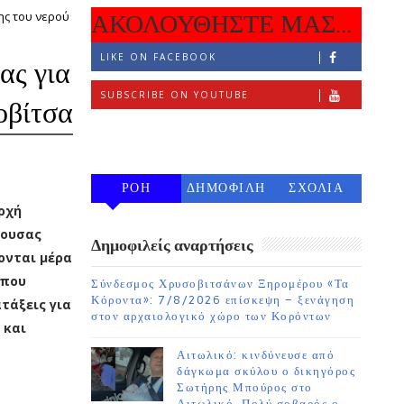
ης του νερού
ΑΚΟΛΟΥΘΗΣΤΕ ΜΑΣ...
LIKE ON FACEBOOK
ας για
SUBSCRIBE ON YOUTUBE
οβίτσα
FOLLOW ON INSTAGRAM
ΡΟΗ
ΔΗΜΟΦΙΛΗ
ΣΧΟΛΙΑ
ρχή
7 ΗΜΕΡΩΝ
ύουσας
Δημοφιλείς αναρτήσεις
ονται μέρα
 που
Σύνδεσμος Χρυσοβιτσάνων Ξηρομέρου «Τα
Κόροντα»: 7/8/2026 επίσκεψη – ξενάγηση
τάξεις για
στον αρχαιολογικό χώρο των Κορόντων
 και
Αιτωλικό: κινδύνευσε από
δάγκωμα σκύλου ο δικηγόρος
Σωτήρης Μπούρος στο