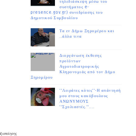
τηλεδιάσκεψη μέσω του
συστήματος e-
presence.gov.gr) συνεδρίασης του
Δημοτικού Συμβουλίου
Τα εν Δήμω Ξηρομέρου και
..άλλα τινα
Διοργάνωση έκθεσης
προϊόντων
Αγροτοδιατροφικής
Κληρονομιάς από τον Δήμο
Ξηρομέρου
''Λειράτες κότες''-Η απάντησή
μου στους κακόβουλους
ΑΝΩΝΥΜΟΥΣ
''Σχολιαστές.''....
αξιοποίησης