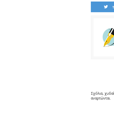
Σχόλια, χυδαί
αναρτώνται.