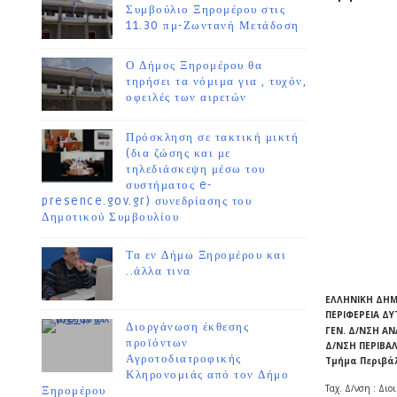
Συμβούλιο Ξηρομέρου στις
11.30 πμ-Ζωντανή Μετάδοση
Ο Δήμος Ξηρομέρου θα
τηρήσει τα νόμιμα για , τυχόν,
οφειλές των αιρετών
Πρόσκληση σε τακτική μικτή
(δια ζώσης και με
τηλεδιάσκεψη μέσω του
συστήματος e-
presence.gov.gr) συνεδρίασης του
Δημοτικού Συμβουλίου
Τα εν Δήμω Ξηρομέρου και
..άλλα τινα
ΕΛΛΗΝΙΚΗ ΔΗ
ΠΕΡΙΦΕΡΕΙΑ Δ
Διοργάνωση έκθεσης
ΓΕΝ. Δ/ΝΣΗ Α
προϊόντων
Δ/ΝΣΗ ΠΕΡΙΒΑ
Αγροτοδιατροφικής
Τμήμα Περιβά
Κληρονομιάς από τον Δήμο
Ταχ. Δ/νση : Διο
Ξηρομέρου