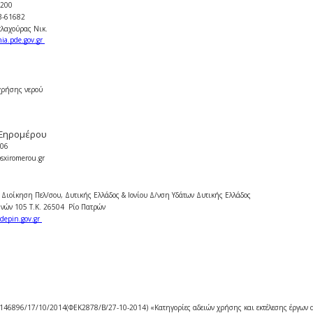
30200
13-61682
πλαχούρας Νικ.
ia.pde.gov.gr
χρήσης νερού
Ξηρομέρου
 06
osxiromerou.gr
 Διοίκηση Πελ/σου, Δυτικής Ελλάδος & Ιονίου Δ/νση Υδάτων Δυτικής Ελλάδος
νών 105 Τ.Κ. 26504 Ρίο Πατρών
depin.gov.gr
 146896/17/10/2014(ΦΕΚ2878/Β/27-10-2014) «Κατηγορίες αδειών χρήσης και εκτέλεσης έργων 