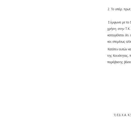
2.
Το υπ΄αρ. πρω
Σύμφωνα με τα δ
χρήση στην Τ.Κ
καταγγέλεται ότι
και επομένως αλλ
Κατόπιν αυτών κ
της Κοινότητας, 
παράβασης βάσει 
1) ΕΔ Χ.Α. 