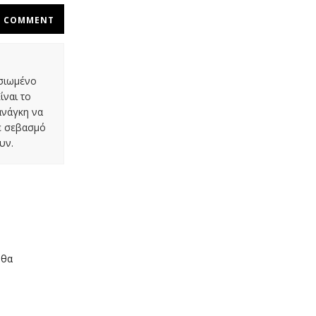
COMMENT
οσιωμένο
ίναι το
ανάγκη να
με σεβασμό
υν.
 θα