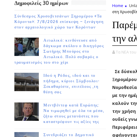
Δημοφιλείς 30 ημέρων
Home
Unla
στη Χρυσοβί
Σύνδεσμος Χρυσοβιτσάνων Ξηρομέρου «Τα
Παρέμ
Κόροντα»: 7/8/2026 επίσκεψη – ξενάγηση
στον αρχαιολογικό χώρο των Κορόντων
την α
Αιτωλικό: κινδύνευσε από
δάγκωμα σκύλου ο δικηγόρος
Σωτήρης Μπούρος στο
Τα ΝΕΑ το
Αιτωλικό. Πολύ σοβαρός ο
τραυματισμός του στο χέρι
Σε δύσκο
Ιδού η Ρόδος, ιδού και το
Ξηρομέρου
πήδημα, κύριοι Σύμβουλοι-
Ξεκαθαρίστε, επιτέλους ,τη
Νομοθεσία
θέση σας
με την ημέ
καλούν τη
Μεντβέντεφ κατά Ευρώπης:
Να τιμωρηθεί με όλα τα μέσα,
την χρήση 
ζήτω στους μετανάστες που
ουδείς γνω
καταστρέφουν τις αξίες της
Περιφέρει
αφήνοντας
Συνεδριάζει το Δημοτικό