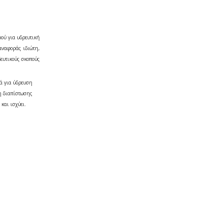
ρού για υδρευτική
αναφοράς ιδιώτη,
δευτικούς σκοπούς
κά για ύδρευση
ση διαπίστωσης
 και ισχύει.
.