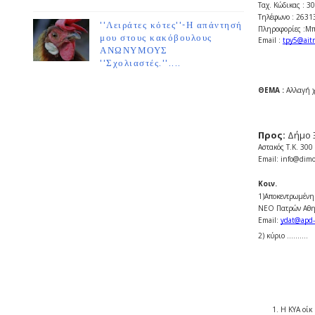
Ταχ. Κώδικας : 
Τηλέφωνο : 263
''Λειράτες κότες''-Η απάντησή
Πληροφορίες :Μ
μου στους κακόβουλους
Εmail :
tpy5@aitn
ΑΝΩΝΥΜΟΥΣ
''Σχολιαστές.''....
ΘΕΜΑ :
Aλλαγή 
Προς:
Δήμο 
Αστακός Τ.Κ. 300
Email: info@dim
Κοιν.
1)Αποκεντρωμένη
ΝΕΟ Πατρών Αθη
Email:
ydat@apd-
2) κύριο ..........
1.
Η ΚΥΑ οίκ