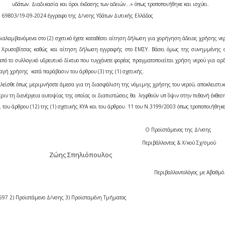
υδάτων. Διαδικασία και όροι έκδοσης των αδειών…» όπως τροποποιήθηκε και ισχύει.
τ. 69803/19-09-2024 έγγραφο της Δ/νσης Υδάτων Δυτικής Ελλάδος
ιαλαμβανόμενα στο (2) σχετικό έχετε καταθέσει αίτηση δήλωση για χορήγηση άδειας χρήσης νε
. Χρυσοβίτσας καθώς και αίτηση δήλωση εγγραφής στο ΕΜΣΥ. Βάσει όμως της συνημμένης 
 από το συλλογικό υδρευτικό δίκτυο που τυγχάνετε φορέας πραγματοποιείται χρήση νερού για αρ
αγή χρήσης κατά παράβασιν του άρθρου (3) της (1) σχετικής.
αλείσθε όπως μεριμνήσετε άμεσα για τη διασφάλιση της νόμιμης χρήσης του νερού, αποκλειστι
πριν τη διενέργεια αυτοψίας της οποίας οι διαπιστώσεις θα ληφθούν υπ΄ όψιν στην πιθανή έκθε
του άρθρου (12) της (1) σχετικής ΚΥΑ και του άρθρου. 11 του Ν.3199/2003 όπως τροποποιήθηκε
Ο Προϊστάμενος της Δ/νσης
Περιβάλλοντος & Χ/κού Σχ/σμού
Ζώης Σπηλιόπουλος
Περιβαλλοντολόγος με Α΄βαθμό
Κ.597 2) Προϊστάμενο Δ/νσης 3) Προϊσταμένη Τμήματος