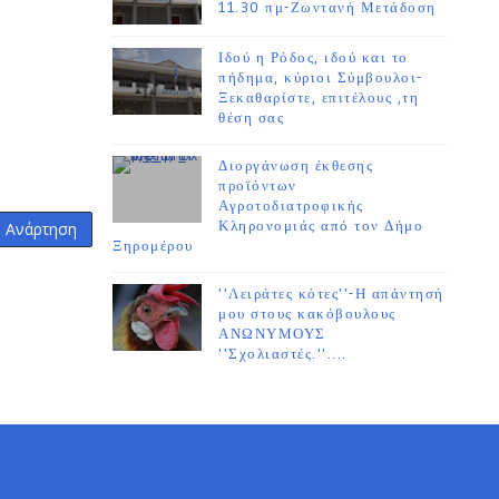
11.30 πμ-Ζωντανή Μετάδοση
Ιδού η Ρόδος, ιδού και το
πήδημα, κύριοι Σύμβουλοι-
Ξεκαθαρίστε, επιτέλους ,τη
θέση σας
Διοργάνωση έκθεσης
προϊόντων
Αγροτοδιατροφικής
Κληρονομιάς από τον Δήμο
η Ανάρτηση
Ξηρομέρου
''Λειράτες κότες''-Η απάντησή
μου στους κακόβουλους
ΑΝΩΝΥΜΟΥΣ
''Σχολιαστές.''....