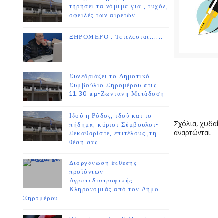
τηρήσει τα νόμιμα για , τυχόν,
οφειλές των αιρετών
ΞΗΡΟΜΕΡΟ : Τετέλεσται......
Συνεδριάζει το Δημοτικό
Συμβούλιο Ξηρομέρου στις
11.30 πμ-Ζωντανή Μετάδοση
Ιδού η Ρόδος, ιδού και το
Σχόλια, χυδαί
πήδημα, κύριοι Σύμβουλοι-
αναρτώνται.
Ξεκαθαρίστε, επιτέλους ,τη
θέση σας
Διοργάνωση έκθεσης
προϊόντων
Αγροτοδιατροφικής
Κληρονομιάς από τον Δήμο
Ξηρομέρου