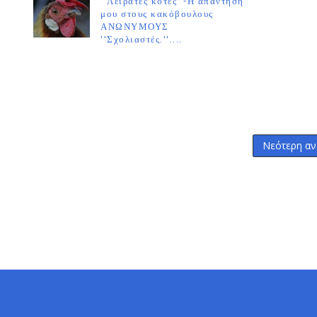
''Λειράτες κότες''-Η απάντησή
μου στους κακόβουλους
ΑΝΩΝΥΜΟΥΣ
''Σχολιαστές.''....
Νεότερη αν