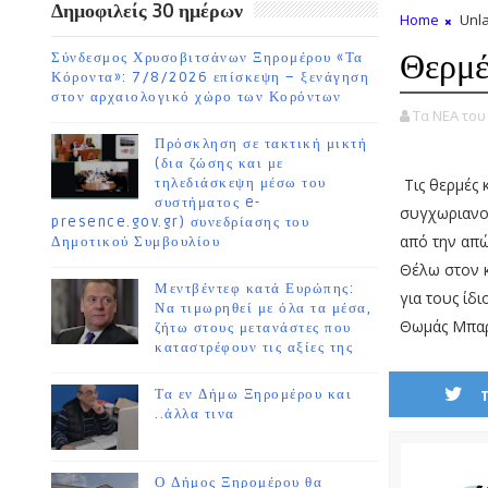
Δημοφιλείς 30 ημέρων
Home
Unla
Θερμές
Σύνδεσμος Χρυσοβιτσάνων Ξηρομέρου «Τα
Κόροντα»: 7/8/2026 επίσκεψη – ξενάγηση
στον αρχαιολογικό χώρο των Κορόντων
Τα ΝΕΑ το
Πρόσκληση σε τακτική μικτή
(δια ζώσης και με
τηλεδιάσκεψη μέσω του
Τις θερμές 
συστήματος e-
συγχωριανο
presence.gov.gr) συνεδρίασης του
από την απώ
Δημοτικού Συμβουλίου
Θέλω στον κ
Μεντβέντεφ κατά Ευρώπης:
για τους ίδι
Να τιμωρηθεί με όλα τα μέσα,
Θωμάς Μπα
ζήτω στους μετανάστες που
καταστρέφουν τις αξίες της
Τα εν Δήμω Ξηρομέρου και
..άλλα τινα
Ο Δήμος Ξηρομέρου θα