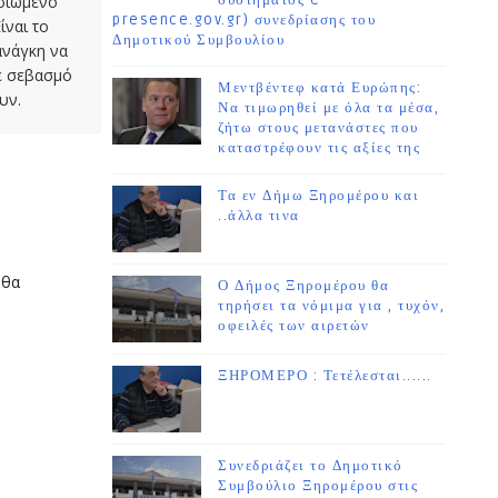
οσιωμένο
συστήματος e-
presence.gov.gr) συνεδρίασης του
ίναι το
Δημοτικού Συμβουλίου
ανάγκη να
με σεβασμό
Μεντβέντεφ κατά Ευρώπης:
υν.
Να τιμωρηθεί με όλα τα μέσα,
ζήτω στους μετανάστες που
καταστρέφουν τις αξίες της
Τα εν Δήμω Ξηρομέρου και
..άλλα τινα
 θα
Ο Δήμος Ξηρομέρου θα
τηρήσει τα νόμιμα για , τυχόν,
οφειλές των αιρετών
ΞΗΡΟΜΕΡΟ : Τετέλεσται......
Συνεδριάζει το Δημοτικό
Συμβούλιο Ξηρομέρου στις