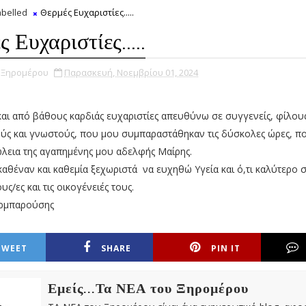
belled
Θερμές Ευχαριστίες.....
 Ευχαριστίες.....
υ Ξηρομέρου
Παρασκευή, Νοεμβρίου 01, 2024
και από βάθους καρδιάς ευχαριστίες απευθύνω σε συγγενείς, φίλους
ύς και γνωστούς, που μου συμπαραστάθηκαν τις δύσκολες ώρες, π
λεια της αγαπημένης μου αδελφής Μαίρης.
αθέναν και καθεμία ξεχωριστά να ευχηθώ Υγεία και ό,τι καλύτερο 
ους/ες και τις οικογένειές τους.
ρμπαρούσης
TWEET
SHARE
PIN IT
Εμείς...Τα ΝΕΑ του Ξηρομέρου