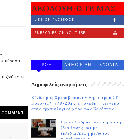
ΑΚΟΛΟΥΘΗΣΤΕ ΜΑΣ...
LIKE ON FACEBOOK
SUBSCRIBE ON YOUTUBE
FOLLOW ON INSTAGRAM
,
ου πέρασα,
ΡΟΗ
ΔΗΜΟΦΙΛΗ
ΣΧΟΛΙΑ
7 ΗΜΕΡΩΝ
στη ζωή τους
Δημοφιλείς αναρτήσεις
Σύνδεσμος Χρυσοβιτσάνων Ξηρομέρου «Τα
Κόροντα»: 7/8/2026 επίσκεψη – ξενάγηση
στον αρχαιολογικό χώρο των Κορόντων
COMMENT
Πρόσκληση σε τακτική μικτή
(δια ζώσης και με
τηλεδιάσκεψη μέσω του