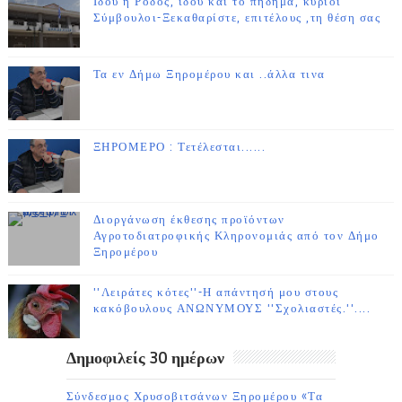
Ιδού η Ρόδος, ιδού και το πήδημα, κύριοι
Σύμβουλοι-Ξεκαθαρίστε, επιτέλους ,τη θέση σας
Τα εν Δήμω Ξηρομέρου και ..άλλα τινα
ΞΗΡΟΜΕΡΟ : Τετέλεσται......
Διοργάνωση έκθεσης προϊόντων
Αγροτοδιατροφικής Κληρονομιάς από τον Δήμο
Ξηρομέρου
''Λειράτες κότες''-Η απάντησή μου στους
κακόβουλους ΑΝΩΝΥΜΟΥΣ ''Σχολιαστές.''....
Δημοφιλείς 30 ημέρων
Σύνδεσμος Χρυσοβιτσάνων Ξηρομέρου «Τα