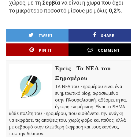
χώρες, με τη
Σερβία
να είναι η χώρα που έχει
το μικρότερο ποσοστό μίσους με μόλις
0,2%
.
TWEET
SHARE
PIN IT
COMMENT
Εμείς...Τα ΝΕΑ του
Ξηρομέρου
ΤΑ ΝΕΑ του Ξηρομέρου είναι ένα
ενημερωτικό blog, αφοσιωμένο
στην Πλουραλιστική, αδέσμευτη και
έγκυρη ενημέρωση. Είναι το ΒΗΜΑ
κάθε πολίτη του Ξηρομέρου, που αισθάνεται την ανάγκη
να εκφράσει τις απόψεις του, χωρίς φόβο και πάθος, αλλά
με σεβασμό στην ελεύθερη έκφραση και τους κανόνες,
που την διέπουν.