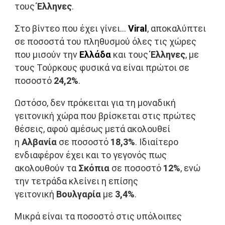
τους
Έλληνες
.
Στο βίντεο που έχει γίνει…
Viral
, αποκαλύπτει
σε ποσοστά του πληθυσμού όλες τις χώρες
που μισούν την
Ελλάδα
και τους
Έλληνες
, με
τους Τούρκους φυσικά να είναι πρώτοι σε
ποσοστό
24,2%
.
Ωστόσο, δεν πρόκειται για τη μοναδική
γειτονική χώρα που βρίσκεται στις πρώτες
θέσεις, αφού αμέσως μετά ακολουθεί
η
Αλβανία
σε ποσοστό
18,3%
. Ιδιαίτερο
ενδιαφέρον έχει και το γεγονός πως
ακολουθούν τα
Σκόπια
σε ποσοστό
12%
, ενώ
την τετράδα κλείνει η επίσης
γειτονική
Βουλγαρία
με
3,4%
.
Μικρά είναι τα ποσοστό στις υπόλοιπες