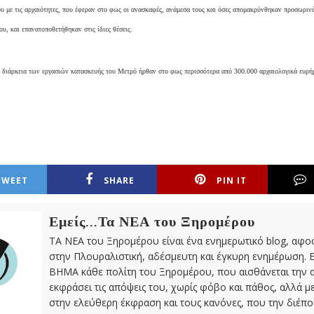
 με τις αρχαιότητες, που έφεραν στο φως οι ανασκαφές, ανάμεσα τους και όσες απομακρύνθηκαν προσωριν
ου, και επανατοποθετήθηκαν στις ίδιες θέσεις.
 διάρκεια των εργασιών κατασκευής του Μετρό ήρθαν στο φως περισσότερα από 300.000 αρχαιολογικά ευρή
TWEET
SHARE
PIN IT
Εμείς...Τα ΝΕΑ του Ξηρομέρου
ΤΑ ΝΕΑ του Ξηρομέρου είναι ένα ενημερωτικό blog, αφ
στην Πλουραλιστική, αδέσμευτη και έγκυρη ενημέρωση. Ε
ΒΗΜΑ κάθε πολίτη του Ξηρομέρου, που αισθάνεται την 
εκφράσει τις απόψεις του, χωρίς φόβο και πάθος, αλλά 
στην ελεύθερη έκφραση και τους κανόνες, που την διέπο