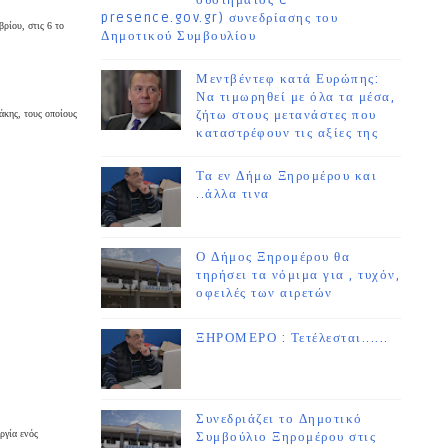
συστήματος e-
presence.gov.gr) συνεδρίασης του
ρίου, στις 6 το
Δημοτικού Συμβουλίου
Μεντβέντεφ κατά Ευρώπης:
Να τιμωρηθεί με όλα τα μέσα,
ζήτω στους μετανάστες που
άκης, τους οποίους
καταστρέφουν τις αξίες της
Τα εν Δήμω Ξηρομέρου και
..άλλα τινα
Ο Δήμος Ξηρομέρου θα
τηρήσει τα νόμιμα για , τυχόν,
οφειλές των αιρετών
ΞΗΡΟΜΕΡΟ : Τετέλεσται......
Συνεδριάζει το Δημοτικό
ργία ενός
Συμβούλιο Ξηρομέρου στις