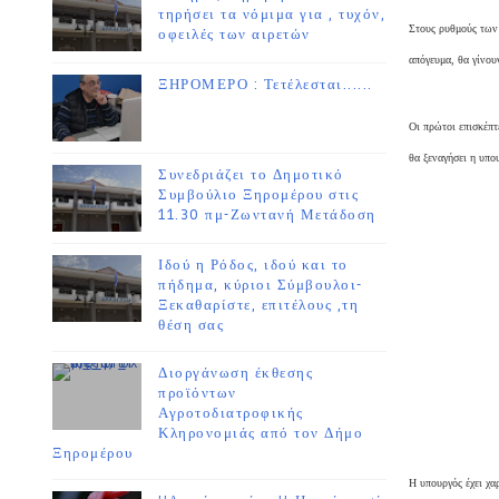
τηρήσει τα νόμιμα για , τυχόν,
Στους ρυθμούς των 
οφειλές των αιρετών
απόγευμα, θα γίνου
ΞΗΡΟΜΕΡΟ : Τετέλεσται......
Οι πρώτοι επισκέπ
θα ξεναγήσει η υπ
Συνεδριάζει το Δημοτικό
Συμβούλιο Ξηρομέρου στις
11.30 πμ-Ζωντανή Μετάδοση
Ιδού η Ρόδος, ιδού και το
πήδημα, κύριοι Σύμβουλοι-
Ξεκαθαρίστε, επιτέλους ,τη
θέση σας
Διοργάνωση έκθεσης
προϊόντων
Αγροτοδιατροφικής
Κληρονομιάς από τον Δήμο
Ξηρομέρου
Η υπουργός έχει χα