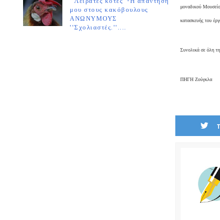
''Λειράτες κότες''-Η απάντησή
μοναδικού Μουσείου
μου στους κακόβουλους
ΑΝΩΝΥΜΟΥΣ
κατασκευής του έργ
''Σχολιαστές.''....
Συνολικά σε όλη τη
ΠΗΓΗ Ζούγκλα