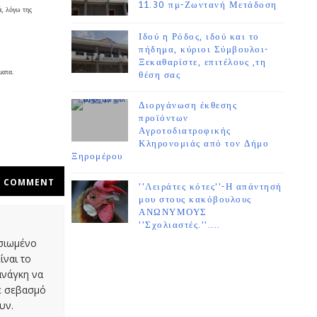
11.30 πμ-Ζωντανή Μετάδοση
ά, λόγω της
Ιδού η Ρόδος, ιδού και το
πήδημα, κύριοι Σύμβουλοι-
Ξεκαθαρίστε, επιτέλους ,τη
ματα.
θέση σας
Διοργάνωση έκθεσης
προϊόντων
Αγροτοδιατροφικής
Κληρονομιάς από τον Δήμο
Ξηρομέρου
COMMENT
''Λειράτες κότες''-Η απάντησή
μου στους κακόβουλους
ΑΝΩΝΥΜΟΥΣ
''Σχολιαστές.''....
οσιωμένο
ίναι το
ανάγκη να
με σεβασμό
υν.