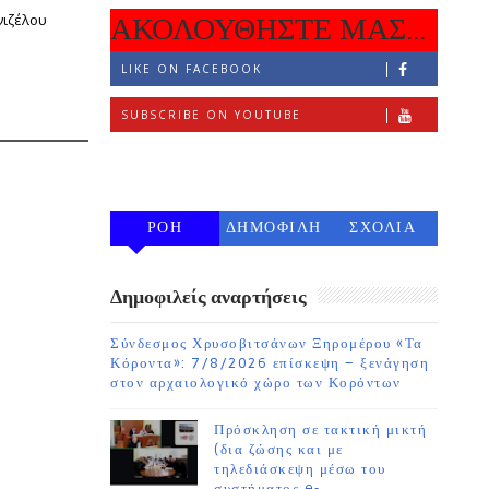
νιζέλου
ΑΚΟΛΟΥΘΗΣΤΕ ΜΑΣ...
LIKE ON FACEBOOK
SUBSCRIBE ON YOUTUBE
FOLLOW ON INSTAGRAM
ΡΟΗ
ΔΗΜΟΦΙΛΗ
ΣΧΟΛΙΑ
7 ΗΜΕΡΩΝ
Δημοφιλείς αναρτήσεις
Σύνδεσμος Χρυσοβιτσάνων Ξηρομέρου «Τα
Κόροντα»: 7/8/2026 επίσκεψη – ξενάγηση
στον αρχαιολογικό χώρο των Κορόντων
Πρόσκληση σε τακτική μικτή
(δια ζώσης και με
τηλεδιάσκεψη μέσω του