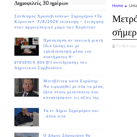
Δημοφιλείς 30 ημέρων
Home
Unla
Μετρό
Σύνδεσμος Χρυσοβιτσάνων Ξηρομέρου «Τα
Κόροντα»: 7/8/2026 επίσκεψη – ξενάγηση
στον αρχαιολογικό χώρο των Κορόντων
σήμερ
Πρόσκληση σε τακτική μικτή
Τα ΝΕΑ το
(δια ζώσης και με
τηλεδιάσκεψη μέσω του
συστήματος e-
presence.gov.gr) συνεδρίασης του
Δημοτικού Συμβουλίου
Μεντβέντεφ κατά Ευρώπης:
Να τιμωρηθεί με όλα τα μέσα,
ζήτω στους μετανάστες που
καταστρέφουν τις αξίες της
Τα εν Δήμω Ξηρομέρου και
..άλλα τινα
Ο Δήμος Ξηρομέρου θα