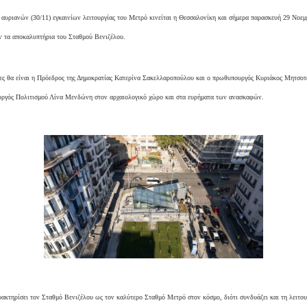
αυριανών (30/11) εγκαινίων λειτουργίας του Μετρό κινείται η Θεσσαλονίκη και σήμερα παρασκευή 29 Νοεμβ
ν τα αποκαλυπτήρια του Σταθμού Βενιζέλου.
τες θα είναι η Πρόεδρος της Δημοκρατίας Κατερίνα Σακελλαροπούλου και ο πρωθυπουργός Κυριάκος Μητσοτ
ουργός Πολιτισμού Λίνα Μενδώνη στον αρχαιολογικό χώρο και στα ευρήματα των ανασκαφών.
ρακτηρίσει τον Σταθμό Βενιζέλου ως τον καλύτερο Σταθμό Μετρό στον κόσμο, διότι συνδυάζει και τη λειτου