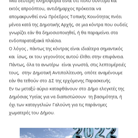
Μια δεύτερη πληροφορία είναι ότι πολύ σύντομα και
εκτός απροόπτου, αντιδήμαρχος πρόκειται να
απομακρυνθεί ενώ Πρόεδρος Τοπικής Κοινότητας πνέει
μένεα κατά της Δημοτικής Αρχής, σε μια κόντρα που ουδείς
γνωρίζει εάν θα δημοσιοποιηθεί, ή θα παραμείνει στα
ενδοπαραταξιακά πλαίσια.
Ο λόγος , πάντως της κόντρας είναι ιδιαίτερα σημαντικός
και ίσως, εκ του γεγονότος αυτού έλθει στην επιφάνεια.
Πάντως, όλα τα ανωτέρω είναι γνωστά, στις λεπτομέρειές
τους, στην Δημοτική Αντιπολίτευση, οπότε αναμένουμε
εάν θα τεθούν στο ΔΣ της ερχόμενης Παρασκευής.
Εν τω μεταξύ αύριο καταφθάνουν στο Δήμο ελεγκτές της
Δημόσιας Υγείας για να διαπιστώσουν τη βασιμότητα, ή
όχι των καταγγελιών Γαλούνη για τις παράνομες
χωματερές του Δήμου.