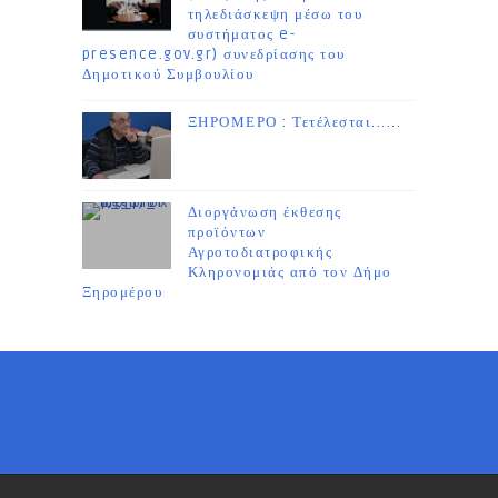
τηλεδιάσκεψη μέσω του
συστήματος e-
presence.gov.gr) συνεδρίασης του
Δημοτικού Συμβουλίου
ΞΗΡΟΜΕΡΟ : Τετέλεσται......
Διοργάνωση έκθεσης
προϊόντων
Αγροτοδιατροφικής
Κληρονομιάς από τον Δήμο
Ξηρομέρου