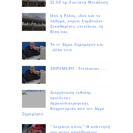
11.30 πμ-Ζωντανή Μετάδοση
Ιδού η Ρόδος, ιδού και το
πήδημα, κύριοι Σύμβουλοι-
Ξεκαθαρίστε, επιτέλους ,τη
θέση σας
Τα εν Δήμω Ξηρομέρου και
..άλλα τινα
ΞΗΡΟΜΕΡΟ : Τετέλεσται......
Διοργάνωση έκθεσης
προϊόντων
Αγροτοδιατροφικής
Κληρονομιάς από τον Δήμο
Ξηρομέρου
''Λειράτες κότες''-Η απάντησή
μου στους κακόβουλους