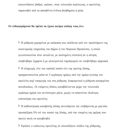
οποιονδήποτε βαθμό, εφόσον, στην τελευταία περίπτωση, ο οφειλέτης
παραιτηθεί από τα ασκηθέντα ένδικα βοηθήματα ή μέσα.
Οι ενδιαφερόμενοι θα πρέπει να έχουν ακόμα υπόψη τους ότι:
Η ρύθμιση χορηγείται με απόφαση που εκδίδεται από τον προϊστάμενο της
οικονομικής υπηρεσίας του Δήμου ή του Νομικού Προσώπου, η οποία
γνωστοποιείται στον αιτούντα, με συστημένη επιστολή αν η αίτηση
υποβλήθηκε έγχαρτα ή με ηλεκτρονικό ταχυδρομείο αν υποβλήθηκε ψηφιακά.
Η πληρωμή, είτε του εφάπαξ ποσού είτε της πρώτης δόσης,
πραγματοποιείται μέσα σε 3 εργάσιμες ημέρες από την ημέρα γνώσης του
οφειλέτη περί υπαγωγής του στη ρύθμιση, διαφορετικά η ρύθμιση καταργείται
αυτοδικαίως. Οι επόμενες δόσεις καταβάλλονται μέχρι την τελευταία
εργάσιμη ημέρα του αντίστοιχου μήνα, χωρίς να απαιτείται ιδιαίτερη
ειδοποίηση του οφειλέτη.
Η καθυστέρηση καταβολής δόσης συνεπάγεται την επιβάρυνση με μηνιαία
προσαύξηση 5% επί του ποσού της δόσης, από την επομένη της ημέρας που
όφειλε αυτή να καταβληθεί.
Εφόσον ο ευάλωτος οφειλέτης σε οποιοδήποτε στάδιο της ρύθμισης,