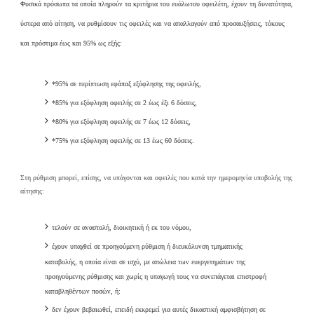
Φυσικά πρόσωπα τα οποία πληρούν τα κριτήρια του ευάλωτου οφειλέτη, έχουν τη δυνατότητα,
ύστερα από αίτηση, να ρυθμίσουν τις οφειλές και να απαλλαγούν από προσαυξήσεις, τόκους
και πρόστιμα έως και 95% ως εξής:
*95% σε περίπτωση εφάπαξ εξόφλησης της οφειλής,
*85% για εξόφληση οφειλής σε 2 έως έξι 6 δόσεις,
*80% για εξόφληση οφειλής σε 7 έως 12 δόσεις,
*75% για εξόφληση οφειλής σε 13 έως 60 δόσεις.
Στη ρύθμιση μπορεί, επίσης, να υπάγονται και οφειλές που κατά την ημερομηνία υποβολής της
αίτησης:
τελούν σε αναστολή, διοικητική ή εκ του νόμου,
έχουν υπαχθεί σε προηγούμενη ρύθμιση ή διευκόλυνση τμηματικής
καταβολής, η οποία είναι σε ισχύ, με απώλεια των ευεργετημάτων της
προηγούμενης ρύθμισης και χωρίς η υπαγωγή τους να συνεπάγεται επιστροφή
καταβληθέντων ποσών, ή:
δεν έχουν βεβαιωθεί, επειδή εκκρεμεί για αυτές δικαστική αμφισβήτηση σε