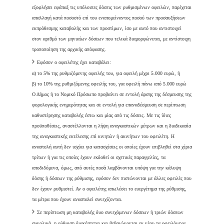
εξοφλήσει εφάπαξ τις υπόλοιπες δόσεις των ρυθμισμένων οφειλών, παρέχεται
απαλλαγή κατά ποσοστό επί του εναπομείναντος ποσού των προσαυξήσεων
εκπρόθεσμης καταβολής και των προστίμων, ίσο με αυτό που αντιστοιχεί
στον αριθμό των μηνιαίων δόσεων που τελικά διαμορφώνεται, με αντίστοιχη
τροποποίηση της αρχικής απόφασης.
Εφόσον ο οφειλέτης έχει καταβάλει:
α) το 5% της ρυθμιζόμενης οφειλής του, για οφειλή μέχρι 5.000 ευρώ, ή
β) το 10% της ρυθμιζόμενης οφειλής του, για οφειλή πάνω από 5.000 ευρώ
Ο Δήμος ή το Νομικό Πρόσωπο προβαίνει σε εντολή άρσης της δέσμευσης της
φορολογικής ενημερότητας και σε εντολή για επαναδέσμευση σε περίπτωση
καθυστέρησης καταβολής έστω και μίας από τις δόσεις. Με τις ίδιες
προϋποθέσεις, αναστέλλονται η λήψη αναγκαστικών μέτρων και η διαδικασία
της αναγκαστικής εκτέλεσης επί κινητών ή ακινήτων του οφειλέτη. Η
αναστολή αυτή δεν ισχύει για κατασχέσεις οι οποίες έχουν επιβληθεί στα χέρια
τρίτων ή για τις οποίες έχουν εκδοθεί οι σχετικές παραγγελίες, τα
αποδιδόμενα, όμως, από αυτές ποσά λαμβάνονται υπόψη για την κάλυψη
δόσης ή δόσεων της ρύθμισης, εφόσον δεν πιστώνονται με άλλες οφειλές που
δεν έχουν ρυθμιστεί. Αν ο οφειλέτης απωλέσει το ευεργέτημα της ρύθμισης,
τα μέτρα που έχουν ανασταλεί συνεχίζονται.
Σε περίπτωση μη καταβολής δυο συνεχόμενων δόσεων ή τριών δόσεων
συνολικά, η ρύθμιση διακόπτεται και βεβαιώνονται εκ νέου τα οφειλόμενα,