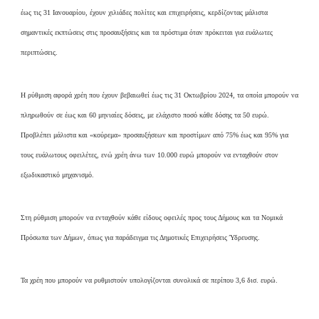
έως τις 31 Ιανουαρίου, έχουν χιλιάδες πολίτες και επιχειρήσεις, κερδίζοντας μάλιστα
σημαντικές εκπτώσεις στις προσαυξήσεις και τα πρόστιμα όταν πρόκειται για ευάλωτες
περιπτώσεις.
Η ρύθμιση αφορά χρέη που έχουν βεβαιωθεί έως τις 31 Οκτωβρίου 2024, τα οποία μπορούν να
πληρωθούν σε έως και 60 μηνιαίες δόσεις, με ελάχιστο ποσό κάθε δόσης τα 50 ευρώ.
Προβλέπει μάλιστα και «κούρεμα» προσαυξήσεων και προστίμων από 75% έως και 95% για
τους ευάλωτους οφειλέτες, ενώ χρέη άνω των 10.000 ευρώ μπορούν να ενταχθούν στον
εξωδικαστικό μηχανισμό.
Στη ρύθμιση μπορούν να ενταχθούν κάθε είδους οφειλές προς τους Δήμους και τα Νομικά
Πρόσωπα των Δήμων, όπως για παράδειγμα τις Δημοτικές Επιχειρήσεις Ύδρευσης.
Τα χρέη που μπορούν να ρυθμιστούν υπολογίζονται συνολικά σε περίπου 3,6 δισ. ευρώ.