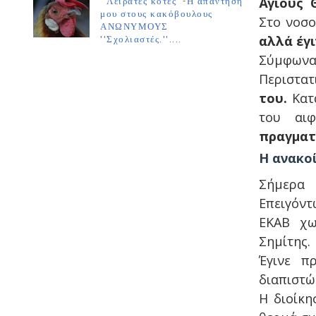
Άγίους 
''Λειράτες κότες''-Η απάντησή
μου στους κακόβουλους
Στο νοσ
ΑΝΩΝΥΜΟΥΣ
αλλά έγ
''Σχολιαστές.''....
Σύμφωνα 
Περιστα
του.
Κατά
του αιφ
πραγματ
Η ανακο
Σήμερα 
Επειγόντ
ΕΚΑΒ χω
Σημίτης.
Έγινε π
διαπιστώ
Η διοίκη