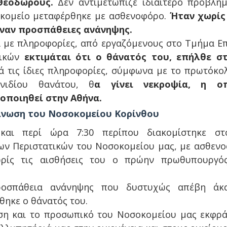
Θεοδώρους.
Δεν αντιμετώπιζε ιδιαίτερο πρόβλημ
οκομείο μεταφέρθηκε με ασθενοφόρο.
Ήταν χωρίς
ιναν προσπάθειες ανάνηψης.
με πληροφορίες, από εργαζόμενους στο Τμήμα Ε
τικών
εκτιμάται ότι ο θάνατός του, επήλθε σ
 τις ίδιες πληροφορίες, σύμφωνα με το πρωτόκο
νιδίου θανάτου, θ
α γίνει νεκροψία, η ο
οποιηθεί στην Αθήνα.
ίνωση του Νοσοκομείου Κορίνθου
και περί ώρα 7:30 περίπου διακομίστηκε σ
ων Περιστατικών του Νοσοκομείου μας, με ασθεν
ρίς τις αισθήσεις του ο πρώην πρωθυπουργό
ροσπάθεια ανάνηψης που δυστυχώς απέβη άκ
θηκε ο θάνατός του.
ση και το προσωπικό του Νοσοκομείου μας εκφρ