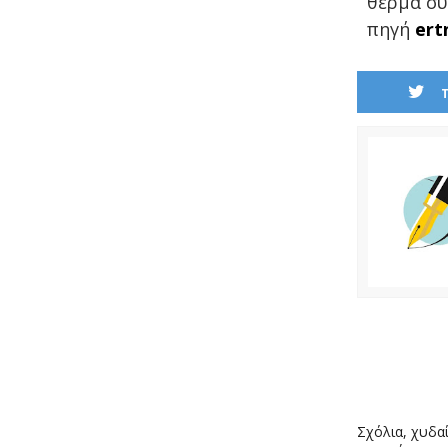
θερμά συ
πηγή
ert
Σχόλια, χυδαί