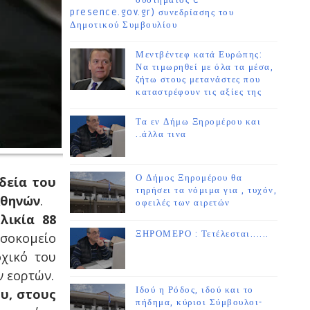
συστήματος e-
presence.gov.gr) συνεδρίασης του
Δημοτικού Συμβουλίου
Μεντβέντεφ κατά Ευρώπης:
Να τιμωρηθεί με όλα τα μέσα,
ζήτω στους μετανάστες που
καταστρέφουν τις αξίες της
Τα εν Δήμω Ξηρομέρου και
..άλλα τινα
Ο Δήμος Ξηρομέρου θα
ηδεία του
τηρήσει τα νόμιμα για , τυχόν,
Αθηνών
.
οφειλές των αιρετών
λικία 88
ΞΗΡΟΜΕΡΟ : Τετέλεσται......
σοκομείο
οχικό του
ν εορτών.
Ιδού η Ρόδος, ιδού και το
υ, στους
πήδημα, κύριοι Σύμβουλοι-