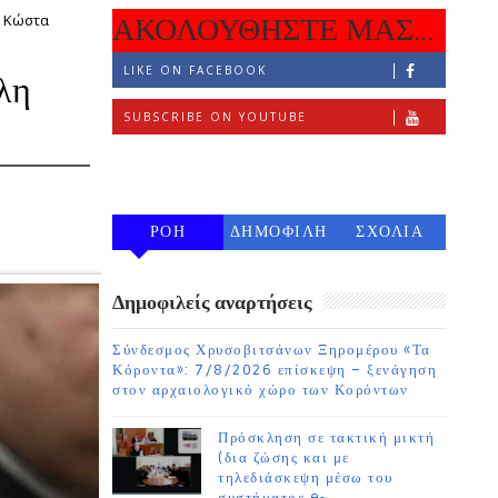
υ Κώστα
ΑΚΟΛΟΥΘΗΣΤΕ ΜΑΣ...
LIKE ON FACEBOOK
λη
SUBSCRIBE ON YOUTUBE
FOLLOW ON INSTAGRAM
ΡΟΗ
ΔΗΜΟΦΙΛΗ
ΣΧΟΛΙΑ
7 ΗΜΕΡΩΝ
Δημοφιλείς αναρτήσεις
Σύνδεσμος Χρυσοβιτσάνων Ξηρομέρου «Τα
Κόροντα»: 7/8/2026 επίσκεψη – ξενάγηση
στον αρχαιολογικό χώρο των Κορόντων
Πρόσκληση σε τακτική μικτή
(δια ζώσης και με
τηλεδιάσκεψη μέσω του