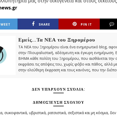
λλυπητήριά μας στην οικογένεια και στους οικείους
news.gr
TWEET
SHARE
PIN IT
Εμείς...Τα ΝΕΑ του Ξηρομέρου
ΤΑ ΝΕΑ του Ξηρομέρου είναι ένα ενημερωτικό blog, αφ
στην Πλουραλιστική, αδέσμευτη και έγκυρη ενημέρωση. Ε
ΒΗΜΑ κάθε πολίτη του Ξηρομέρου, που αισθάνεται την 
εκφράσει τις απόψεις του, χωρίς φόβο και πάθος, αλλά 
στην ελεύθερη έκφραση και τους κανόνες, που την διέπο
ΔΕΝ ΥΠΆΡΧΟΥΝ ΣΧΌΛΙΑ:
ΔΗΜΟΣΊΕΥΣΗ ΣΧΟΛΊΟΥ
α, συκοφαντικά, υβριστικά, ρατσιστικά, σεξιστικά και μη κόσμια, δεν