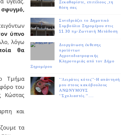
α υγείας.
Ξεκαθαρίστε, επιτέλους ,τη
θέση σας
 σφυγμό,
Συνεδριάζει το Δημοτικό
πειγόντων
Συμβούλιο Ξηρομέρου στις
11.30 πμ-Ζωντανή Μετάδοση
τον ύπνο
λλο, λόγω
Διοργάνωση έκθεσης
ποία θα
προϊόντων
Αγροτοδιατροφικής
Κληρονομιάς από τον Δήμο
Ξηρομέρου
το Τμήμα
''Λειράτες κότες''-Η απάντησή
μου στους κακόβουλους
οφόρο του
ΑΝΩΝΥΜΟΥΣ
ς Κώστας
''Σχολιαστές.''....
αρπη και
άζουμε τα