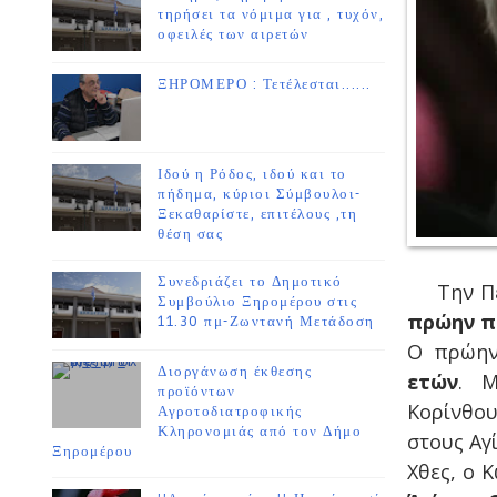
τηρήσει τα νόμιμα για , τυχόν,
οφειλές των αιρετών
ΞΗΡΟΜΕΡΟ : Τετέλεσται......
Ιδού η Ρόδος, ιδού και το
πήδημα, κύριοι Σύμβουλοι-
Ξεκαθαρίστε, επιτέλους ,τη
θέση σας
Συνεδριάζει το Δημοτικό
Την Πέμπ
Συμβούλιο Ξηρομέρου στις
πρώην π
11.30 πμ-Ζωντανή Μετάδοση
Ο πρώη
Διοργάνωση έκθεσης
ετών
. Μ
προϊόντων
Κορίνθου
Αγροτοδιατροφικής
Κληρονομιάς από τον Δήμο
στους Αγ
Ξηρομέρου
Χθες, ο 