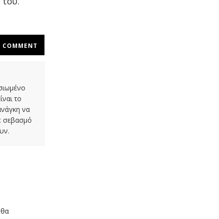
 του.
COMMENT
οσιωμένο
ίναι το
ανάγκη να
με σεβασμό
υν.
 θα