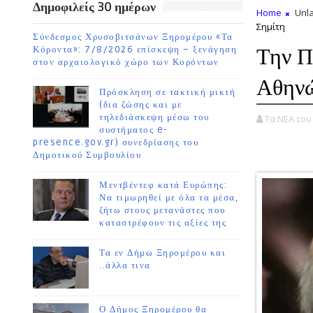
Δημοφιλείς 30 ημέρων
Home
Unla
Σημίτη
Σύνδεσμος Χρυσοβιτσάνων Ξηρομέρου «Τα
Την Π
Κόροντα»: 7/8/2026 επίσκεψη – ξενάγηση
στον αρχαιολογικό χώρο των Κορόντων
Αθηνώ
Πρόσκληση σε τακτική μικτή
(δια ζώσης και με
τηλεδιάσκεψη μέσω του
Τα ΝΕΑ το
συστήματος e-
presence.gov.gr) συνεδρίασης του
Δημοτικού Συμβουλίου
Μεντβέντεφ κατά Ευρώπης:
Να τιμωρηθεί με όλα τα μέσα,
ζήτω στους μετανάστες που
καταστρέφουν τις αξίες της
Τα εν Δήμω Ξηρομέρου και
..άλλα τινα
Ο Δήμος Ξηρομέρου θα