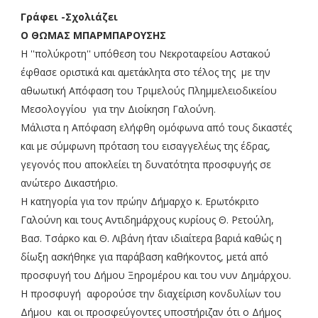
Γράφει -Σχολιάζει
Ο ΘΩΜΑΣ ΜΠΑΡΜΠΑΡΟΥΣΗΣ
Η ''πολύκροτη'' υπόθεση του Νεκροταφείου Αστακού
έφθασε οριστικά και αμετάκλητα στο τέλος της με την
αθωωτική Απόφαση του Τριμελούς Πλημμελειοδικείου
Μεσολογγίου για την Διοίκηση Γαλούνη.
Μάλιστα η Απόφαση ελήφθη ομόφωνα από τους δικαστές
και με σύμφωνη πρόταση του εισαγγελέως της έδρας,
γεγονός που αποκλείει τη δυνατότητα προσφυγής σε
ανώτερο Δικαστήριο.
Η κατηγορία για τον πρώην Δήμαρχο κ. Ερωτόκριτο
Γαλούνη και τους Αντιδημάρχους κυρίους Θ. Ρετούλη,
Βασ. Τσάρκο και Θ. Λιβάνη ήταν ιδιαίτερα βαριά καθώς η
δίωξη ασκήθηκε για παράβαση καθήκοντος, μετά από
προσφυγή του Δήμου Ξηρομέρου και του νυν Δημάρχου.
Η προσφυγή αφορούσε την διαχείριση κονδυλίων του
Δήμου και οι προσφεύγοντες υποστήριζαν ότι ο Δήμος