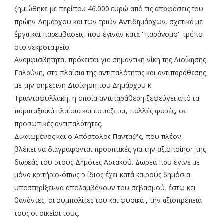
ζημιώθηκε με περίπου 46.000 ευρώ από τις αποφάσεις του
πρώην Δημάρχου και των τριών Αντιδημάρχων, σχετικά με
έργα και παρεμβάσεις, που έγιναν κατά ''παράνομο'' τρόπο
στο νεκροταφείο.
Αναμφισβήτητα, πρόκειται για σημαντική νίκη της Διοίκησης
Γαλούνη, στα πλαίσια της αντιπαλότητας και αντιπαράθεσης
με την σημερινή Διοίκηση του Δημάρχου κ.
Τριανταφυλλάκη, η οποία αντιπαράθεση ξεφεύγει από τα
παραταξιακά πλαίσια και εστιάζεται, πολλές φορές, σε
προσωπικές αντιπαλότητες.
Δικαιωμένος και ο Απόστολος Πανταζής, που πλέον,
βλέπει να διαγράφονται προοπτικές για την αξιοποίηση της
δωρεάς του στους Δημότες Αστακού. Δωρεά που έγινε με
μόνο κριτήριο-όπως ο ίδιος έχει κατά καιρούς δημόσια
υποστηρίξει-να απολαμβάνουν του σεβασμού, έστω και
θανόντες, οι συμπολίτες του και φυσικά , την αξιοπρέπειά
τους οι οικείοι τους.