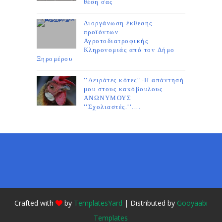
θέση σας
Διοργάνωση έκθεσης
προϊόντων
Αγροτοδιατροφικής
Κληρονομιάς από τον Δήμο
Ξηρομέρου
''Λειράτες κότες''-Η απάντησή
μου στους κακόβουλους
ΑΝΩΝΥΜΟΥΣ
''Σχολιαστές.''....
Crafted with
by
TemplatesYard
| Distributed by
Gooyaabi
Templates