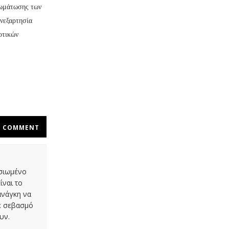
σωμάτωσης των
νεξαρτησία
οτικών
COMMENT
οσιωμένο
ίναι το
ανάγκη να
με σεβασμό
υν.