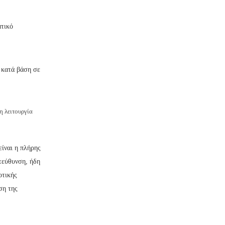
ατικό
 κατά βάση σε
η λειτουργία
ίναι η πλήρης
τεύθυνση, ήδη
οτικής
ση της