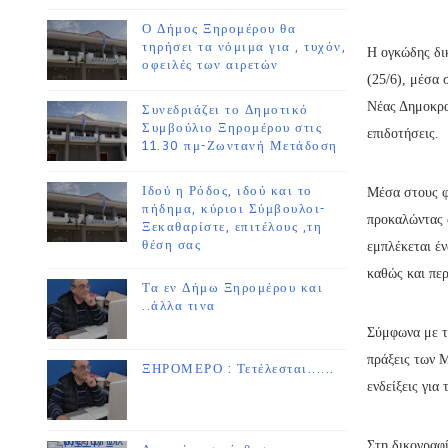
Ο Δήμος Ξηρομέρου θα
τηρήσει τα νόμιμα για , τυχόν,
Η ογκώδης δι
οφειλές των αιρετών
(25/6), μέσα 
Νέας Δημοκρατ
Συνεδριάζει το Δημοτικό
Συμβούλιο Ξηρομέρου στις
επιδοτήσεις.
11.30 πμ-Ζωντανή Μετάδοση
Ιδού η Ρόδος, ιδού και το
Μέσα στους φ
πήδημα, κύριοι Σύμβουλοι-
προκαλώντας α
Ξεκαθαρίστε, επιτέλους ,τη
θέση σας
εμπλέκεται έν
καθώς και περ
Τα εν Δήμω Ξηρομέρου και
..άλλα τινα
Σύμφωνα με τ
πράξεις των 
ΞΗΡΟΜΕΡΟ : Τετέλεσται......
ενδείξεις για
Στη δικογραφ