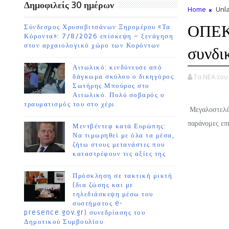
Δημοφιλείς 30 ημέρων
Home
Unla
ΟΠΕΚΕ
Σύνδεσμος Χρυσοβιτσάνων Ξηρομέρου «Τα
Κόροντα»: 7/8/2026 επίσκεψη – ξενάγηση
στον αρχαιολογικό χώρο των Κορόντων
συνδι
Αιτωλικό: κινδύνευσε από
Τα ΝΕΑ το
δάγκωμα σκύλου ο δικηγόρος
Σωτήρης Μπούρος στο
Αιτωλικό. Πολύ σοβαρός ο
τραυματισμός του στο χέρι
Μεγαλοστελέχ
παράνομες επ
Μεντβέντεφ κατά Ευρώπης:
Να τιμωρηθεί με όλα τα μέσα,
ζήτω στους μετανάστες που
καταστρέφουν τις αξίες της
Πρόσκληση σε τακτική μικτή
(δια ζώσης και με
τηλεδιάσκεψη μέσω του
συστήματος e-
presence.gov.gr) συνεδρίασης του
Δημοτικού Συμβουλίου