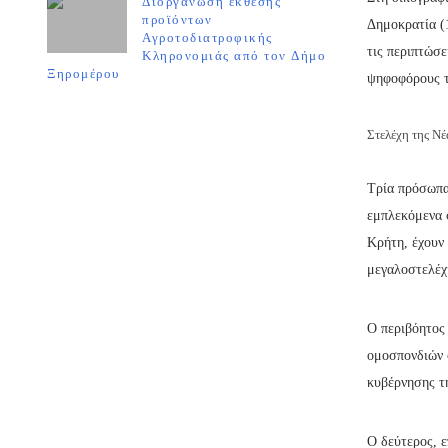
Διοργάνωση έκθεσης
προϊόντων
Δημοκρατία (
Αγροτοδιατροφικής
τις περιπτώσε
Κληρονομιάς από τον Δήμο
Ξηρομέρου
ψηφοφόρους τ
Στελέχη της Νέ
Τρία πρόσωπα
εμπλεκόμενα σ
Κρήτη, έχουν 
μεγαλοστελέχ
Ο περιβόητος
ομοσπονδιών σ
κυβέρνησης τ
Ο δεύτερος, ε