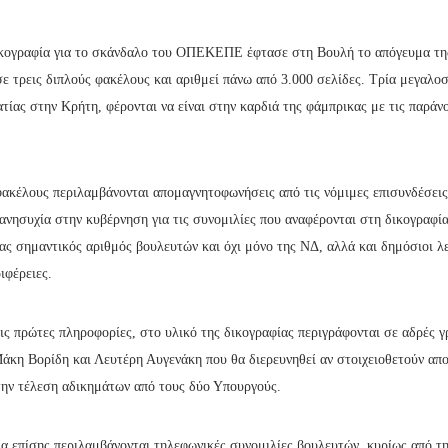
κογραφία για το σκάνδαλο του ΟΠΕΚΕΠΕ έφτασε στη Βουλή το απόγευμα τη
σε τρεις διπλούς φακέλους και αριθμεί πάνω από 3.000 σελίδες. Τρία μεγαλο
ίας στην Κρήτη, φέρονται να είναι στην καρδιά της φάμπρικας με τις παράν
ακέλους περιλαμβάνονται απομαγνητοφωνήσεις από τις νόμιμες επισυνδέσεις
νησυχία στην κυβέρνηση για τις συνομιλίες που αναφέρονται στη δικογραφία
ας σημαντικός αριθμός βουλευτών και όχι μόνο της ΝΔ, αλλά και δημόσιοι λ
ιφέρειες.
ις πρώτες πληροφορίες, στο υλικό της δικογραφίας περιγράφονται σε αδρές 
Μάκη Βορίδη και Λευτέρη Αυγενάκη που θα διερευνηθεί αν στοιχειοθετούν απ
 την τέλεση αδικημάτων από τους δύο Υπουργούς.
ία επίσης περιλαμβάνονται τηλεφωνικές συνομιλίες βουλευτών, κυρίως από τ