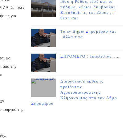
Ιδού η Ρόδος, ιδού και το
πήδημα, κύριοι Σύμβουλοι-
ΡΙΖΑ. Σε όλες
Ξεκαθαρίστε, επιτέλους ,τη
ήσεις για
θέση σας
Τα εν Δήμω Ξηρομέρου και
..άλλα τινα
ΞΗΡΟΜΕΡΟ : Τετέλεσται......
ται ως
ι από την
αι
Διοργάνωση έκθεσης
προϊόντων
Αγροτοδιατροφικής
Κληρονομιάς από τον Δήμο
κών
Ξηρομέρου
 υπουργού της
ές».