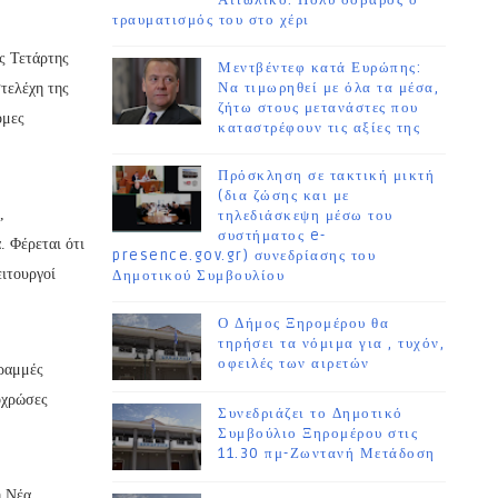
Αιτωλικό. Πολύ σοβαρός ο
τραυματισμός του στο χέρι
ς Τετάρτης
Μεντβέντεφ κατά Ευρώπης:
Να τιμωρηθεί με όλα τα μέσα,
στελέχη της
ζήτω στους μετανάστες που
ομες
καταστρέφουν τις αξίες της
Πρόσκληση σε τακτική μικτή
(δια ζώσης και με
,
τηλεδιάσκεψη μέσω του
συστήματος e-
. Φέρεται ότι
presence.gov.gr) συνεδρίασης του
ειτουργοί
Δημοτικού Συμβουλίου
Ο Δήμος Ξηρομέρου θα
τηρήσει τα νόμιμα για , τυχόν,
οφειλές των αιρετών
γραμμές
οχρώσες
Συνεδριάζει το Δημοτικό
Συμβούλιο Ξηρομέρου στις
11.30 πμ-Ζωντανή Μετάδοση
η Νέα