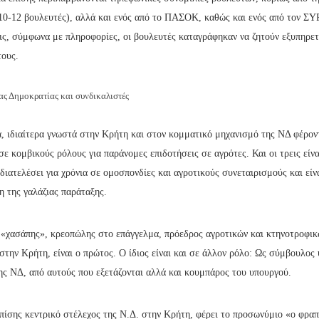
10-12 βουλευτές), αλλά και ενός από το ΠΑΣΟΚ, καθώς και ενός από τον ΣΥ
ις, σύμφωνα με πληροφορίες, οι βουλευτές καταγράφηκαν να ζητούν εξυπηρετ
ους.
ας Δημοκρατίας και συνδικαλιστές
, ιδιαίτερα γνωστά στην Κρήτη και στον κομματικό μηχανισμό της ΝΔ φέρον
ε κομβικούς ρόλους για παράνομες επιδοτήσεις σε αγρότες. Και οι τρεις είνα
διατελέσει για χρόνια σε ομοσπονδίες και αγροτικούς συνεταιρισμούς και είν
η της γαλάζιας παράταξης.
 «χασάπης», κρεοπώλης στο επάγγελμα, πρόεδρος αγροτικών και κτηνοτροφι
την Κρήτη, είναι ο πρώτος. Ο ίδιος είναι και σε άλλον ρόλο: Ως σύμβουλος
ης ΝΔ, από αυτούς που εξετάζονται αλλά και κουμπάρος του υπουργού.
πίσης κεντρικό στέλεχος της Ν.Δ. στην Κρήτη, φέρει το προσωνύμιο «ο φραπ