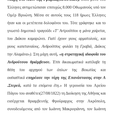
Έλληνες αντιμετώπισαν επιτυχώς 8.000 Οθωμανούς υπό τον
Ομέρ Βρυώνη. Μέσα σε αυτούς τους 118 ήρωες Έλληνες
ήταν και οι μετέπειτα δολοφόνοι του. Τότε γράφτηκε και το
γνωστό δημοτικό τραγούδι
«Τ’ Αντρούτσου η μάνα χαίρεται,
του Διάκου καμαρώνει. Γιατί έχουν γιους αρματολούς, και
γιους καπεταναίους. Ανδρούτσος φυλάει τη Γραβιά, Διάκος
την Αλαμάνα»).
Στη μάχη αυτή,
«η στρατηγική ιδιοφυΐα του
Ανδρούτσου θριάμβευσε.
Έτσι δικαιωματικά κατέλαβε τη
θέση του αρχηγού των όπλων της Βοιωτίας και
ουσιαστικά
επηρέασε την τύχη της Επανάστασης στην Α
.Στερεά,
κατά τα επόμενα έτη.»
Η γερουσία του Αρείου
Πάγου του αναθέτει(27/08/1822) τη Διοίκηση της Αθήνας και
εισέρχεται θριαμβευτής Φρούραρχος στην Ακρόπολη,
συνοδευόμενος από τον Ιωάννη Μακρυγιάννη, τον Ιωάννη