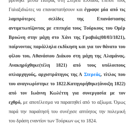
βρέθηκε μέσω Πάτρας στη Στερεά Ελλάδα, έπεισε τους
Γαλαξιδιώτες να επαναστατήσουν και
έγραψε μία από τις
λαμπρότερες σελίδες της Επανάστασης
αντιμετωπίζοντας με επιτυχία τους Τούρκους του Ομέρ
Βρυώνη στην μάχη στο Χάνι της Γραβιάς(08/03/1821),
παίρνοντας παράλληλα εκδίκηση και για τον θάνατο του
φίλου του, Αθανάσιου Διάκου στη μάχη της Αλαμάνας.
Ανακηρύχθηκε(τέλη 1821) από τους υπόλοιπους
οπλαρχηγούς, αρχιστράτηγος της Α
Στερεάς
, τίτλος που
του αναγνωρίστηκε το 1822.Κατηγορήθηκε(άνοιξη 1822)
από τον Ιωάννη Κωλέττη για συνεργασία με τον
εχθρό,
με αποτέλεσμα να παραιτηθεί από το αξίωμα. Όμως
παρά την παραίτησή του συνέχισε απτόητος την πολεμική
του δράση εναντίον των Τούρκων ως το 1824.