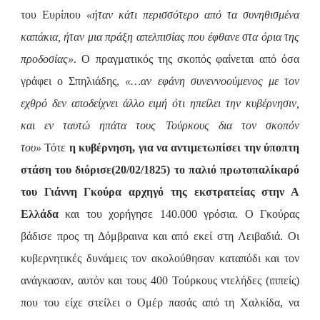
του Ευρίπου
«ήταν κάτι περισσότερο από τα συνηθισμένα
καπάκια, ήταν μια πράξη απελπισίας που έφθανε στα όρια της
προδοσίας»
. Ο πραγματικός της σκοπός φαίνεται από όσα
γράφει ο Σπηλιάδης,
«…αν εφάνη συνεννοούμενος με τον
εχθρό δεν αποδείχνει άλλο ειμή ότι ηπείλει την κυβέρνησιν,
και εν ταυτώ ηπάτα τους Τούρκους δια τον σκοπόν
του»
Τότε
η κυβέρνηση, για να αντιμετωπίσει την ύποπτη
στάση του διόρισε(20/02/1825) το παλιό πρωτοπαλίκαρό
του Γιάννη Γκούρα αρχηγό της εκστρατείας στην Α
Ελλάδα
και του χορήγησε 140.000 γρόσια. Ο Γκούρας
βάδισε προς τη Δόμβραινα και από εκεί στη Λειβαδιά. Οι
κυβερνητικές δυνάμεις τον ακολούθησαν καταπόδι και τον
ανάγκασαν, αυτόν και τους 400 Τούρκους ντελήδες (ιππείς)
που του είχε στείλει ο Ομέρ πασάς από τη Χαλκίδα, να