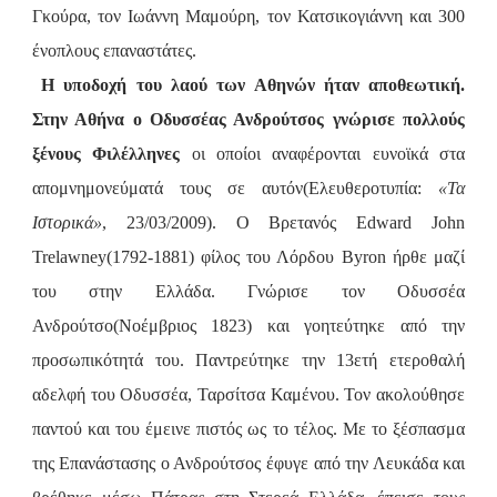
Γκούρα, τον Ιωάννη Μαμούρη, τον Κατσικογιάννη και 300
ένοπλους επαναστάτες.
Η υποδοχή του λαού των Αθηνών ήταν αποθεωτική.
Στην Αθήνα ο Οδυσσέας Ανδρούτσος γνώρισε πολλούς
ξένους Φιλέλληνες
οι οποίοι αναφέρονται ευνοϊκά στα
απομνημονεύματά τους σε αυτόν(Ελευθεροτυπία:
«Τα
Ιστορικά»
, 23/03/2009). Ο Βρετανός Edward John
Trelawney(1792-1881) φίλος του Λόρδου Byron ήρθε μαζί
του στην Ελλάδα. Γνώρισε τον Οδυσσέα
Ανδρούτσο(Νοέμβριος 1823) και γοητεύτηκε από την
προσωπικότητά του. Παντρεύτηκε την 13ετή ετεροθαλή
αδελφή του Οδυσσέα, Ταρσίτσα Καμένου. Τον ακολούθησε
παντού και του έμεινε πιστός ως το τέλος. Με το ξέσπασμα
της Επανάστασης ο Ανδρούτσος έφυγε από την Λευκάδα και