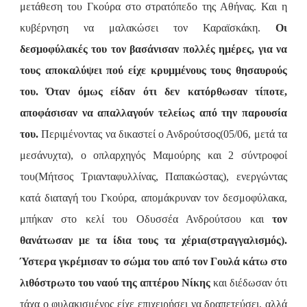
μετάθεση του Γκούρα στο στρατόπεδο της Αθήνας. Και η
κυβέρνηση να μαλακώσει τον Καραϊσκάκη.
Οι
δεσμοφύλακές του τον βασάνισαν πολλές ημέρες, για να
τους αποκαλύψει πού είχε κρυμμένους τους θησαυρούς
του. Όταν όμως είδαν ότι δεν κατόρθωσαν τίποτε,
αποφάσισαν να απαλλαγούν τελείως από την παρουσία
του.
Περιμένοντας να δικαστεί ο Ανδρούτσος(05/06, μετά τα
μεσάνυχτα), ο οπλαρχηγός Μαμούρης και 2 σύντροφοί
του(Μήτσος Τριανταφυλλίνας, Παπακώστας), ενεργώντας
κατά διαταγή του Γκούρα, απομάκρυναν τον δεσμοφύλακα,
μπήκαν στο κελί του Οδυσσέα Ανδρούτσου και
τον
θανάτωσαν με τα ίδια τους τα χέρια(στραγγαλισμός).
Ύστερα γκρέμισαν το σώμα του από τον Γουλά κάτω στο
λιθόστρωτο του ναού της απτέρου Νίκης
και διέδωσαν ότι
τάχα ο φυλακισμένος είχε επιχειρήσει να δραπετεύσει, αλλά