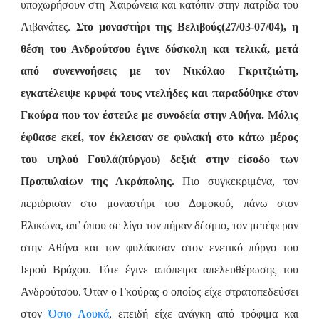
υποχωρήσουν στη Χαιρώνεια και κατόπιν στην πατρίδα του
Λιβανάτες.
Στο μοναστήρι της Βελιβούς(27/03-07/04), η
θέση του Ανδρούτσου έγινε δύσκολη και τελικά, μετά
από συνεννοήσεις με τον Νικόλαο Γκριτζιώτη,
εγκατέλειψε κρυφά τους ντελήδες και παραδόθηκε στον
Γκούρα που τον έστειλε με συνοδεία στην Αθήνα. Μόλις
έφθασε εκεί, τον έκλεισαν σε φυλακή στο κάτω μέρος
του ψηλού Γουλά(πύργου) δεξιά στην είσοδο των
Προπυλαίων της Ακρόπολης.
Πιο συγκεκριμένα, τον
περιόρισαν στο μοναστήρι του Δομοκού, πάνω στον
Ελικώνα, απ’ όπου σε λίγο τον πήραν δέσμιο, τον μετέφεραν
στην Αθήνα και τον φυλάκισαν στον ενετικό πύργο του
Ιερού Βράχου. Τότε έγινε απόπειρα απελευθέρωσης του
Ανδρούτσου. Όταν ο Γκούρας ο οποίος είχε στρατοπεδεύσει
στον
Όσιο Λουκά
, επειδή είχε ανάγκη από τρόφιμα και