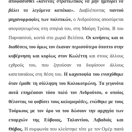
αποφασισθεί
«κανένας στρατιωτικός να μην ημπορεί να
βάλει τα λεγόμενα καπάκια»
.
Διαβλέποντας
παντού
μηχανορραφίες των πολιτικών,
ο Ανδρούτσος αποσύρεται
απογοητευμένος στη σπηλιά του, στη Μαύρη Τρύπα, Β του
Παρνασσού, κοντά στο χωριό Βελίτσα.
Οι κινήσεις και οι
διαθέσεις του όμως τον έκαναν περισσότερο ύποπτο στην
κυβέρνηση και κυρίως στον Κωλέττη
και στους άλλους
εχθρούς του, που ζητούσαν να διορίσουν άλλους
καπεταναίους στη θέση του.
Η καχυποψία του ενισχύθηκε
όταν έμαθε τη σύλληψη του Κολοκοτρώνη. Τα γεγονότα
αυτά επηρέασαν τόσο πολύ τον Ανδρούτσο, ο οποίος
θέλοντας να φοβίσει τους
καλαμαράδες
, ενώθηκε με τους
Τούρκους με τον όρο να του δώσουν την αρχηγία των
επαρχιών της Εύβοιας, Ταλαντίου, Λιβαδιάς και
Θήβας.
Η συμφωνία που κλείστηκε τότε με τον Ομέρ πασά