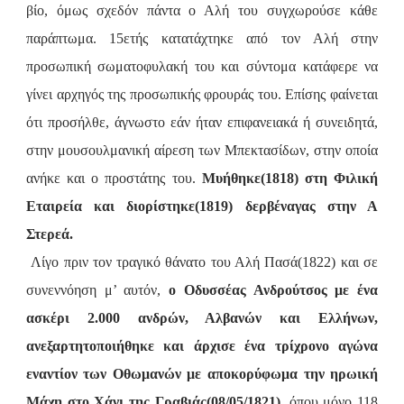
βίο, όμως σχεδόν πάντα ο Αλή του συγχωρούσε κάθε
παράπτωμα. 15ετής κατατάχτηκε από τον Αλή στην
προσωπική σωματοφυλακή του και σύντομα κατάφερε να
γίνει αρχηγός της προσωπικής φρουράς του. Επίσης φαίνεται
ότι προσήλθε, άγνωστο εάν ήταν επιφανειακά ή συνειδητά,
στην μουσουλμανική αίρεση των Μπεκτασίδων, στην οποία
ανήκε και ο προστάτης του.
Μυήθηκε(1818) στη Φιλική
Εταιρεία και διορίστηκε(1819) δερβέναγας στην Α
Στερεά.
Λίγο πριν τον τραγικό θάνατο του Αλή Πασά(1822) και σε
συνεννόηση μ’ αυτόν,
ο Οδυσσέας Ανδρούτσος με ένα
ασκέρι 2.000 ανδρών, Αλβανών και Ελλήνων,
ανεξαρτητοποιήθηκε και άρχισε ένα τρίχρονο αγώνα
εναντίον των Οθωμανών με αποκορύφωμα την ηρωική
Μάχη στο Χάνι της Γραβιάς(08/05/1821),
όπου μόνο 118