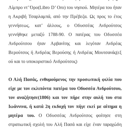
Λίμπρο ντ’ Όρο(Libro D’ Oro) του νησιού. Μητέρα του ήταν
η Ακριβή Τσαρλαμπά, από την Πρέβεζα. Ως προς το έτος
γεννήσεως, κατ’ άλλους, ο Οδυσσέας Ανδρούτσος
γεννήθηκε μεταξύ 1788-90.
Ο πατέρας του Οδυσσέα
Ανδρούτσου ήταν Αρβανίτης και λεγόταν Ανδρέας
Βερούτσος ή Ανδρέας Βερούσης ή Ανδρέας Μουτσανάς(εξ
ού και το υποκοριστικό
Ανδρούτσος)
Ο Αλή Πασάς, ενθυμούμενος την προσωπική φιλία που
είχε με τον εκλιπόντα πατέρα του Οδυσσέα Ανδρούτσου,
τον αναζήτησε(1806) και τον πήρε στην αυλή του στα
Ιωάννινα, ή κατά 2η εκδοχή τον πήγε εκεί με αίτημα η
μητέρα του.
Ο Οδυσσέας Ανδρούτσος φοίτησε στη
στρατιωτική σχολή του Αλή Πασά και είχε έναν ταραχώδη