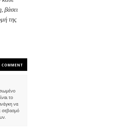
, βάσει
ομή της
COMMENT
οσιωμένο
ίναι το
ανάγκη να
με σεβασμό
υν.