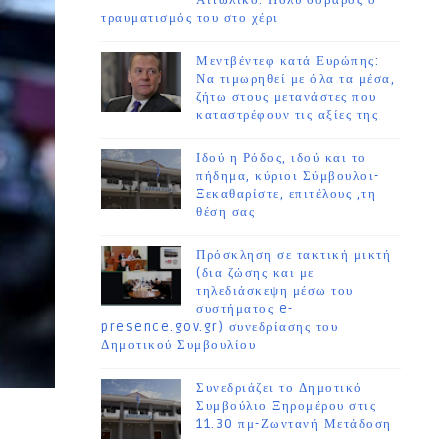
Αιτωλικό. Πολύ σοβαρός ο
τραυματισμός του στο χέρι
Μεντβέντεφ κατά Ευρώπης:
Να τιμωρηθεί με όλα τα μέσα,
ζήτω στους μετανάστες που
καταστρέφουν τις αξίες της
Ιδού η Ρόδος, ιδού και το
πήδημα, κύριοι Σύμβουλοι-
Ξεκαθαρίστε, επιτέλους ,τη
θέση σας
Πρόσκληση σε τακτική μικτή
(δια ζώσης και με
τηλεδιάσκεψη μέσω του
συστήματος e-
presence.gov.gr) συνεδρίασης του
Δημοτικού Συμβουλίου
Συνεδριάζει το Δημοτικό
Συμβούλιο Ξηρομέρου στις
11.30 πμ-Ζωντανή Μετάδοση