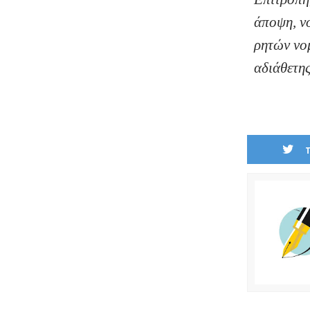
άποψη, νο
ρητών νο
αδιάθετης