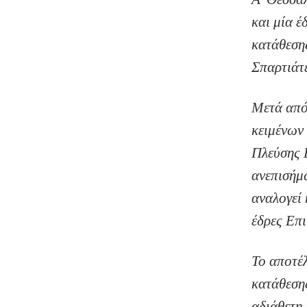
και μία έ
κατάθεση
Σπαρτιάτε
Μετά από 
κειμένων
Πλεύσης Ε
ανεπισήμω
αναλογεί 
έδρες Επι
Το αποτέλ
κατάθεση
αδιάθετη 