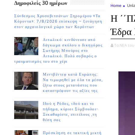
Δημοφιλείς 30 ημέρων
Home
Unla
Η ΄΄Π
Σύνδεσμος Χρυσοβιτσάνων Ξηρομέρου «Τα
Κόροντα»: 7/8/2026 επίσκεψη – ξενάγηση
στον αρχαιολογικό χώρο των Κορόντων
Έδρα 
Αιτωλικό: κινδύνευσε από
Τα ΝΕΑ το
δάγκωμα σκύλου ο δικηγόρος
Σωτήρης Μπούρος στο
Αιτωλικό. Πολύ σοβαρός ο
τραυματισμός του στο χέρι
Μεντβέντεφ κατά Ευρώπης:
Να τιμωρηθεί με όλα τα μέσα,
ζήτω στους μετανάστες που
καταστρέφουν τις αξίες της
Ιδού η Ρόδος, ιδού και το
πήδημα, κύριοι Σύμβουλοι-
Ξεκαθαρίστε, επιτέλους ,τη
θέση σας
Πρόσκληση σε τακτική μικτή