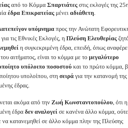
είας
από το Κόμμα
Σπαρτιάτες
στις εκλογές της 25
μία
έδρα Επικρατείας
μένει
αδιάθετη
.
κατεπείγον υπόμνημα
προς την Ανώτατη Εφορευτικ
για τις Εθνικές Εκλογές, η
Πλεύση Ελευθερίας
ζητ
νεμηθεί
η συγκεκριμένη έδρα, επειδή, όπως αναφέρε
του αιτήματος, είναι το κόμμα με το
μεγαλύτερο
οποίητο υπόλοιπο ποσοστού
και το πρώτο κόμμα, β
ποίητου υπολοίπου, στη
σειρά
για την κατανομή της
μένης έδρας.
νεται ακόμα από την
Ζωή
Κωνσταντοπούλου
, ότι η
μένη έδρα
δεν αναλογεί
σε κανένα άλλο κόμμα, ούτε
 να κατανεμηθεί σε άλλο κόμμα πλην της Πλεύσης