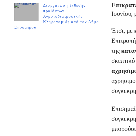
Επικρατ
Διοργάνωση έκθεσης
προϊόντων
Ιουνίου, 
Αγροτοδιατροφικής
Κληρονομιάς από τον Δήμο
Ξηρομέρου
Έτσι, με
Επιτροπή 
της
κατα
σκεπτικό 
αχρησιμ
αχρησιμο
συγκεκρι
Επισημαί
συγκεκρι
μπορούσε