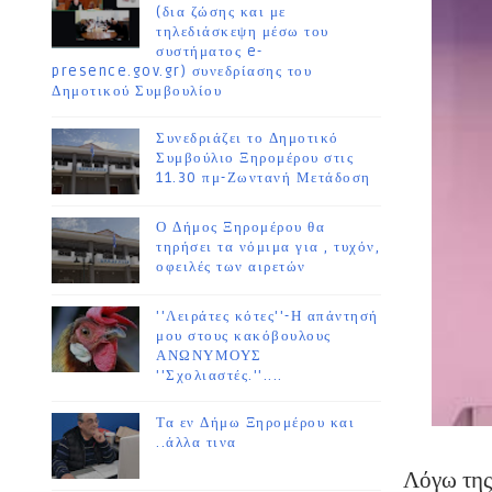
(δια ζώσης και με
τηλεδιάσκεψη μέσω του
συστήματος e-
presence.gov.gr) συνεδρίασης του
Δημοτικού Συμβουλίου
Συνεδριάζει το Δημοτικό
Συμβούλιο Ξηρομέρου στις
11.30 πμ-Ζωντανή Μετάδοση
Ο Δήμος Ξηρομέρου θα
τηρήσει τα νόμιμα για , τυχόν,
οφειλές των αιρετών
''Λειράτες κότες''-Η απάντησή
μου στους κακόβουλους
ΑΝΩΝΥΜΟΥΣ
''Σχολιαστές.''....
Τα εν Δήμω Ξηρομέρου και
..άλλα τινα
Λόγω της