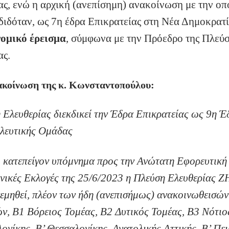
ας, ενώ η αρχική (ανεπίσημη) ανακοίνωση με την οπ
διδόταν, ως 7η έδρα Επικρατείας στη Νέα Δημοκρατ
νομικό έρεισμα
, σύμφωνα με την Πρόεδρο της Πλεύ
ας.
ακοίνωση της κ. Κωνσταντοπούλου:
 Ελευθερίας διεκδικεί την Έδρα Επικρατείας ως 9η Έ
λευτικής Ομάδας
ό κατεπείγον υπόμνημα προς την Ανώτατη Εφορευτική
θνικές Εκλογές της 25/6/2023 η Πλεύση Ελευθερίας 
νεμηθεί, πλέον των ήδη (ανεπισήμως) ανακοινωθεισών
ών, Β1 Βόρειος Τομέας, Β2 Δυτικός Τομέας, Β3 Νότιο
ονίκης, Β’ Θεσσαλονίκης, Ανατολικής Αττικής, Β’ Πε