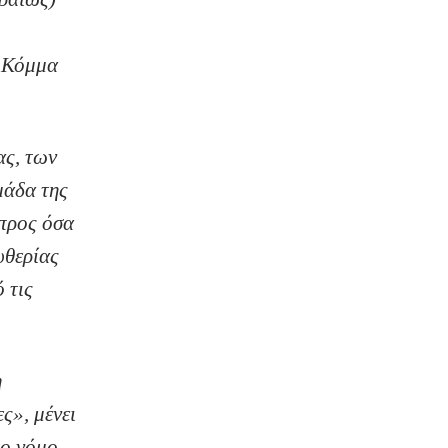
ο Κόμμα
ας, των
μάδα της
 προς όσα
υθερίας
 τις
η
ς», μένει
το νόμο