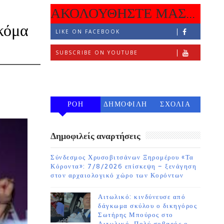
ΑΚΟΛΟΥΘΗΣΤΕ ΜΑΣ...
ακόμα
LIKE ON FACEBOOK
SUBSCRIBE ON YOUTUBE
FOLLOW ON INSTAGRAM
ΡΟΗ
ΔΗΜΟΦΙΛΗ
ΣΧΟΛΙΑ
7 ΗΜΕΡΩΝ
Δημοφιλείς αναρτήσεις
Σύνδεσμος Χρυσοβιτσάνων Ξηρομέρου «Τα
Κόροντα»: 7/8/2026 επίσκεψη – ξενάγηση
στον αρχαιολογικό χώρο των Κορόντων
Αιτωλικό: κινδύνευσε από
δάγκωμα σκύλου ο δικηγόρος
Σωτήρης Μπούρος στο