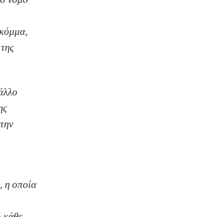
 κόμμα,
 της
 άλλο
ης
 την
 η οποία
ό κάθε