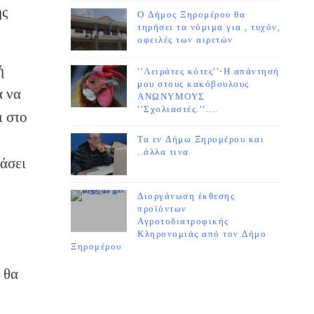
ης
Ο Δήμος Ξηρομέρου θα
τηρήσει τα νόμιμα για , τυχόν,
οφειλές των αιρετών
ή
''Λειράτες κότες''-Η απάντησή
μου στους κακόβουλους
ά να
ΑΝΩΝΥΜΟΥΣ
''Σχολιαστές.''....
ι στο
Τα εν Δήμω Ξηρομέρου και
..άλλα τινα
άσει
Διοργάνωση έκθεσης
προϊόντων
Αγροτοδιατροφικής
Κληρονομιάς από τον Δήμο
Ξηρομέρου
 θα