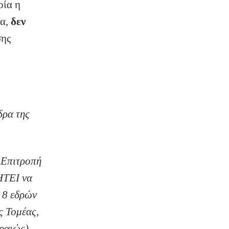
οία η
ία,
δεν
σης
δρα της
 Επιτροπή
ΖΗΤΕΙ να
 8 εδρών
ς Τομέας,
ιραιώς)