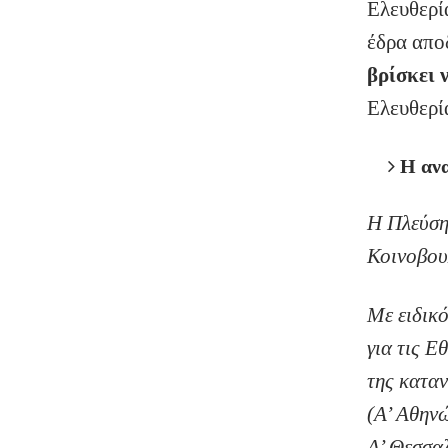
Ελευθερί
έδρα απο
βρίσκει 
Ελευθερί
Η αν
Η Πλεύση
Κοινοβου
Με ειδικ
για τις Ε
της κατα
(Α’ Αθην
Α’ Θεσσαλ