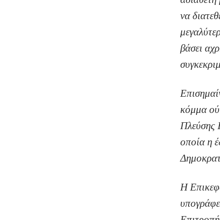
να διατεθ
μεγαλύτε
βάσει αχρ
συγκεκριμ
Επισημαίν
κόμμα ού
Πλεύσης Ε
οποία η 
Δημοκρατί
Η Επικεφ
υπογράφε
Επιτροπή,