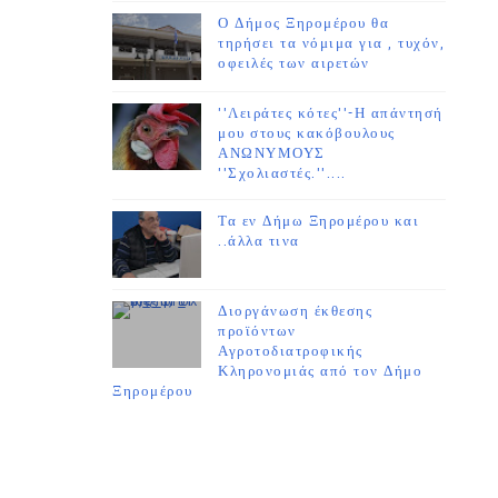
Ο Δήμος Ξηρομέρου θα
τηρήσει τα νόμιμα για , τυχόν,
οφειλές των αιρετών
''Λειράτες κότες''-Η απάντησή
μου στους κακόβουλους
ΑΝΩΝΥΜΟΥΣ
''Σχολιαστές.''....
Τα εν Δήμω Ξηρομέρου και
..άλλα τινα
Διοργάνωση έκθεσης
προϊόντων
Αγροτοδιατροφικής
Κληρονομιάς από τον Δήμο
Ξηρομέρου