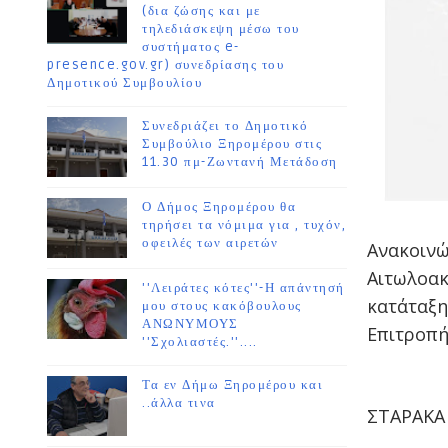
(δια ζώσης και με
τηλεδιάσκεψη μέσω του
συστήματος e-
presence.gov.gr) συνεδρίασης του
Δημοτικού Συμβουλίου
Συνεδριάζει το Δημοτικό
Συμβούλιο Ξηρομέρου στις
11.30 πμ-Ζωντανή Μετάδοση
Ο Δήμος Ξηρομέρου θα
τηρήσει τα νόμιμα για , τυχόν,
οφειλές των αιρετών
Ανακοινώ
Αιτωλοακα
''Λειράτες κότες''-Η απάντησή
κατάταξη
μου στους κακόβουλους
ΑΝΩΝΥΜΟΥΣ
Επιτροπή
''Σχολιαστές.''....
Τα εν Δήμω Ξηρομέρου και
..άλλα τινα
ΣΤΑΡΑΚΑ 