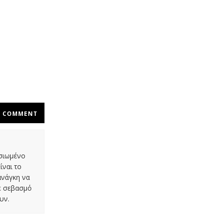
COMMENT
οσιωμένο
ίναι το
ανάγκη να
με σεβασμό
υν.