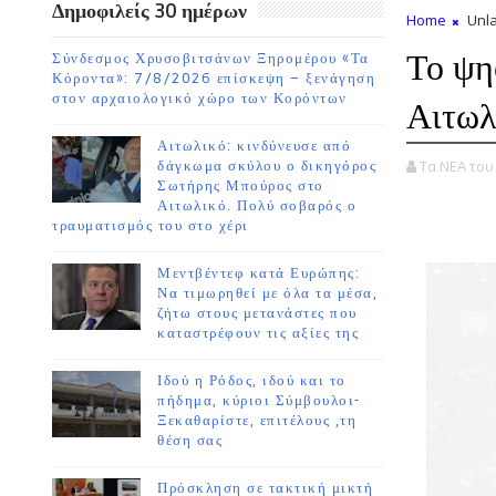
Δημοφιλείς 30 ημέρων
Home
Unla
Το ψη
Σύνδεσμος Χρυσοβιτσάνων Ξηρομέρου «Τα
Κόροντα»: 7/8/2026 επίσκεψη – ξενάγηση
στον αρχαιολογικό χώρο των Κορόντων
Αιτωλ
Αιτωλικό: κινδύνευσε από
Τα ΝΕΑ το
δάγκωμα σκύλου ο δικηγόρος
Σωτήρης Μπούρος στο
Αιτωλικό. Πολύ σοβαρός ο
τραυματισμός του στο χέρι
Μεντβέντεφ κατά Ευρώπης:
Να τιμωρηθεί με όλα τα μέσα,
ζήτω στους μετανάστες που
καταστρέφουν τις αξίες της
Ιδού η Ρόδος, ιδού και το
πήδημα, κύριοι Σύμβουλοι-
Ξεκαθαρίστε, επιτέλους ,τη
θέση σας
Πρόσκληση σε τακτική μικτή