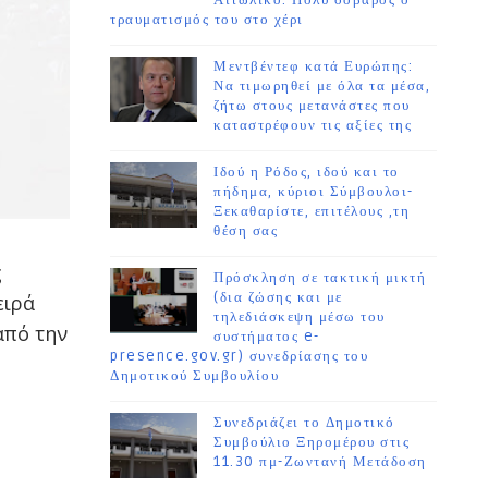
Αιτωλικό. Πολύ σοβαρός ο
τραυματισμός του στο χέρι
Μεντβέντεφ κατά Ευρώπης:
Να τιμωρηθεί με όλα τα μέσα,
ζήτω στους μετανάστες που
καταστρέφουν τις αξίες της
Ιδού η Ρόδος, ιδού και το
πήδημα, κύριοι Σύμβουλοι-
Ξεκαθαρίστε, επιτέλους ,τη
θέση σας
ς
Πρόσκληση σε τακτική μικτή
(δια ζώσης και με
ειρά
τηλεδιάσκεψη μέσω του
από την
συστήματος e-
presence.gov.gr) συνεδρίασης του
Δημοτικού Συμβουλίου
Συνεδριάζει το Δημοτικό
Συμβούλιο Ξηρομέρου στις
11.30 πμ-Ζωντανή Μετάδοση