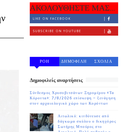
ΑΚΟΛΟΥΘΗΣΤΕ ΜΑΣ...
ην
LIKE ON FACEBOOK
SUBSCRIBE ON YOUTUBE
FOLLOW ON INSTAGRAM
ΡΟΗ
ΔΗΜΟΦΙΛΗ
ΣΧΟΛΙΑ
7 ΗΜΕΡΩΝ
Δημοφιλείς αναρτήσεις
Σύνδεσμος Χρυσοβιτσάνων Ξηρομέρου «Τα
Κόροντα»: 7/8/2026 επίσκεψη – ξενάγηση
στον αρχαιολογικό χώρο των Κορόντων
Αιτωλικό: κινδύνευσε από
δάγκωμα σκύλου ο δικηγόρος
Σωτήρης Μπούρος στο