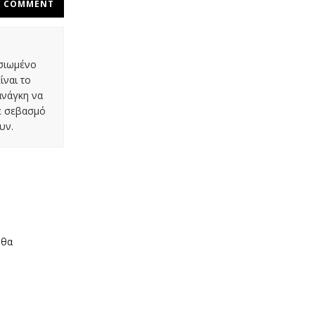
COMMENT
οσιωμένο
ίναι το
ανάγκη να
με σεβασμό
υν.
 θα