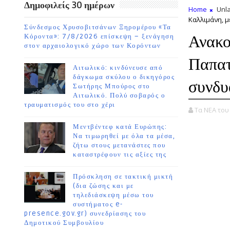
Δημοφιλείς 30 ημέρων
Home
Unla
Καλλιμάνη, 
Σύνδεσμος Χρυσοβιτσάνων Ξηρομέρου «Τα
Ανακο
Κόροντα»: 7/8/2026 επίσκεψη – ξενάγηση
στον αρχαιολογικό χώρο των Κορόντων
Παπατ
Αιτωλικό: κινδύνευσε από
δάγκωμα σκύλου ο δικηγόρος
συνδυ
Σωτήρης Μπούρος στο
Αιτωλικό. Πολύ σοβαρός ο
τραυματισμός του στο χέρι
Τα ΝΕΑ το
Μεντβέντεφ κατά Ευρώπης:
Να τιμωρηθεί με όλα τα μέσα,
ζήτω στους μετανάστες που
καταστρέφουν τις αξίες της
Πρόσκληση σε τακτική μικτή
(δια ζώσης και με
τηλεδιάσκεψη μέσω του
συστήματος e-
presence.gov.gr) συνεδρίασης του
Δημοτικού Συμβουλίου