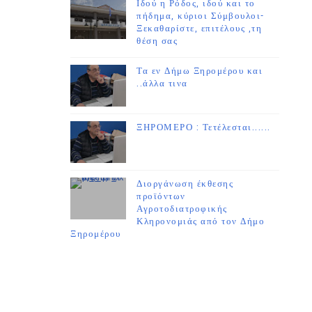
Ιδού η Ρόδος, ιδού και το
πήδημα, κύριοι Σύμβουλοι-
Ξεκαθαρίστε, επιτέλους ,τη
θέση σας
Τα εν Δήμω Ξηρομέρου και
..άλλα τινα
ΞΗΡΟΜΕΡΟ : Τετέλεσται......
Διοργάνωση έκθεσης
προϊόντων
Αγροτοδιατροφικής
Κληρονομιάς από τον Δήμο
Ξηρομέρου