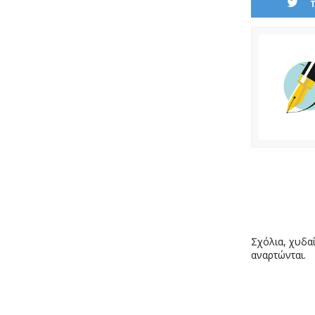
Σχόλια, χυδαί
αναρτώνται.