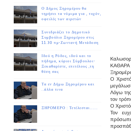
Ο Δήμος Ξηρομέρου θα
τηρήσει τα νόμιμα για , τυχόν,
οφειλές των αιρετών
Συνεδριάζει το Δημοτικό
Συμβούλιο Ξηρομέρου στις
11.30 πμ-Ζωντανή Μετάδοση
Ιδού η Ρόδος, ιδού και το
Kαλωσο
πήδημα, κύριοι Σύμβουλοι-
ΚΑΘΑΡΑ 
Ξεκαθαρίστε, επιτέλους ,τη
θέση σας
Ξηρομέρ
Ο Χριστό
Τα εν Δήμω Ξηρομέρου και
μεγάλωσ
..άλλα τινα
Λόγω της
τον τρόπο
Ο Χριστό
ΞΗΡΟΜΕΡΟ : Τετέλεσται......
Τον ευχ
πρόσωπο 
προσπάθε