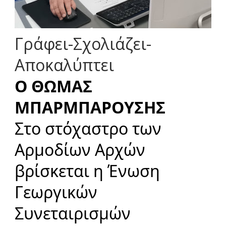
Γ
ρ
ά
φ
ε
ι
-
Σ
χ
ο
λ
ι
ά
ζ
ε
ι
-
Α
π
ο
κ
α
λ
ύ
π
τ
ε
ι
Ο ΘΩΜΑΣ
ΜΠΑΡΜΠΑΡΟΥΣΗΣ
Στο στόχαστρο των
Αρμοδίων Αρχών
βρίσκεται η Ένωση
Γεωργικών
Συνεταιρισμών