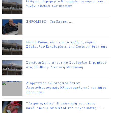
Ο Δήμος Ξηρομέρου θα τηρήσει τα νόμιμα για ,
τυχόν, οφειλές των αιρετών
ΞΗΡΟΜΕΡΟ : Τετέλεσται......
Ιδού η Ρόδος, ιδού και το πήδημα, κύριοι
Σύμβουλοι-Ξεκαθαρίστε, επιτέλους ,τη θέση σας
Συνεδριάζει το Δημοτικό Συμβούλιο Ξηρομέρου
στις 11.30 πμ-Ζωντανή Μετάδοση
Διοργάνωση έκθεσης προϊόντων
Αγροτοδιατροφικής Κληρονομιάς από τον Δήμο
Ξηρομέρου
''Λειράτες κότες''-Η απάντησή μου στους
κακόβουλους ΑΝΩΝΥΜΟΥΣ ''Σχολιαστές.''....