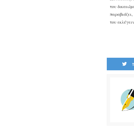
του δικαιώμ
παραβιάζει,
του εκλέγειν