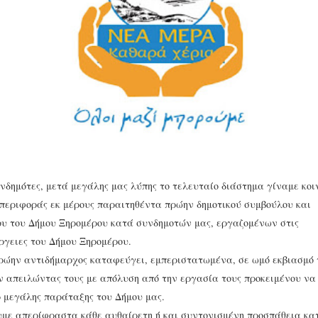
νδημότες, μετά μεγάλης μας λύπης το τελευταίο διάστημα γίναμε κοι
περιφοράς εκ μέρους παραιτηθέντα πρώην δημοτικού συμβούλου και
υ του Δήμου Ξηρομέρου κατά συνδημοτών μας, εργαζομένων στις
ργειες του Δήμου Ξηρομέρου.
ρώην αντιδήμαρχος καταφεύγει, εμπεριστατωμένα, σε ωμό εκβιασμό
 απειλώντας τους με απόλυση από την εργασία τους προκειμένου ν
 μεγάλης παράταξης του Δήμου μας.
με απερίφραστα κάθε αυθαίρετη ή και συντονισμένη προσπάθεια κα