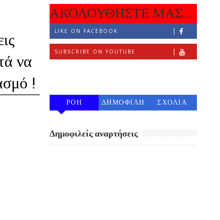
ΑΚΟΛΟΥΘΗΣΤΕ ΜΑΣ...
LIKE ON FACEBOOK
εις
SUBSCRIBE ON YOUTUBE
τά να
FOLLOW ON INSTAGRAM
ασμό !
ΡΟΗ
ΔΗΜΟΦΙΛΗ
ΣΧΟΛΙΑ
7 ΗΜΕΡΩΝ
Δημοφιλείς αναρτήσεις