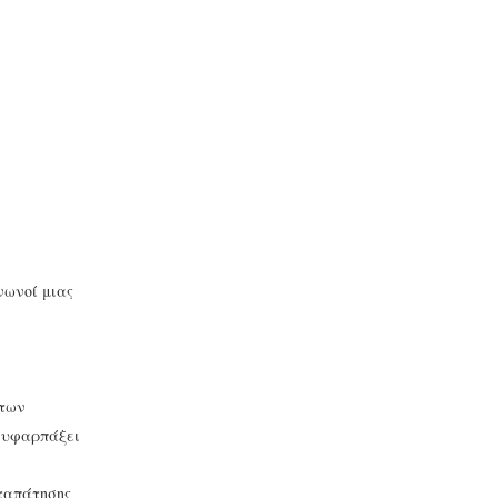
νωνοί μιας
 των
α υφαρπάξει
ταπάτησης