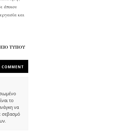
ε όποιον
 εργασία και
ΕΙΟ ΤΥΠΟΥ
COMMENT
οσιωμένο
ίναι το
ανάγκη να
με σεβασμό
υν.