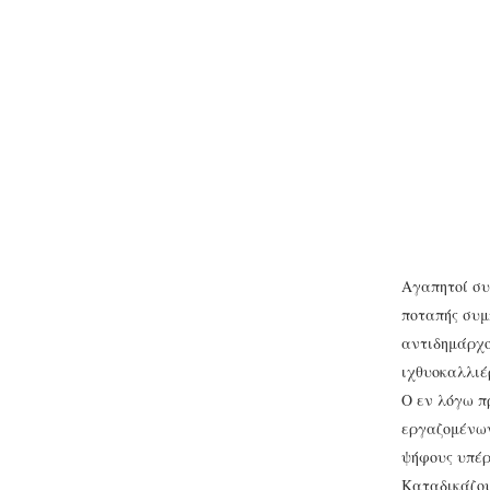
Αγαπητοί συ
ποταπής συμ
αντιδημάρχο
ιχθυοκαλλιέ
Ο εν λόγω π
εργαζομένων
ψήφους υπέρ
Καταδικάζου