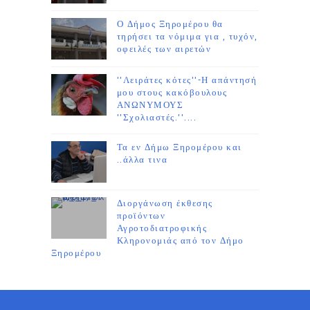
Ο Δήμος Ξηρομέρου θα
τηρήσει τα νόμιμα για , τυχόν,
οφειλές των αιρετών
''Λειράτες κότες''-Η απάντησή
μου στους κακόβουλους
ΑΝΩΝΥΜΟΥΣ
''Σχολιαστές.''....
Τα εν Δήμω Ξηρομέρου και
..άλλα τινα
Διοργάνωση έκθεσης
προϊόντων
Αγροτοδιατροφικής
Κληρονομιάς από τον Δήμο
Ξηρομέρου