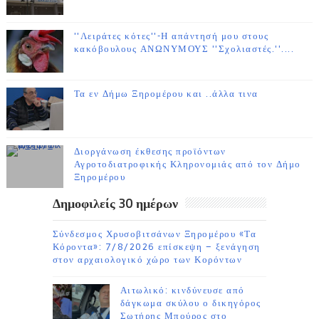
''Λειράτες κότες''-Η απάντησή μου στους
κακόβουλους ΑΝΩΝΥΜΟΥΣ ''Σχολιαστές.''....
Τα εν Δήμω Ξηρομέρου και ..άλλα τινα
Διοργάνωση έκθεσης προϊόντων
Αγροτοδιατροφικής Κληρονομιάς από τον Δήμο
Ξηρομέρου
Δημοφιλείς 30 ημέρων
Σύνδεσμος Χρυσοβιτσάνων Ξηρομέρου «Τα
Κόροντα»: 7/8/2026 επίσκεψη – ξενάγηση
στον αρχαιολογικό χώρο των Κορόντων
Αιτωλικό: κινδύνευσε από
δάγκωμα σκύλου ο δικηγόρος
Σωτήρης Μπούρος στο